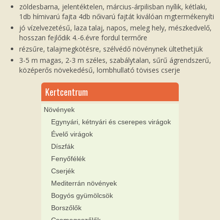
zöldesbarna, jelentéktelen, március-árpilisban nyílik, kétlaki,
1db hímivarú fajta 4db nőivarú fajtát kiválóan mgtermékenyíti
jó vízelvezetésű, laza talaj, napos, meleg hely, mészkedvelő,
hosszan fejlődik 4.-6.évre fordul termőre
rézsűre, talajmegkötésre, szélvédő növénynek ültethetjük
3-5 m magas, 2-3 m széles, szabálytalan, sűrű ágrendszerű,
középerős növekedésű, lombhullató tövises cserje
Kertcentrum
Növények
Egynyári, kétnyári és cserepes virágok
Évelő virágok
Díszfák
Fenyőfélék
Cserjék
Mediterrán növények
Bogyós gyümölcsök
Borszőlők
Csemegeszőlők