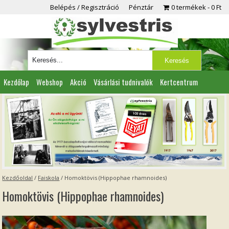
Belépés / Regisztráció
Pénztár
0 termékek
0 Ft
Kezdőlap
Webshop
Akció
Vásárlási tudnivalók
Kertcentrum
Viszonteladóknak
Partnereink
Kapcsolat
Kezdőoldal
/
Faiskola
/
Homoktövis (Hippophae rhamnoides)
Homoktövis (Hippophae rhamnoides)