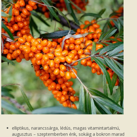
elliptikus, narancssárga, lédús, magas vitamintartalmú,
augusztus – szeptemberben érik, sokáig a bokron marad