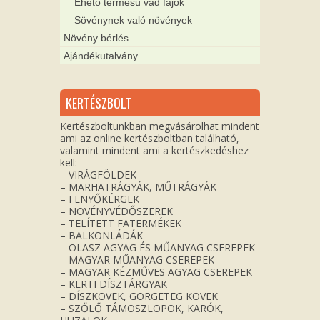
Ehető termésű vad fajok
Sövénynek való növények
Növény bérlés
Ajándékutalvány
KERTÉSZBOLT
Kertészboltunkban megvásárolhat mindent
ami az online kertészboltban található,
valamint mindent ami a kertészkedéshez
kell:
– VIRÁGFÖLDEK
– MARHATRÁGYÁK, MŰTRÁGYÁK
– FENYŐKÉRGEK
– NÖVÉNYVÉDŐSZEREK
– TELÍTETT FATERMÉKEK
– BALKONLÁDÁK
– OLASZ AGYAG ÉS MŰANYAG CSEREPEK
– MAGYAR MŰANYAG CSEREPEK
– MAGYAR KÉZMŰVES AGYAG CSEREPEK
– KERTI DÍSZTÁRGYAK
– DÍSZKÖVEK, GÖRGETEG KÖVEK
– SZŐLŐ TÁMOSZLOPOK, KARÓK,