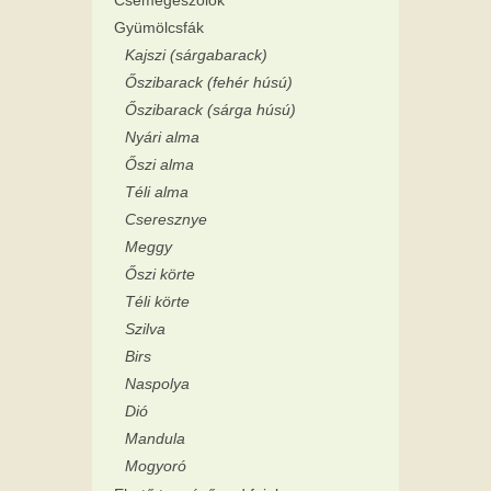
Gyümölcsfák
Kajszi (sárgabarack)
Őszibarack (fehér húsú)
Őszibarack (sárga húsú)
Nyári alma
Őszi alma
Téli alma
Cseresznye
Meggy
Őszi körte
Téli körte
Szilva
Birs
Naspolya
Dió
Mandula
Mogyoró