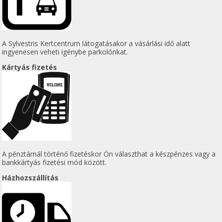
A Sylvestris Kertcentrum látogatásakor a vásárlási idő alatt
ingyenesen veheti igénybe parkolónkat.
Kártyás fizetés
A pénztárnál történő fizetéskor Ön választhat a készpénzes vagy a
bankkártyás fizetési mód között.
Házhozszállítás