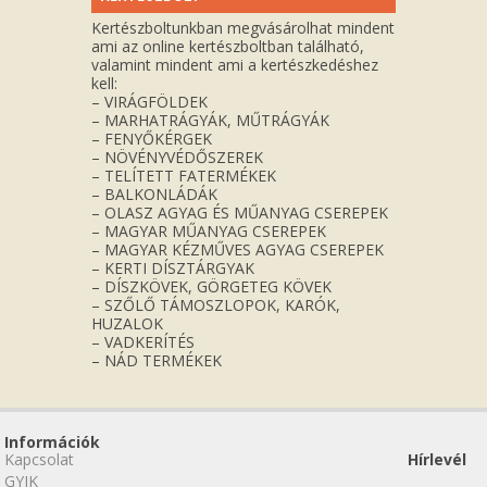
Kertészboltunkban megvásárolhat mindent
ami az online kertészboltban található,
valamint mindent ami a kertészkedéshez
kell:
– VIRÁGFÖLDEK
– MARHATRÁGYÁK, MŰTRÁGYÁK
– FENYŐKÉRGEK
– NÖVÉNYVÉDŐSZEREK
– TELÍTETT FATERMÉKEK
– BALKONLÁDÁK
– OLASZ AGYAG ÉS MŰANYAG CSEREPEK
– MAGYAR MŰANYAG CSEREPEK
– MAGYAR KÉZMŰVES AGYAG CSEREPEK
– KERTI DÍSZTÁRGYAK
– DÍSZKÖVEK, GÖRGETEG KÖVEK
– SZŐLŐ TÁMOSZLOPOK, KARÓK,
HUZALOK
– VADKERÍTÉS
– NÁD TERMÉKEK
Információk
Kapcsolat
Hírlevél
GYIK