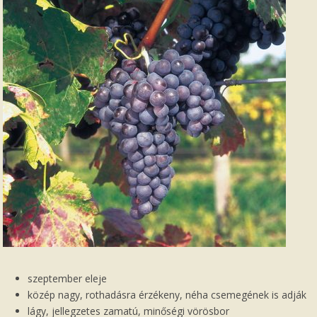
szeptember eleje
közép nagy, rothadásra érzékeny, néha csemegének is adják
lágy, jellegzetes zamatú, minőségi vörösbor