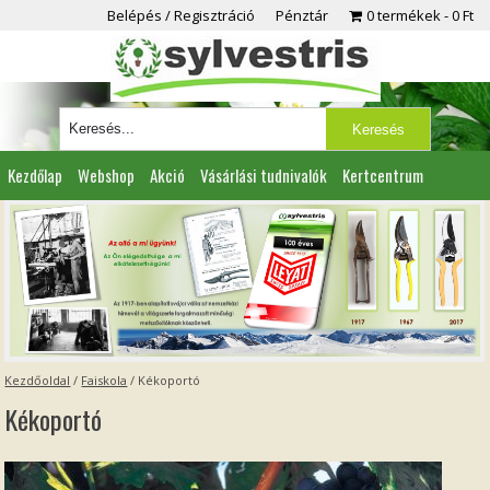
Belépés / Regisztráció
Pénztár
0 termékek
0 Ft
Kezdőlap
Webshop
Akció
Vásárlási tudnivalók
Kertcentrum
Viszonteladóknak
Partnereink
Kapcsolat
Kezdőoldal
/
Faiskola
/
Kékoportó
Kékoportó