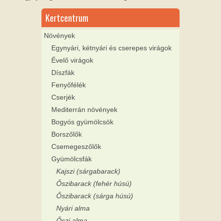
Kertcentrum
Növények
Egynyári, kétnyári és cserepes virágok
Évelő virágok
Díszfák
Fenyőfélék
Cserjék
Mediterrán növények
Bogyós gyümölcsök
Borszőlők
Csemegeszőlők
Gyümölcsfák
Kajszi (sárgabarack)
Őszibarack (fehér húsú)
Őszibarack (sárga húsú)
Nyári alma
Őszi alma