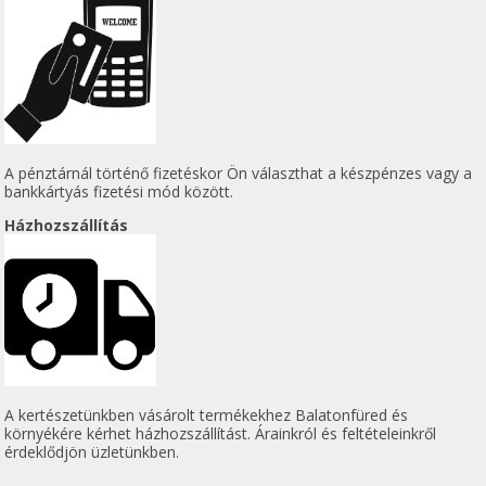
A pénztárnál történő fizetéskor Ön választhat a készpénzes vagy a
bankkártyás fizetési mód között.
Házhozszállítás
A kertészetünkben vásárolt termékekhez Balatonfüred és
környékére kérhet házhozszállítást. Árainkról és feltételeinkről
érdeklődjön üzletünkben.