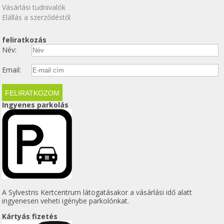
Vásárlási tudnivalók
Elállás a szerződéstől
feliratkozás
Név:
Email:
Ingyenes parkolás
A Sylvestris Kertcentrum látogatásakor a vásárlási idő alatt
ingyenesen veheti igénybe parkolónkat.
Kártyás fizetés