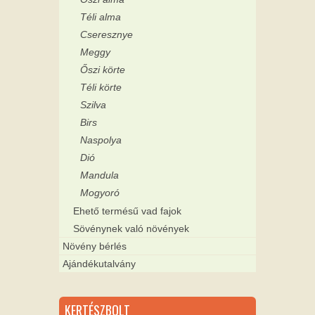
Téli alma
Cseresznye
Meggy
Őszi körte
Téli körte
Szilva
Birs
Naspolya
Dió
Mandula
Mogyoró
Ehető termésű vad fajok
Sövénynek való növények
Növény bérlés
Ajándékutalvány
KERTÉSZBOLT