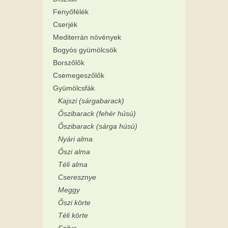
Fenyőfélék
Cserjék
Mediterrán növények
Bogyós gyümölcsök
Borszőlők
Csemegeszőlők
Gyümölcsfák
Kajszi (sárgabarack)
Őszibarack (fehér húsú)
Őszibarack (sárga húsú)
Nyári alma
Őszi alma
Téli alma
Cseresznye
Meggy
Őszi körte
Téli körte
Szilva