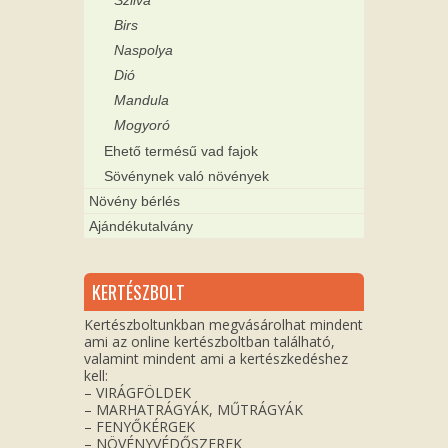
Birs
Naspolya
Dió
Mandula
Mogyoró
Ehető termésű vad fajok
Sövénynek való növények
Növény bérlés
Ajándékutalvány
KERTÉSZBOLT
Kertészboltunkban megvásárolhat mindent
ami az online kertészboltban található,
valamint mindent ami a kertészkedéshez
kell:
– VIRÁGFÖLDEK
– MARHATRÁGYÁK, MŰTRÁGYÁK
– FENYŐKÉRGEK
– NÖVÉNYVÉDŐSZEREK