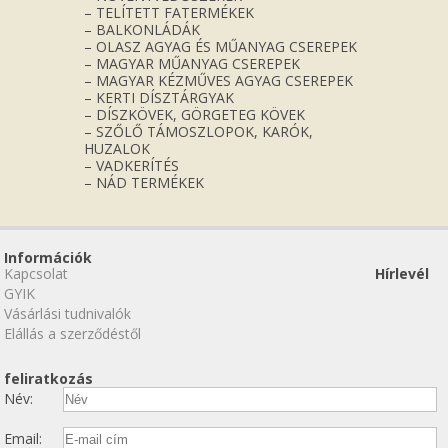
– TELÍTETT FATERMÉKEK
– BALKONLÁDÁK
– OLASZ AGYAG ÉS MŰANYAG CSEREPEK
– MAGYAR MŰANYAG CSEREPEK
– MAGYAR KÉZMŰVES AGYAG CSEREPEK
– KERTI DÍSZTÁRGYAK
– DÍSZKÖVEK, GÖRGETEG KÖVEK
– SZŐLŐ TÁMOSZLOPOK, KARÓK,
HUZALOK
– VADKERÍTÉS
– NÁD TERMÉKEK
Információk
Kapcsolat
Hírlevél
GYIK
Vásárlási tudnivalók
Elállás a szerződéstől
feliratkozás
Név:
Email: