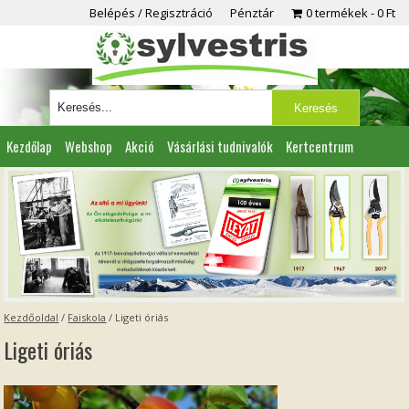
Belépés / Regisztráció
Pénztár
0 termékek
0 Ft
Kezdőlap
Webshop
Akció
Vásárlási tudnivalók
Kertcentrum
Viszonteladóknak
Partnereink
Kapcsolat
Kezdőoldal
/
Faiskola
/
Ligeti óriás
Ligeti óriás