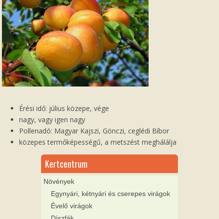
Érési idő: július közepe, vége
nagy, vagy igen nagy
Pollenadó: Magyar Kajszi, Gönczi, ceglédi Bíbor
közepes termőképességű, a metszést meghálálja
Kertcentrum
Növények
Egynyári, kétnyári és cserepes virágok
Évelő virágok
Díszfák