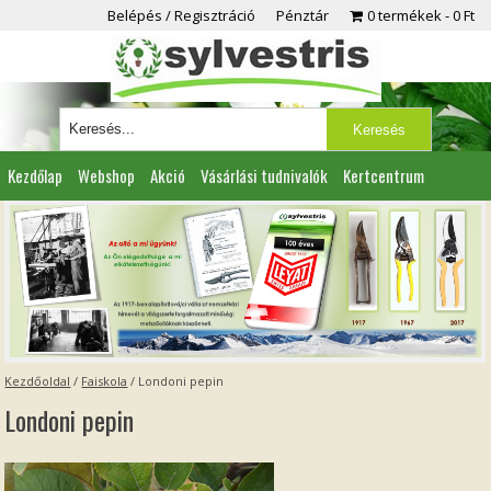
Belépés / Regisztráció
Pénztár
0 termékek
0 Ft
Kezdőlap
Webshop
Akció
Vásárlási tudnivalók
Kertcentrum
Viszonteladóknak
Partnereink
Kapcsolat
Kezdőoldal
/
Faiskola
/
Londoni pepin
Londoni pepin