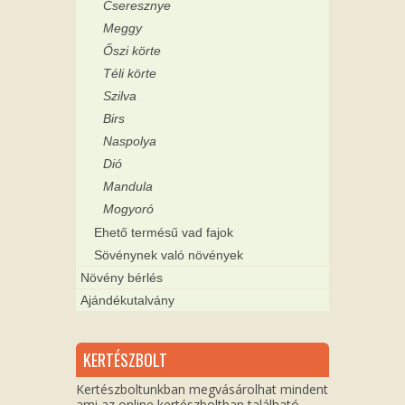
Cseresznye
Meggy
Őszi körte
Téli körte
Szilva
Birs
Naspolya
Dió
Mandula
Mogyoró
Ehető termésű vad fajok
Sövénynek való növények
Növény bérlés
Ajándékutalvány
KERTÉSZBOLT
Kertészboltunkban megvásárolhat mindent
ami az online kertészboltban található,