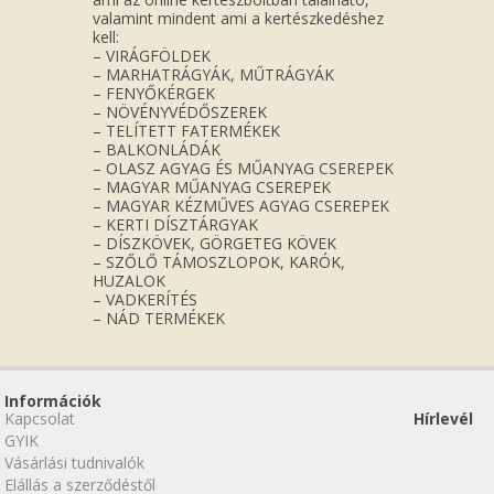
valamint mindent ami a kertészkedéshez
kell:
– VIRÁGFÖLDEK
– MARHATRÁGYÁK, MŰTRÁGYÁK
– FENYŐKÉRGEK
– NÖVÉNYVÉDŐSZEREK
– TELÍTETT FATERMÉKEK
– BALKONLÁDÁK
– OLASZ AGYAG ÉS MŰANYAG CSEREPEK
– MAGYAR MŰANYAG CSEREPEK
– MAGYAR KÉZMŰVES AGYAG CSEREPEK
– KERTI DÍSZTÁRGYAK
– DÍSZKÖVEK, GÖRGETEG KÖVEK
– SZŐLŐ TÁMOSZLOPOK, KARÓK,
HUZALOK
– VADKERÍTÉS
– NÁD TERMÉKEK
Információk
Kapcsolat
Hírlevél
GYIK
Vásárlási tudnivalók
Elállás a szerződéstől