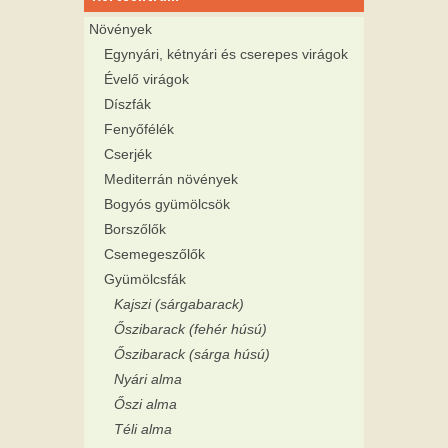
Növények
Egynyári, kétnyári és cserepes virágok
Évelő virágok
Díszfák
Fenyőfélék
Cserjék
Mediterrán növények
Bogyós gyümölcsök
Borszőlők
Csemegeszőlők
Gyümölcsfák
Kajszi (sárgabarack)
Őszibarack (fehér húsú)
Őszibarack (sárga húsú)
Nyári alma
Őszi alma
Téli alma