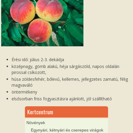
Érési idő: július 2-3. dekádja
középnagy, gömb alakú, héja sárgászöld, napos oldalán
pirossal csíkozott,
húsa zöldesfehér, bőlevű, kellemes, jellegzetes zamatú, félig
magvaváló
öntermékeny
elsősorban friss fogyasztásra ajánlott, jól szállítható
Kertcentrum
Növények
Egynyári, kétnyári és cserepes virágok