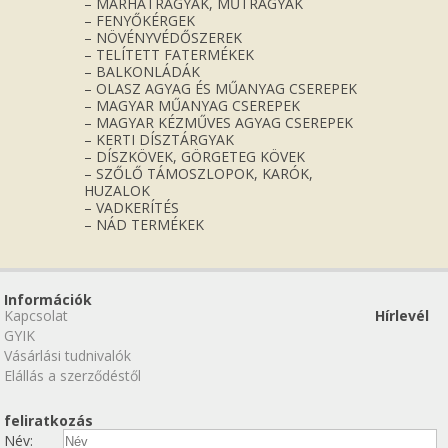
– MARHATRÁGYÁK, MŰTRÁGYÁK
– FENYŐKÉRGEK
– NÖVÉNYVÉDŐSZEREK
– TELÍTETT FATERMÉKEK
– BALKONLÁDÁK
– OLASZ AGYAG ÉS MŰANYAG CSEREPEK
– MAGYAR MŰANYAG CSEREPEK
– MAGYAR KÉZMŰVES AGYAG CSEREPEK
– KERTI DÍSZTÁRGYAK
– DÍSZKÖVEK, GÖRGETEG KÖVEK
– SZŐLŐ TÁMOSZLOPOK, KARÓK,
HUZALOK
– VADKERÍTÉS
– NÁD TERMÉKEK
Információk
Kapcsolat
Hírlevél
GYIK
Vásárlási tudnivalók
Elállás a szerződéstől
feliratkozás
Név: