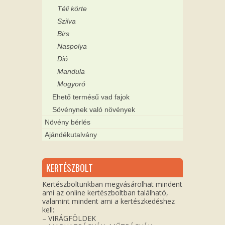
Téli körte
Szilva
Birs
Naspolya
Dió
Mandula
Mogyoró
Ehető termésű vad fajok
Sövénynek való növények
Növény bérlés
Ajándékutalvány
KERTÉSZBOLT
Kertészboltunkban megvásárolhat mindent
ami az online kertészboltban található,
valamint mindent ami a kertészkedéshez
kell:
– VIRÁGFÖLDEK