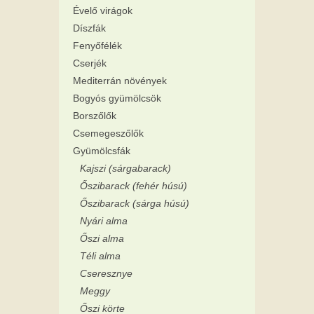
Évelő virágok
Díszfák
Fenyőfélék
Cserjék
Mediterrán növények
Bogyós gyümölcsök
Borszőlők
Csemegeszőlők
Gyümölcsfák
Kajszi (sárgabarack)
Őszibarack (fehér húsú)
Őszibarack (sárga húsú)
Nyári alma
Őszi alma
Téli alma
Cseresznye
Meggy
Őszi körte