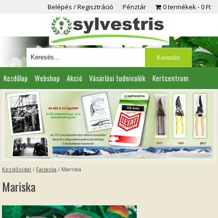
Belépés / Regisztráció
Pénztár
0 termékek
0 Ft
Kezdőlap
Webshop
Akció
Vásárlási tudnivalók
Kertcentrum
Viszonteladóknak
Partnereink
Kapcsolat
Kezdőoldal
/
Faiskola
/
Mariska
Mariska