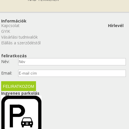
Információk
Kapcsolat
Hírlevél
GYIK
Vásárlási tudnivalók
Elállás a szerződéstől
feliratkozás
Név:
Email:
Ingyenes parkolás