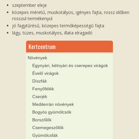
szeptember eleje
közepes méretű, muskotályos, igényes fajta, rossz időben
rosszul termékenyül
jó fagytűrésű, közepes termőképességű fajta
lágy, tüzes, muskotályos, illata elragadó
Kertcentrum
Növények
Egynyári, kétnyári és cserepes virágok
Évelő virágok
Díszfák
Fenyőfélék
Cserjék
Mediterrán növények
Bogyós gyümölcsök
Borszőlők
Csemegeszőlők
Gyümölcsfák