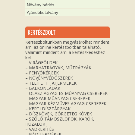
Növény bérlés
Ajándékutalvány
KERTÉSZBOLT
Kertészboltunkban megvásárolhat mindent
ami az online kertészboltban található,
valamint mindent ami a kertészkedéshez
kell:
– VIRÁGFÖLDEK
– MARHATRÁGYÁK, MŰTRÁGYÁK
– FENYŐKÉRGEK
– NÖVÉNYVÉDŐSZEREK
– TELÍTETT FATERMÉKEK
– BALKONLÁDÁK
– OLASZ AGYAG ÉS MŰANYAG CSEREPEK
– MAGYAR MŰANYAG CSEREPEK
– MAGYAR KÉZMŰVES AGYAG CSEREPEK
– KERTI DÍSZTÁRGYAK
– DÍSZKÖVEK, GÖRGETEG KÖVEK
– SZŐLŐ TÁMOSZLOPOK, KARÓK,
HUZALOK
– VADKERÍTÉS
– NÁD TERMÉKEK