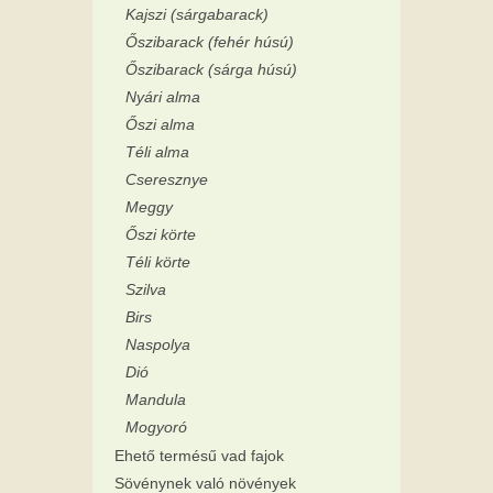
Kajszi (sárgabarack)
Őszibarack (fehér húsú)
Őszibarack (sárga húsú)
Nyári alma
Őszi alma
Téli alma
Cseresznye
Meggy
Őszi körte
Téli körte
Szilva
Birs
Naspolya
Dió
Mandula
Mogyoró
Ehető termésű vad fajok
Sövénynek való növények