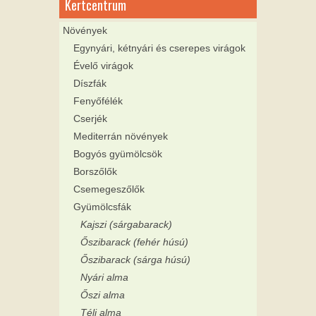
Kertcentrum
Növények
Egynyári, kétnyári és cserepes virágok
Évelő virágok
Díszfák
Fenyőfélék
Cserjék
Mediterrán növények
Bogyós gyümölcsök
Borszőlők
Csemegeszőlők
Gyümölcsfák
Kajszi (sárgabarack)
Őszibarack (fehér húsú)
Őszibarack (sárga húsú)
Nyári alma
Őszi alma
Téli alma