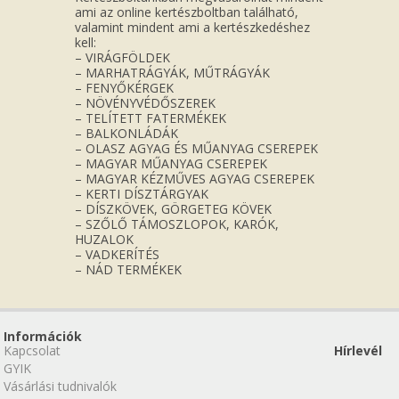
ami az online kertészboltban található,
valamint mindent ami a kertészkedéshez
kell:
– VIRÁGFÖLDEK
– MARHATRÁGYÁK, MŰTRÁGYÁK
– FENYŐKÉRGEK
– NÖVÉNYVÉDŐSZEREK
– TELÍTETT FATERMÉKEK
– BALKONLÁDÁK
– OLASZ AGYAG ÉS MŰANYAG CSEREPEK
– MAGYAR MŰANYAG CSEREPEK
– MAGYAR KÉZMŰVES AGYAG CSEREPEK
– KERTI DÍSZTÁRGYAK
– DÍSZKÖVEK, GÖRGETEG KÖVEK
– SZŐLŐ TÁMOSZLOPOK, KARÓK,
HUZALOK
– VADKERÍTÉS
– NÁD TERMÉKEK
Információk
Kapcsolat
Hírlevél
GYIK
Vásárlási tudnivalók