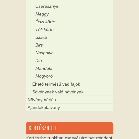
Cseresznye
Meggy
Őszi körte
Téli körte
Szilva
Birs
Naspolya
Dió
Mandula
Mogyoró
Ehető termésű vad fajok
Sövénynek való növények
Növény bérlés
Ajándékutalvány
KERTÉSZBOLT
Kertészboltunkban megvásárolhat mindent