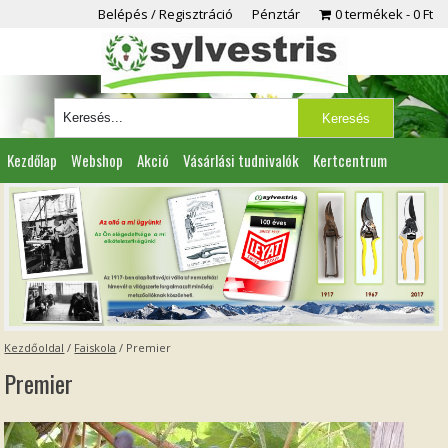
Belépés / Regisztráció
Pénztár
0 termékek
0 Ft
Kezdőlap
Webshop
Akció
Vásárlási tudnivalók
Kertcentrum
Viszonteladóknak
Partnereink
Kapcsolat
Kezdőoldal
/
Faiskola
/
Premier
Premier