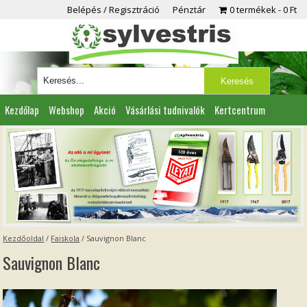
Belépés / Regisztráció
Pénztár
0 termékek
0 Ft
Kezdőlap
Webshop
Akció
Vásárlási tudnivalók
Kertcentrum
Viszonteladóknak
Partnereink
Kapcsolat
Kezdőoldal
/
Faiskola
/
Sauvignon Blanc
Sauvignon Blanc