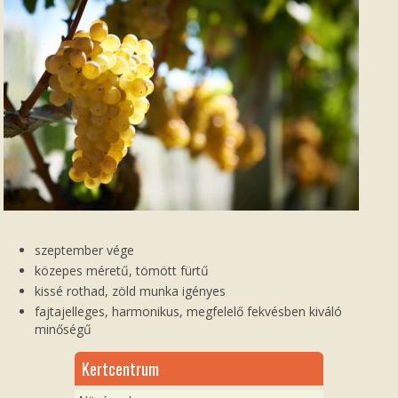
szeptember vége
közepes méretű, tömött fürtű
kissé rothad, zöld munka igényes
fajtajelleges, harmonikus, megfelelő fekvésben kiváló
minőségű
Kertcentrum