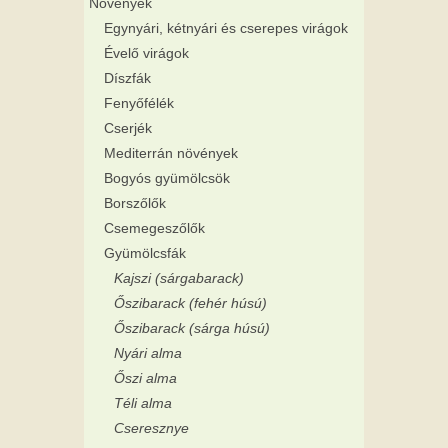
Növények
Egynyári, kétnyári és cserepes virágok
Évelő virágok
Díszfák
Fenyőfélék
Cserjék
Mediterrán növények
Bogyós gyümölcsök
Borszőlők
Csemegeszőlők
Gyümölcsfák
Kajszi (sárgabarack)
Őszibarack (fehér húsú)
Őszibarack (sárga húsú)
Nyári alma
Őszi alma
Téli alma
Cseresznye