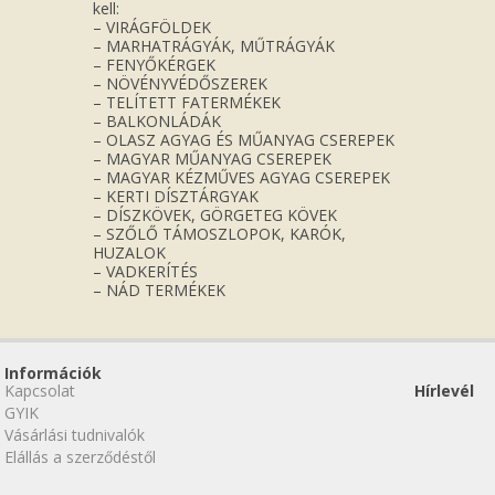
kell:
– VIRÁGFÖLDEK
– MARHATRÁGYÁK, MŰTRÁGYÁK
– FENYŐKÉRGEK
– NÖVÉNYVÉDŐSZEREK
– TELÍTETT FATERMÉKEK
– BALKONLÁDÁK
– OLASZ AGYAG ÉS MŰANYAG CSEREPEK
– MAGYAR MŰANYAG CSEREPEK
– MAGYAR KÉZMŰVES AGYAG CSEREPEK
– KERTI DÍSZTÁRGYAK
– DÍSZKÖVEK, GÖRGETEG KÖVEK
– SZŐLŐ TÁMOSZLOPOK, KARÓK,
HUZALOK
– VADKERÍTÉS
– NÁD TERMÉKEK
Információk
Kapcsolat
Hírlevél
GYIK
Vásárlási tudnivalók
Elállás a szerződéstől