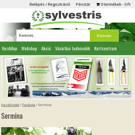
Belépés / Regisztráció
Pénztár
0 termékek
0 Ft
Kezdőlap
Webshop
Akció
Vásárlási tudnivalók
Kertcentrum
Viszonteladóknak
Partnereink
Kapcsolat
Kezdőoldal
/
Faiskola
/
Sermina
Sermina