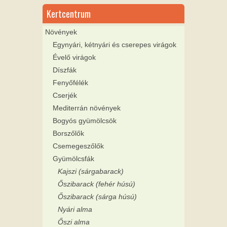
Kertcentrum
Növények
Egynyári, kétnyári és cserepes virágok
Évelő virágok
Díszfák
Fenyőfélék
Cserjék
Mediterrán növények
Bogyós gyümölcsök
Borszőlők
Csemegeszőlők
Gyümölcsfák
Kajszi (sárgabarack)
Őszibarack (fehér húsú)
Őszibarack (sárga húsú)
Nyári alma
Őszi alma