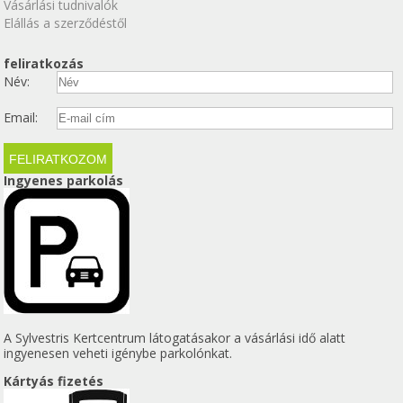
Vásárlási tudnivalók
Elállás a szerződéstől
feliratkozás
Név:
Email:
Ingyenes parkolás
A Sylvestris Kertcentrum látogatásakor a vásárlási idő alatt
ingyenesen veheti igénybe parkolónkat.
Kártyás fizetés