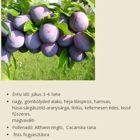
Érési idő: július 3-4. hete
nagy, gömbölyded alakú, héja liláspiros, hamvas,
húsa sárgászöld-aranysárga, lédús, kellemesen édes, kissé
fűszeres,
magvaváló
Pollenadó: Althann ringló, Cacanska rana
friss fogyasztásra