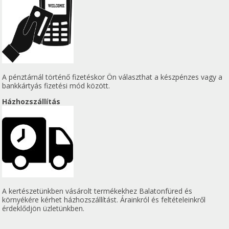
A pénztárnál történő fizetéskor Ön választhat a készpénzes vagy a
bankkártyás fizetési mód között.
Házhozszállítás
A kertészetünkben vásárolt termékekhez Balatonfüred és
környékére kérhet házhozszállítást. Árainkról és feltételeinkről
érdeklődjön üzletünkben.