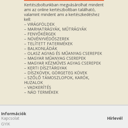
Kertészboltunkban megvásárolhat mindent
ami az online kertészboltban található,
valamint mindent ami a kertészkedéshez
kell:
– VIRÁGFÖLDEK
– MARHATRÁGYÁK, MŰTRÁGYÁK
– FENYŐKÉRGEK
– NÖVÉNYVÉDŐSZEREK
– TELÍTETT FATERMÉKEK
– BALKONLÁDÁK
– OLASZ AGYAG ÉS MŰANYAG CSEREPEK
– MAGYAR MŰANYAG CSEREPEK
– MAGYAR KÉZMŰVES AGYAG CSEREPEK
– KERTI DÍSZTÁRGYAK
– DÍSZKÖVEK, GÖRGETEG KÖVEK
– SZŐLŐ TÁMOSZLOPOK, KARÓK,
HUZALOK
– VADKERÍTÉS
– NÁD TERMÉKEK
Információk
Kapcsolat
Hírlevél
GYIK