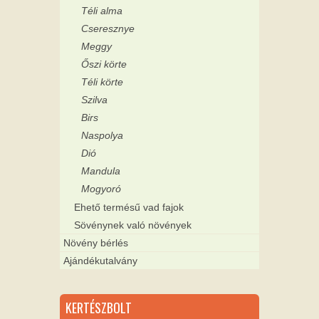
Téli alma
Cseresznye
Meggy
Őszi körte
Téli körte
Szilva
Birs
Naspolya
Dió
Mandula
Mogyoró
Ehető termésű vad fajok
Sövénynek való növények
Növény bérlés
Ajándékutalvány
KERTÉSZBOLT