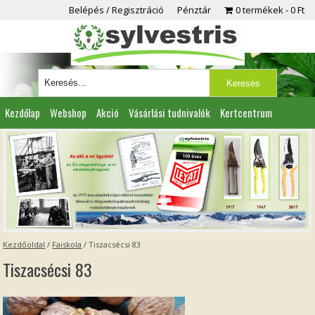
Belépés / Regisztráció
Pénztár
0 termékek
0 Ft
Kezdőlap
Webshop
Akció
Vásárlási tudnivalók
Kertcentrum
Viszonteladóknak
Partnereink
Kapcsolat
Kezdőoldal
/
Faiskola
/
Tiszacsécsi 83
Tiszacsécsi 83