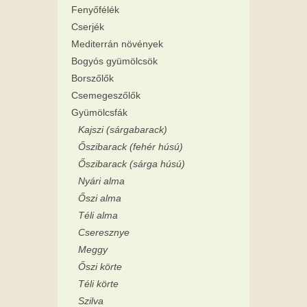
Fenyőfélék
Cserjék
Mediterrán növények
Bogyós gyümölcsök
Borszőlők
Csemegeszőlők
Gyümölcsfák
Kajszi (sárgabarack)
Őszibarack (fehér húsú)
Őszibarack (sárga húsú)
Nyári alma
Őszi alma
Téli alma
Cseresznye
Meggy
Őszi körte
Téli körte
Szilva