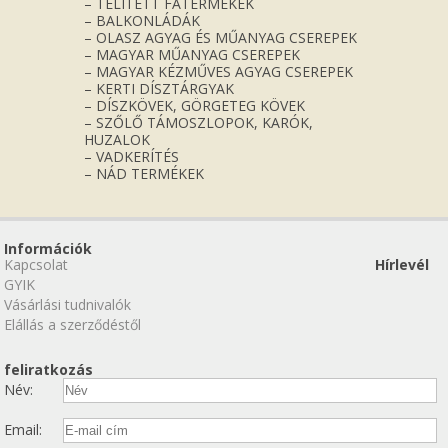
– TELÍTETT FATERMÉKEK
– BALKONLÁDÁK
– OLASZ AGYAG ÉS MŰANYAG CSEREPEK
– MAGYAR MŰANYAG CSEREPEK
– MAGYAR KÉZMŰVES AGYAG CSEREPEK
– KERTI DÍSZTÁRGYAK
– DÍSZKÖVEK, GÖRGETEG KÖVEK
– SZŐLŐ TÁMOSZLOPOK, KARÓK,
HUZALOK
– VADKERÍTÉS
– NÁD TERMÉKEK
Információk
Kapcsolat
Hírlevél
GYIK
Vásárlási tudnivalók
Elállás a szerződéstől
feliratkozás
Név:
Email: