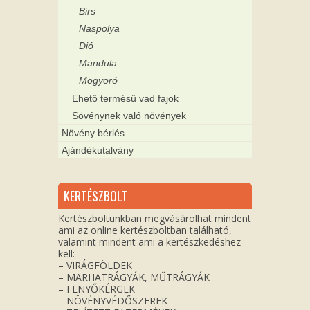
Birs
Naspolya
Dió
Mandula
Mogyoró
Ehető termésű vad fajok
Sövénynek való növények
Növény bérlés
Ajándékutalvány
KERTÉSZBOLT
Kertészboltunkban megvásárolhat mindent
ami az online kertészboltban található,
valamint mindent ami a kertészkedéshez
kell:
– VIRÁGFÖLDEK
– MARHATRÁGYÁK, MŰTRÁGYÁK
– FENYŐKÉRGEK
– NÖVÉNYVÉDŐSZEREK