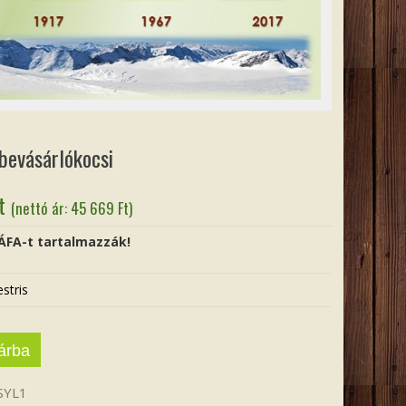
 bevásárlókocsi
t
(nettó ár:
45 669
Ft
)
 ÁFA-t tartalmazzák!
estris
árba
SYL1