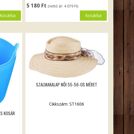
5 180
Ft
(nettó ár:
4 079
Ft
)
Kosárba
Kosárba
SZALMAKALAP NŐI 55-56-OS MÉRET
Cikkszám: ST1606
ES KOSÁR