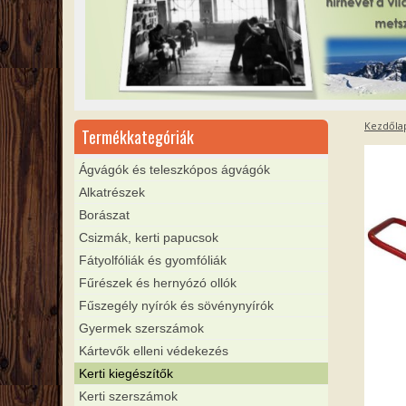
Kezdőla
Termékkategóriák
Ágvágók és teleszkópos ágvágók
Alkatrészek
Borászat
Csizmák, kerti papucsok
Fátyolfóliák és gyomfóliák
Fűrészek és hernyózó ollók
Fűszegély nyírók és sövénynyírók
Gyermek szerszámok
Kártevők elleni védekezés
Kerti kiegészítők
Kerti szerszámok