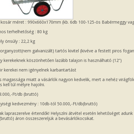
kosár méret : 990x660x170mm (kb. 6db 100-125-ös Babérmeggy vagy 4
os terhelhetőség : 80 kg
ly önsúly : 22,2 kg
organyzott(nem galvanizált) tartós kivitel (kivéve a festett piros foga
y kerekeknek köszönhetően lazább talajon is használható (12”)
 kerekei nem igényelnek karbantartást
is magassága miatt a vásárlók nagyon kedvelik, mert a nehéz virágfö
 kell túl mélyre hajolni.
58.000,-Ft/db (bruttó)
iségi kedvezmény : 10db-tól 50.000,-Ft/db(bruttó)
ak lapraszerelve értendők! Helyszíni átvétel esetén lehetőséget adunk
(bruttó) áron összeszereljük a bevásárlókocsikat.