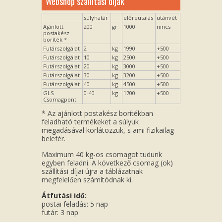
Webshop szállítási díjak
súlyhatár
előreutalás
utánvét
Ajánlott
200
gr
1000
nincs
postakész
boríték *
Futárszolgálat
2
kg
1990
+500
Futárszolgálat
10
kg
2500
+500
Futárszolgálat
20
kg
3000
+500
Futárszolgálat
30
kg
3200
+500
Futárszolgálat
40
kg
4500
+500
GLS
0-40
kg
1700
+500
Csomagpont
* Az ajánlott postakész borítékban
feladható termékeket a súlyuk
megadásával korlátozzuk, s ami fizikailag
belefér.
Maximum 40 kg-os csomagot tudunk
egyben feladni. A következő csomag (ok)
szállítási díjai újra a táblázatnak
megfelelően számítódnak ki.
Átfutási idő:
postai feladás: 5 nap
futár: 3 nap