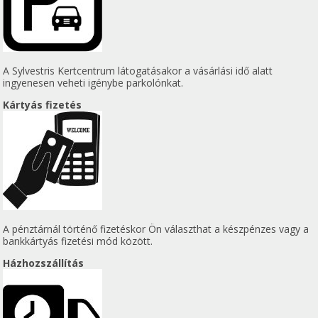
A Sylvestris Kertcentrum látogatásakor a vásárlási idő alatt
ingyenesen veheti igénybe parkolónkat.
Kártyás fizetés
A pénztárnál történő fizetéskor Ön választhat a készpénzes vagy a
bankkártyás fizetési mód között.
Házhozszállítás