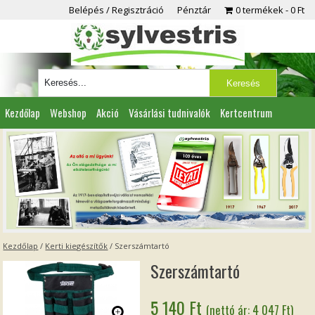
Belépés / Regisztráció
Pénztár
0 termékek
0 Ft
Kezdőlap
Webshop
Akció
Vásárlási tudnivalók
Kertcentrum
Viszonteladóknak
Partnereink
Kapcsolat
Kezdőlap
/
Kerti kiegészítők
/ Szerszámtartó
Szerszámtartó
5 140
Ft
(nettó ár:
4 047
Ft
)