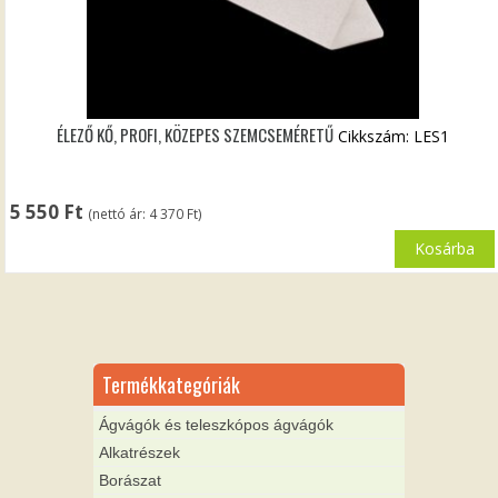
ÉLEZŐ KŐ, PROFI, KÖZEPES SZEMCSEMÉRETŰ
Cikkszám: LES1
5 550
Ft
(nettó ár:
4 370
Ft
)
Kosárba
Termékkategóriák
Ágvágók és teleszkópos ágvágók
Alkatrészek
Borászat