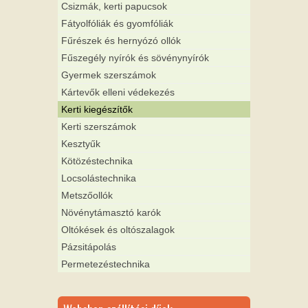
Csizmák, kerti papucsok
Fátyolfóliák és gyomfóliák
Fűrészek és hernyózó ollók
Fűszegély nyírók és sövénynyírók
Gyermek szerszámok
Kártevők elleni védekezés
Kerti kiegészítők
Kerti szerszámok
Kesztyűk
Kötözéstechnika
Locsolástechnika
Metszőollók
Növénytámasztó karók
Oltókések és oltószalagok
Pázsitápolás
Permetezéstechnika