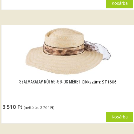
Kosárba
SZALMAKALAP NŐI 55-56-OS MÉRET
Cikkszám: ST1606
3 510
Ft
(nettó ár:
2 764
Ft
)
Kosárba