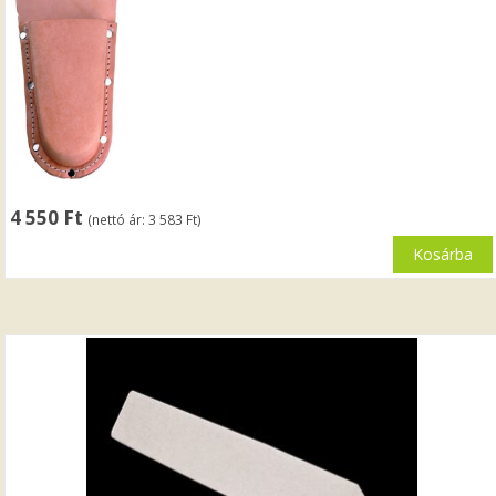
4 550
Ft
(nettó ár:
3 583
Ft
)
Kosárba