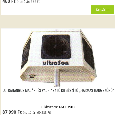
460
Ft
(nettó ár:
362
Ft
)
Kosárba
ULTRAHANGOS MADÁR- ÉS VADRIASZTÓ KIEGÉSZÍTŐ „HÁRMAS HANGSZÓRÓ”
Cikkszám: MAXB502
87 990
Ft
(nettó ár:
69 283
Ft
)