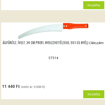
Kosárba
ÁGFŰRÉSZ, ÍVELT, 34 CM PROFI, NYELEZHETŐ (550, 551-ES NYÉL)
Cikkszám:
ST514
11 440
Ft
(nettó ár:
9 008
Ft
)
Kosárba