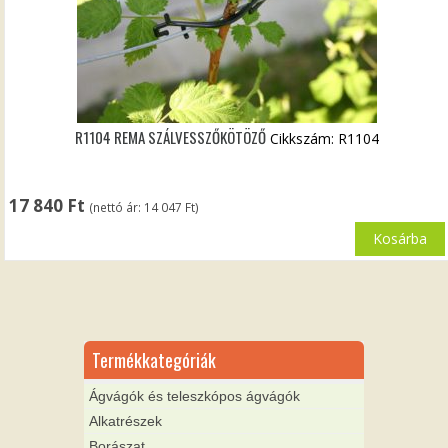
R1104 REMA SZÁLVESSZŐKÖTÖZŐ
Cikkszám: R1104
17 840
Ft
(nettó ár:
14 047
Ft
)
Kosárba
Termékkategóriák
Ágvágók és teleszkópos ágvágók
Alkatrészek
Borászat