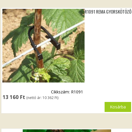
R1091 REMA GYORSKÖTÖZŐ
Cikkszám: R1091
13 160
Ft
(nettó ár:
10 362
Ft
)
Kosárba