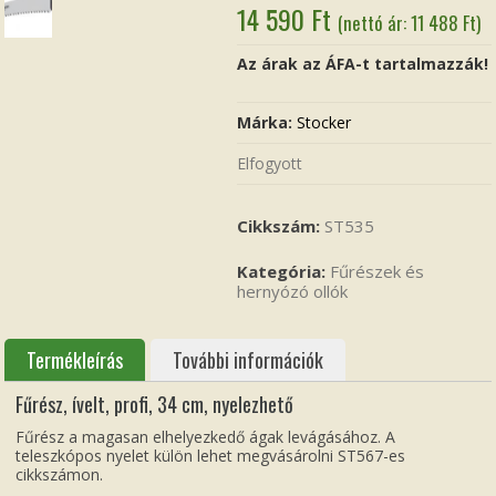
14 590
Ft
(nettó ár:
11 488
Ft
)
Az árak az ÁFA-t tartalmazzák!
Márka:
Stocker
Elfogyott
Cikkszám:
ST535
Kategória:
Fűrészek és
hernyózó ollók
Termékleírás
További információk
Fűrész, ívelt, profi, 34 cm, nyelezhető
Fűrész a magasan elhelyezkedő ágak levágásához. A
teleszkópos nyelet külön lehet megvásárolni ST567-es
cikkszámon.