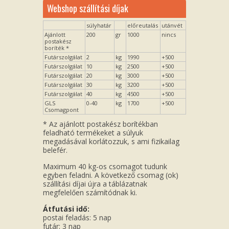
Webshop szállítási díjak
súlyhatár
előreutalás
utánvét
Ajánlott
200
gr
1000
nincs
postakész
boríték *
Futárszolgálat
2
kg
1990
+500
Futárszolgálat
10
kg
2500
+500
Futárszolgálat
20
kg
3000
+500
Futárszolgálat
30
kg
3200
+500
Futárszolgálat
40
kg
4500
+500
GLS
0-40
kg
1700
+500
Csomagpont
* Az ajánlott postakész borítékban
feladható termékeket a súlyuk
megadásával korlátozzuk, s ami fizikailag
belefér.
Maximum 40 kg-os csomagot tudunk
egyben feladni. A következő csomag (ok)
szállítási díjai újra a táblázatnak
megfelelően számítódnak ki.
Átfutási idő:
postai feladás: 5 nap
futár: 3 nap