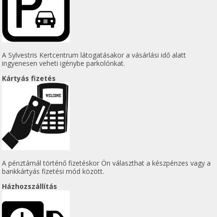
A Sylvestris Kertcentrum látogatásakor a vásárlási idő alatt
ingyenesen veheti igénybe parkolónkat.
Kártyás fizetés
A pénztárnál történő fizetéskor Ön választhat a készpénzes vagy a
bankkártyás fizetési mód között.
Házhozszállítás