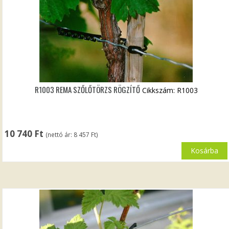
R1003 REMA SZŐLŐTÖRZS RÖGZÍTŐ
Cikkszám: R1003
10 740
Ft
(nettó ár:
8 457
Ft
)
Kosárba