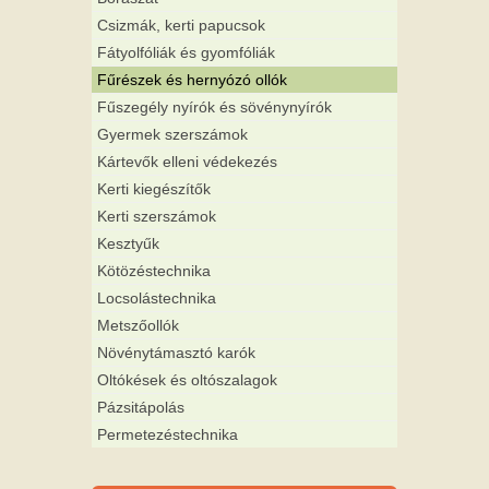
Csizmák, kerti papucsok
Fátyolfóliák és gyomfóliák
Fűrészek és hernyózó ollók
Fűszegély nyírók és sövénynyírók
Gyermek szerszámok
Kártevők elleni védekezés
Kerti kiegészítők
Kerti szerszámok
Kesztyűk
Kötözéstechnika
Locsolástechnika
Metszőollók
Növénytámasztó karók
Oltókések és oltószalagok
Pázsitápolás
Permetezéstechnika