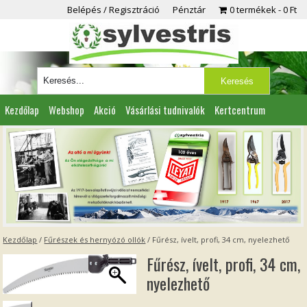
Belépés / Regisztráció
Pénztár
0 termékek
0 Ft
Kezdőlap
Webshop
Akció
Vásárlási tudnivalók
Kertcentrum
Viszonteladóknak
Partnereink
Kapcsolat
Kezdőlap
/
Fűrészek és hernyózó ollók
/ Fűrész, ívelt, profi, 34 cm, nyelezhető
Fűrész, ívelt, profi, 34 cm,
nyelezhető