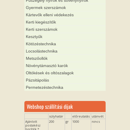
Fűszegély nyírók és sövénynyírók
Gyermek szerszámok
Kártevők elleni védekezés
Kerti kiegészítők
Kerti szerszámok
Kesztyűk
Kötözéstechnika
Locsolástechnika
Metszőollók
Növénytámasztó karók
Oltókések és oltószalagok
Pázsitápolás
Permetezéstechnika
Webshop szállítási díjak
súlyhatár
előreutalás
utánvét
Ajánlott
200
gr
1000
nincs
postakész
boríték *