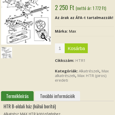
2 250
Ft
(nettó ár:
1 772
Ft
)
Az árak az ÁFA-t tartalmazzák!
Márka:
Max
Kosárba
Cikkszám:
HTR1
Kategóriák:
Alkatrészek
,
Max
alkatrészek
,
Max HTR (piros)
eredeti
Termékleírás
További információk
HTR B-oldali ház (külső borító)
Alkatrész MAX HTR kötözőgéphez.