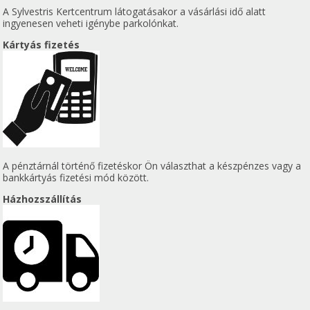
A Sylvestris Kertcentrum látogatásakor a vásárlási idő alatt
ingyenesen veheti igénybe parkolónkat.
Kártyás fizetés
A pénztárnál történő fizetéskor Ön választhat a készpénzes vagy a
bankkártyás fizetési mód között.
Házhozszállítás