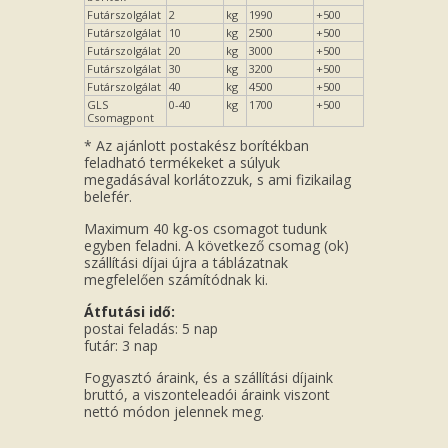
Futárszolgálat
2
kg
1990
+500
Futárszolgálat
10
kg
2500
+500
Futárszolgálat
20
kg
3000
+500
Futárszolgálat
30
kg
3200
+500
Futárszolgálat
40
kg
4500
+500
GLS
0-40
kg
1700
+500
Csomagpont
* Az ajánlott postakész borítékban
feladható termékeket a súlyuk
megadásával korlátozzuk, s ami fizikailag
belefér.
Maximum 40 kg-os csomagot tudunk
egyben feladni. A következő csomag (ok)
szállítási díjai újra a táblázatnak
megfelelően számítódnak ki.
Átfutási idő:
postai feladás: 5 nap
futár: 3 nap
Fogyasztó áraink, és a szállítási díjaink
bruttó, a viszonteleadói áraink viszont
nettó módon jelennek meg.