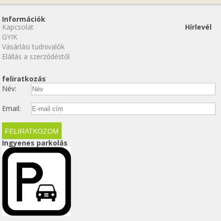
Információk
Kapcsolat
Hírlevél
GYIK
Vásárlási tudnivalók
Elállás a szerződéstől
feliratkozás
Név:
Email:
Ingyenes parkolás