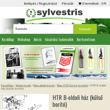
Belépés / Regisztráció
Pénztár
0 termékek
0 Ft
Kezdőlap
Webshop
Akció
Vásárlási tudnivalók
Kertcentrum
Viszonteladóknak
Partnereink
Kapcsolat
Kezdőlap
/
Alkatrészek
/
Max alkatrészek
/
Max HTR (piros) eredeti
/ HTR B-oldali
ház (külső borító)
HTR B-oldali ház (külső
borító)