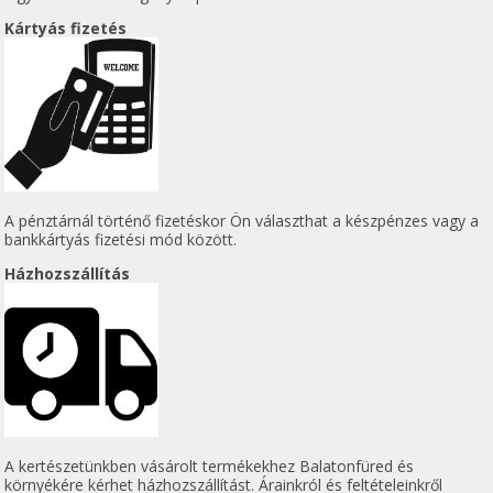
Kártyás fizetés
A pénztárnál történő fizetéskor Ön választhat a készpénzes vagy a
bankkártyás fizetési mód között.
Házhozszállítás
A kertészetünkben vásárolt termékekhez Balatonfüred és
környékére kérhet házhozszállítást. Árainkról és feltételeinkről