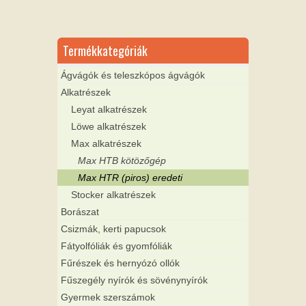
Termékkategóriák
Ágvágók és teleszkópos ágvágók
Alkatrészek
Leyat alkatrészek
Löwe alkatrészek
Max alkatrészek
Max HTB kötözőgép
Max HTR (piros) eredeti
Stocker alkatrészek
Borászat
Csizmák, kerti papucsok
Fátyolfóliák és gyomfóliák
Fűrészek és hernyózó ollók
Fűszegély nyírók és sövénynyírók
Gyermek szerszámok