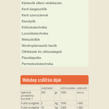
Kártevők elleni védekezés
Kerti kiegészítők
Kerti szerszámok
Kesztyűk
Kötözéstechnika
Locsolástechnika
Metszőollók
Növénytámasztó karók
Oltókések és oltószalagok
Pázsitápolás
Permetezéstechnika
Webshop szállítási díjak
súlyhatár
előreutalás
utánvét
Ajánlott
200
gr
1000
nincs
postakész
boríték *
Futárszolgálat
2
kg
1990
+500
Futárszolgálat
10
kg
2500
+500