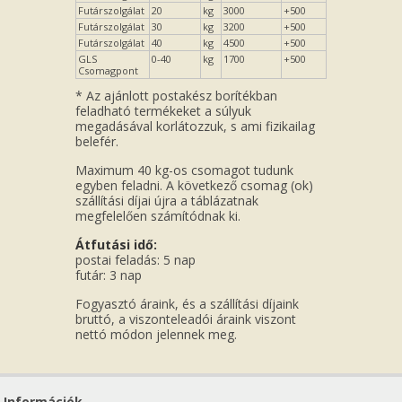
Futárszolgálat
20
kg
3000
+500
Futárszolgálat
30
kg
3200
+500
Futárszolgálat
40
kg
4500
+500
GLS
0-40
kg
1700
+500
Csomagpont
* Az ajánlott postakész borítékban
feladható termékeket a súlyuk
megadásával korlátozzuk, s ami fizikailag
belefér.
Maximum 40 kg-os csomagot tudunk
egyben feladni. A következő csomag (ok)
szállítási díjai újra a táblázatnak
megfelelően számítódnak ki.
Átfutási idő:
postai feladás: 5 nap
futár: 3 nap
Fogyasztó áraink, és a szállítási díjaink
bruttó, a viszonteleadói áraink viszont
nettó módon jelennek meg.
Információk