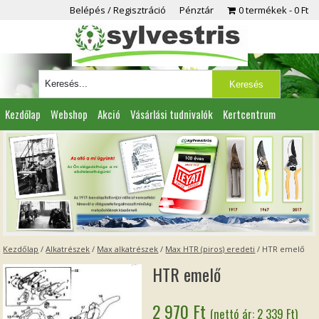
Belépés / Regisztráció
Pénztár
0 termékek
0 Ft
Kezdőlap
Webshop
Akció
Vásárlási tudnivalók
Kertcentrum
Viszonteladóknak
Partnereink
Kapcsolat
Kezdőlap
/
Alkatrészek
/
Max alkatrészek
/
Max HTR (piros) eredeti
/ HTR emelő
HTR emelő
2 970
Ft
(nettó ár:
2 339
Ft
)