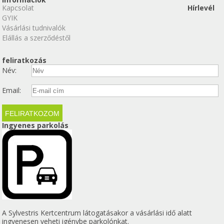
Kapcsolat
Hírlevél
GYIK
Vásárlási tudnivalók
Elállás a szerződéstől
feliratkozás
Név:
Email:
Ingyenes parkolás
A Sylvestris Kertcentrum látogatásakor a vásárlási idő alatt
ingyenesen veheti igénybe parkolónkat.