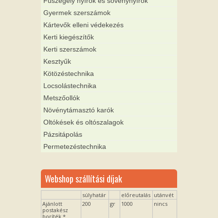
Fűszegély nyírók és sövénynyírók
Gyermek szerszámok
Kártevők elleni védekezés
Kerti kiegészítők
Kerti szerszámok
Kesztyűk
Kötözéstechnika
Locsolástechnika
Metszőollók
Növénytámasztó karók
Oltókések és oltószalagok
Pázsitápolás
Permetezéstechnika
Webshop szállítási díjak
súlyhatár
előreutalás
utánvét
Ajánlott
200
gr
1000
nincs
postakész
boríték *