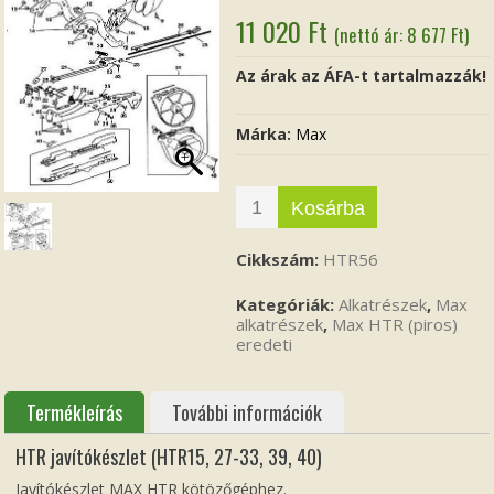
11 020
Ft
(nettó ár:
8 677
Ft
)
Az árak az ÁFA-t tartalmazzák!
Márka:
Max
Kosárba
Cikkszám:
HTR56
Kategóriák:
Alkatrészek
,
Max
alkatrészek
,
Max HTR (piros)
eredeti
Termékleírás
További információk
HTR javítókészlet (HTR15, 27-33, 39, 40)
Javítókészlet MAX HTR kötözőgéphez.