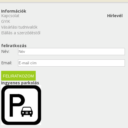
Információk
Kapcsolat
Hírlevél
GYIK
Vásárlási tudnivalók
Elállás a szerződéstől
feliratkozás
Név:
Email:
Ingyenes parkolás