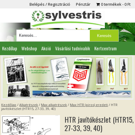
Belépés / Regisztráció
Pénztár
0 termékek
0 Ft
Kezdőlap
Webshop
Akció
Vásárlási tudnivalók
Kertcentrum
Viszonteladóknak
Partnereink
Kapcsolat
Kezdőlap
/
Alkatrészek
/
Max alkatrészek
/
Max HTR (piros) eredeti
/ HTR
javítókészlet (HTR15, 27-33, 39, 40)
HTR javítókészlet (HTR15,
27-33, 39, 40)