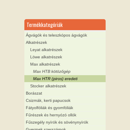
Termékkategóriák
Ágvágók és teleszkópos ágvágók
Alkatrészek
Leyat alkatrészek
Löwe alkatrészek
Max alkatrészek
Max HTB kötözőgép
Max HTR (piros) eredeti
Stocker alkatrészek
Borászat
Csizmák, kerti papucsok
Fátyolfóliák és gyomfóliák
Fűrészek és hernyózó ollók
Fűszegély nyírók és sövénynyírók
Gyermek szerszámok