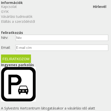
Információk
Kapcsolat
Hírlevél
GYIK
Vásárlási tudnivalók
Elállás a szerződéstől
feliratkozás
Név:
Email:
Ingyenes parkolás
A Sylvestris Kertcentrum látogatásakor a vásárlási idő alatt