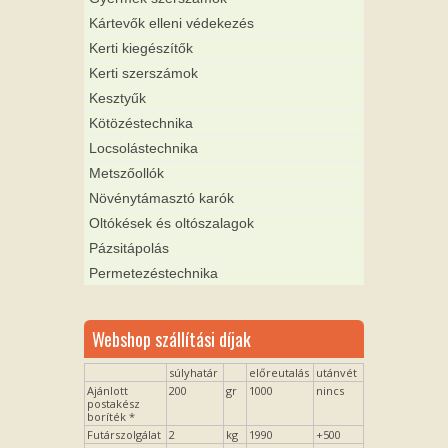
Kártevők elleni védekezés
Kerti kiegészítők
Kerti szerszámok
Kesztyűk
Kötözéstechnika
Locsolástechnika
Metszőollók
Növénytámasztó karók
Oltókések és oltószalagok
Pázsitápolás
Permetezéstechnika
Webshop szállítási díjak
súlyhatár
előreutalás
utánvét
Ajánlott
200
gr
1000
nincs
postakész
boríték *
Futárszolgálat
2
kg
1990
+500