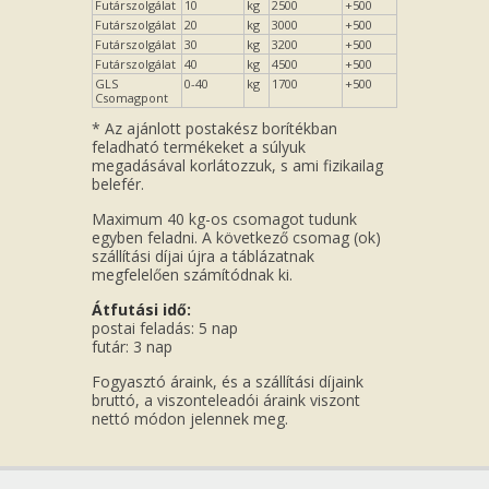
Futárszolgálat
10
kg
2500
+500
Futárszolgálat
20
kg
3000
+500
Futárszolgálat
30
kg
3200
+500
Futárszolgálat
40
kg
4500
+500
GLS
0-40
kg
1700
+500
Csomagpont
* Az ajánlott postakész borítékban
feladható termékeket a súlyuk
megadásával korlátozzuk, s ami fizikailag
belefér.
Maximum 40 kg-os csomagot tudunk
egyben feladni. A következő csomag (ok)
szállítási díjai újra a táblázatnak
megfelelően számítódnak ki.
Átfutási idő:
postai feladás: 5 nap
futár: 3 nap
Fogyasztó áraink, és a szállítási díjaink
bruttó, a viszonteleadói áraink viszont
nettó módon jelennek meg.