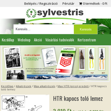
Belépés / Regisztráció
Pénztár
0 termékek
0 Ft
Kezdőlap
Webshop
Akció
Vásárlási tudnivalók
Kertcentrum
Viszonteladóknak
Partnereink
Kapcsolat
Kezdőlap
/
Alkatrészek
/
Max alkatrészek
/
Max HTR (piros) eredeti
/ HTR kapocs
toló lemez
HTR kapocs toló lemez
3 010
Ft