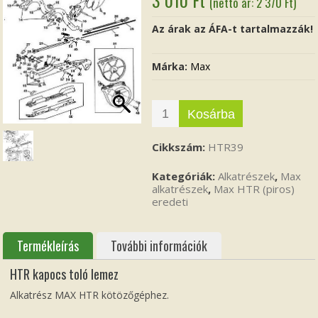
(nettó ár:
2 370
Ft
)
Az árak az ÁFA-t tartalmazzák!
Márka:
Max
Kosárba
Cikkszám:
HTR39
Kategóriák:
Alkatrészek
,
Max
alkatrészek
,
Max HTR (piros)
eredeti
Termékleírás
További információk
HTR kapocs toló lemez
Alkatrész MAX HTR kötözőgéphez.