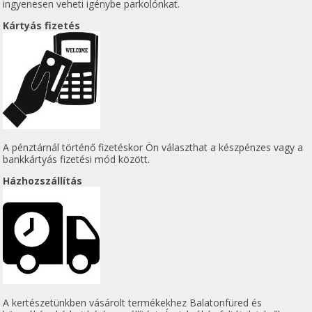
ingyenesen veheti igénybe parkolónkat.
Kártyás fizetés
A pénztárnál történő fizetéskor Ön választhat a készpénzes vagy a
bankkártyás fizetési mód között.
Házhozszállítás
A kertészetünkben vásárolt termékekhez Balatonfüred és