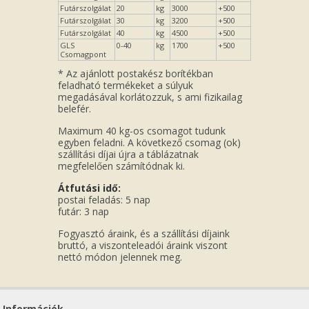
Futárszolgálat
20
kg
3000
+500
Futárszolgálat
30
kg
3200
+500
Futárszolgálat
40
kg
4500
+500
GLS
0-40
kg
1700
+500
Csomagpont
* Az ajánlott postakész borítékban
feladható termékeket a súlyuk
megadásával korlátozzuk, s ami fizikailag
belefér.
Maximum 40 kg-os csomagot tudunk
egyben feladni. A következő csomag (ok)
szállítási díjai újra a táblázatnak
megfelelően számítódnak ki.
Átfutási idő:
postai feladás: 5 nap
futár: 3 nap
Fogyasztó áraink, és a szállítási díjaink
bruttó, a viszonteleadói áraink viszont
nettó módon jelennek meg.
Információk