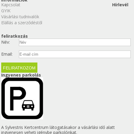
Kapcsolat
Hírlevél
GYIK
Vásárlási tudnivalók
Elállás a szerződéstől
feliratkozás
Név:
Email:
Ingyenes parkolás
A Sylvestris Kertcentrum látogatásakor a vásárlási idő alatt
ingyenesen veheti igénybe parkolónkat.