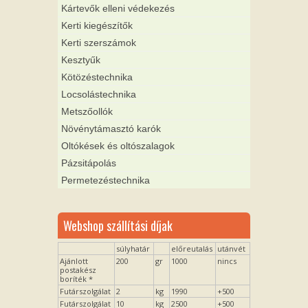
Kártevők elleni védekezés
Kerti kiegészítők
Kerti szerszámok
Kesztyűk
Kötözéstechnika
Locsolástechnika
Metszőollók
Növénytámasztó karók
Oltókések és oltószalagok
Pázsitápolás
Permetezéstechnika
Webshop szállítási díjak
súlyhatár
előreutalás
utánvét
Ajánlott
200
gr
1000
nincs
postakész
boríték *
Futárszolgálat
2
kg
1990
+500
Futárszolgálat
10
kg
2500
+500