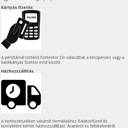
Kártyás fizetés
A pénztárnál történő fizetéskor Ön választhat a készpénzes vagy a
bankkártyás fizetési mód között.
Házhozszállítás
A kertészetünkben vásárolt termékekhez Balatonfüred és
környékére kérhet házhozszállítást. Árainkról és feltételeinkről