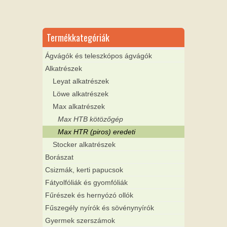
Termékkategóriák
Ágvágók és teleszkópos ágvágók
Alkatrészek
Leyat alkatrészek
Löwe alkatrészek
Max alkatrészek
Max HTB kötözőgép
Max HTR (piros) eredeti
Stocker alkatrészek
Borászat
Csizmák, kerti papucsok
Fátyolfóliák és gyomfóliák
Fűrészek és hernyózó ollók
Fűszegély nyírók és sövénynyírók
Gyermek szerszámok