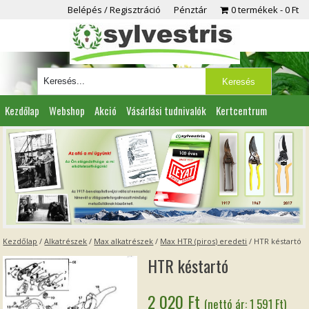
Belépés / Regisztráció
Pénztár
0 termékek
0 Ft
Kezdőlap
Webshop
Akció
Vásárlási tudnivalók
Kertcentrum
Viszonteladóknak
Partnereink
Kapcsolat
Kezdőlap
/
Alkatrészek
/
Max alkatrészek
/
Max HTR (piros) eredeti
/ HTR késtartó
HTR késtartó
2 020
Ft
(nettó ár:
1 591
Ft
)