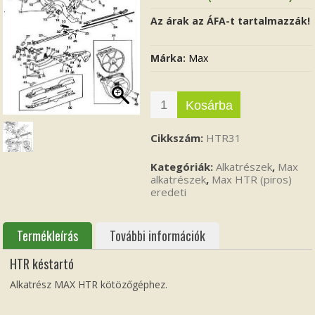
Az árak az ÁFA-t tartalmazzák!
Márka:
Max
Kosárba
Cikkszám:
HTR31
Kategóriák:
Alkatrészek
,
Max
alkatrészek
,
Max HTR (piros)
eredeti
Termékleírás
További információk
HTR késtartó
Alkatrész MAX HTR kötözőgéphez.