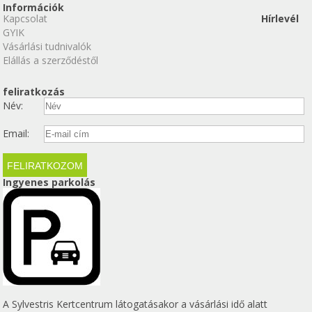
Információk
Kapcsolat
Hírlevél
GYIK
Vásárlási tudnivalók
Elállás a szerződéstől
feliratkozás
Név:
Email:
Ingyenes parkolás
A Sylvestris Kertcentrum látogatásakor a vásárlási idő alatt