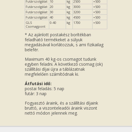
Futárszolgálat
10
kg
2500
+500
Futárszolgálat
20
kg
3000
+500
Futárszolgálat
30
kg
3200
+500
Futárszolgálat
40
kg
4500
+500
GLS
0-40
kg
1700
+500
Csomagpont
* Az ajánlott postakész borítékban
feladható termékeket a súlyuk
megadásával korlátozzuk, s ami fizikailag
belefér.
Maximum 40 kg-os csomagot tudunk
egyben feladni. A következő csomag (ok)
szállítási díjai újra a táblázatnak
megfelelően számítódnak ki.
Átfutási idő:
postai feladás: 5 nap
futár: 3 nap
Fogyasztó áraink, és a szállítási díjaink
bruttó, a viszonteleadói áraink viszont
nettó módon jelennek meg.