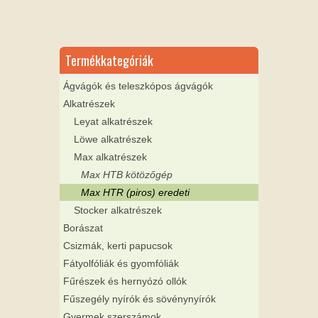
Termékkategóriák
Ágvágók és teleszkópos ágvágók
Alkatrészek
Leyat alkatrészek
Löwe alkatrészek
Max alkatrészek
Max HTB kötözőgép
Max HTR (piros) eredeti
Stocker alkatrészek
Borászat
Csizmák, kerti papucsok
Fátyolfóliák és gyomfóliák
Fűrészek és hernyózó ollók
Fűszegély nyírók és sövénynyírók
Gyermek szerszámok