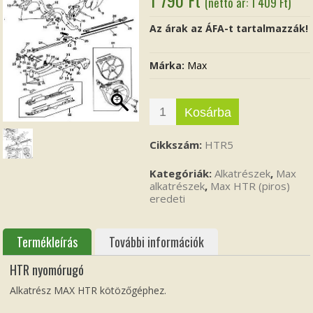
(nettó ár:
1 409
Ft
)
Az árak az ÁFA-t tartalmazzák!
Márka:
Max
Kosárba
Cikkszám:
HTR5
Kategóriák:
Alkatrészek
,
Max
alkatrészek
,
Max HTR (piros)
eredeti
Termékleírás
További információk
HTR nyomórugó
Alkatrész MAX HTR kötözőgéphez.