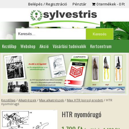
Belépés / Regisztráció
Pénztár
0 termékek
0 Ft
Kezdőlap
Webshop
Akció
Vásárlási tudnivalók
Kertcentrum
Viszonteladóknak
Partnereink
Kapcsolat
Kezdőlap
/
Alkatrészek
/
Max alkatrészek
/
Max HTR (piros) eredeti
/ HTR
nyomórugó
HTR nyomórugó
1 790
Ft