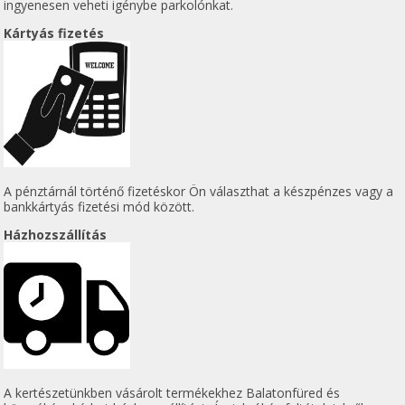
ingyenesen veheti igénybe parkolónkat.
Kártyás fizetés
A pénztárnál történő fizetéskor Ön választhat a készpénzes vagy a
bankkártyás fizetési mód között.
Házhozszállítás
A kertészetünkben vásárolt termékekhez Balatonfüred és