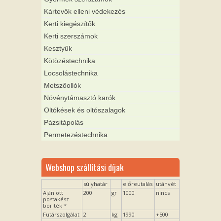
Kártevők elleni védekezés
Kerti kiegészítők
Kerti szerszámok
Kesztyűk
Kötözéstechnika
Locsolástechnika
Metszőollók
Növénytámasztó karók
Oltókések és oltószalagok
Pázsitápolás
Permetezéstechnika
Webshop szállítási díjak
súlyhatár
előreutalás
utánvét
Ajánlott
200
gr
1000
nincs
postakész
boríték *
Futárszolgálat
2
kg
1990
+500