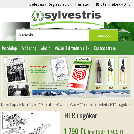
Belépés / Regisztráció
Pénztár
0 termékek
0 Ft
Kezdőlap
Webshop
Akció
Vásárlási tudnivalók
Kertcentrum
Viszonteladóknak
Partnereink
Kapcsolat
Kezdőlap
/
Alkatrészek
/
Max alkatrészek
/
Max HTR (piros) eredeti
/ HTR rugókar
HTR rugókar
1 790
Ft
(nettó ár:
1 409
Ft
)