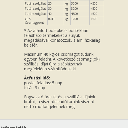
Futárszolgálat
20
kg
3000
+500
Futárszolgálat
30
kg
3200
+500
Futárszolgálat
40
kg
4500
+500
GLS
0-40
kg
1700
+500
Csomagpont
* Az ajánlott postakész borítékban
feladható termékeket a súlyuk
megadásával korlátozzuk, s ami fizikailag
belefér.
Maximum 40 kg-os csomagot tudunk
egyben feladni. A következő csomag (ok)
szállítási díjai újra a táblázatnak
megfelelően számítódnak ki.
Átfutási idő:
postai feladás: 5 nap
futár: 3 nap
Fogyasztó áraink, és a szállítási díjaink
bruttó, a viszonteleadói áraink viszont
nettó módon jelennek meg.
Információk