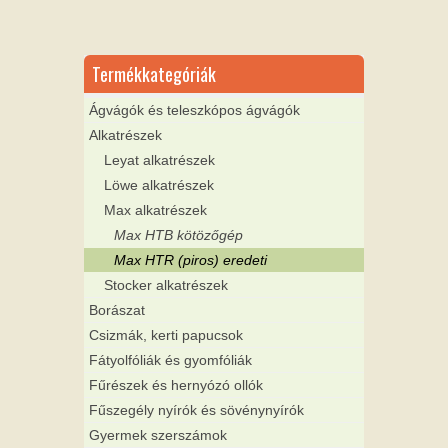
Termékkategóriák
Ágvágók és teleszkópos ágvágók
Alkatrészek
Leyat alkatrészek
Löwe alkatrészek
Max alkatrészek
Max HTB kötözőgép
Max HTR (piros) eredeti
Stocker alkatrészek
Borászat
Csizmák, kerti papucsok
Fátyolfóliák és gyomfóliák
Fűrészek és hernyózó ollók
Fűszegély nyírók és sövénynyírók
Gyermek szerszámok