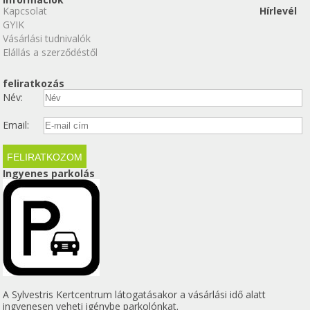
Kapcsolat
Hírlevél
GYIK
Vásárlási tudnivalók
Elállás a szerződéstől
feliratkozás
Név:
Email:
Ingyenes parkolás
A Sylvestris Kertcentrum látogatásakor a vásárlási idő alatt
ingyenesen veheti igénybe parkolónkat.