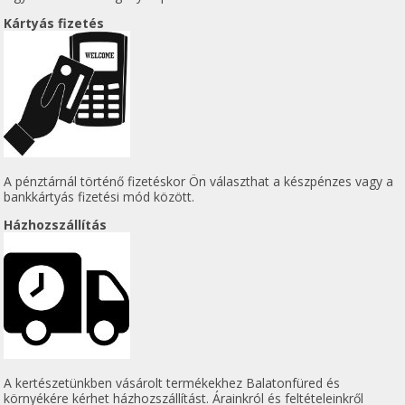
Kártyás fizetés
A pénztárnál történő fizetéskor Ön választhat a készpénzes vagy a
bankkártyás fizetési mód között.
Házhozszállítás
A kertészetünkben vásárolt termékekhez Balatonfüred és
környékére kérhet házhozszállítást. Árainkról és feltételeinkről