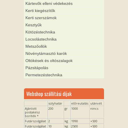
Kártevők elleni védekezés
Kerti kiegészítők
Kerti szerszámok
Kesztyűk
Kötözéstechnika
Locsolástechnika
Metszőollók
Növénytámasztó karók
Oltókések és oltószalagok
Pázsitápolás
Permetezéstechnika
Webshop szállítási díjak
súlyhatár
előreutalás
utánvét
Ajánlott
200
gr
1000
nincs
postakész
boríték *
Futárszolgálat
2
kg
1990
+500
Futárszolgálat
10
kg
2500
+500