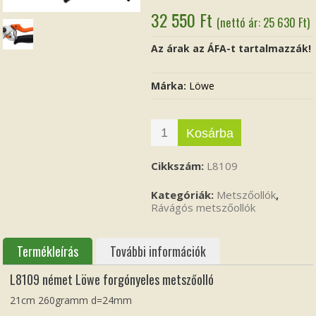
32 550
Ft
(nettó ár:
25 630
Ft
)
Az árak az ÁFA-t tartalmazzák!
Márka:
Löwe
Kosárba
Cikkszám:
L8109
Kategóriák:
Metszőollók
,
Rávágós metszőollók
Termékleírás
További információk
L8109 német Löwe forgónyeles metszőolló
21cm 260gramm d=24mm