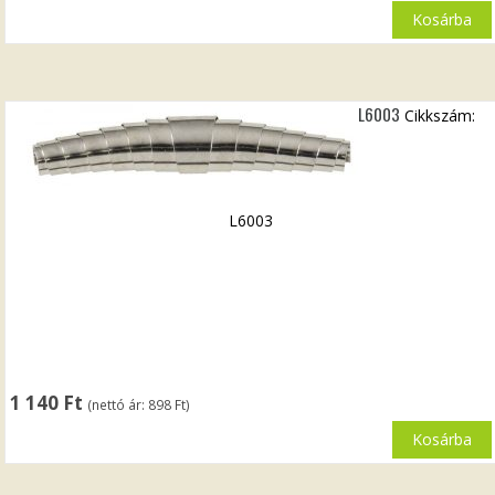
Kosárba
L6003
Cikkszám:
L6003
1 140
Ft
(nettó ár:
898
Ft
)
Kosárba