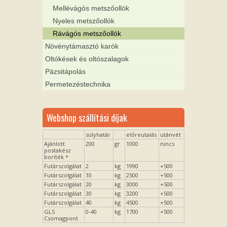
Mellévágós metszőollók
Nyeles metszőollók
Rávágós metszőollók
Növénytámasztó karók
Oltókések és oltószalagok
Pázsitápolás
Permetezéstechnika
Webshop szállítási díjak
súlyhatár
előreutalás
utánvét
Ajánlott
200
gr
1000
nincs
postakész
boríték *
Futárszolgálat
2
kg
1990
+500
Futárszolgálat
10
kg
2500
+500
Futárszolgálat
20
kg
3000
+500
Futárszolgálat
30
kg
3200
+500
Futárszolgálat
40
kg
4500
+500
GLS
0-40
kg
1700
+500
Csomagpont