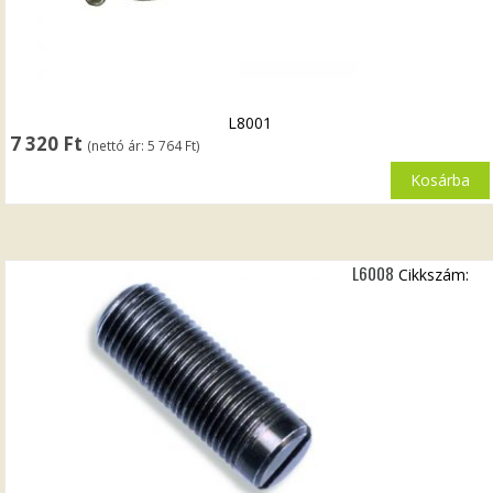
L8001
7 320
Ft
(nettó ár:
5 764
Ft
)
Kosárba
L6008
Cikkszám: