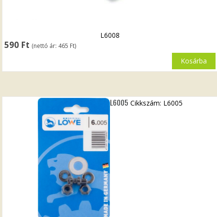
L6008
590
Ft
(nettó ár:
465
Ft
)
Kosárba
L6005
Cikkszám: L6005