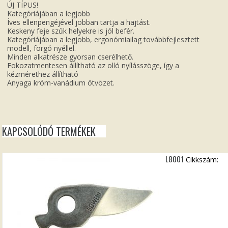
ÚJ TÍPUS!
Kategóriájában a legjobb
Íves ellenpengéjével jobban tartja a hajtást.
Keskeny feje szűk helyekre is jól befér.
Kategóriájában a legjobb, ergonómiailag továbbfejlesztett
modell, forgó nyéllel.
Minden alkatrésze gyorsan cserélhető.
Fokozatmentesen állítható az olló nyílásszöge, így a
kézmérethez állítható
Anyaga króm-vanádium ötvözet.
KAPCSOLÓDÓ TERMÉKEK
L8001
Cikkszám: