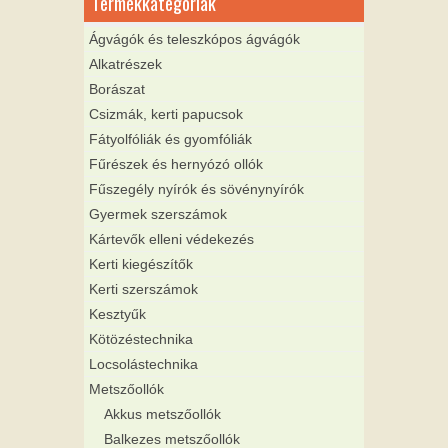
Termékkategóriák
Ágvágók és teleszkópos ágvágók
Alkatrészek
Borászat
Csizmák, kerti papucsok
Fátyolfóliák és gyomfóliák
Fűrészek és hernyózó ollók
Fűszegély nyírók és sövénynyírók
Gyermek szerszámok
Kártevők elleni védekezés
Kerti kiegészítők
Kerti szerszámok
Kesztyűk
Kötözéstechnika
Locsolástechnika
Metszőollók
Akkus metszőollók
Balkezes metszőollók