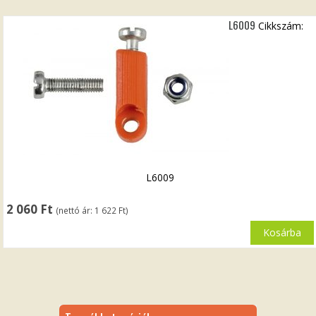
L6009
Cikkszám:
L6009
2 060
Ft
(nettó ár:
1 622
Ft
)
Kosárba