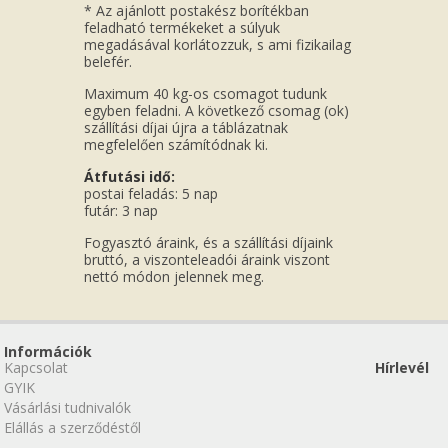
* Az ajánlott postakész borítékban
feladható termékeket a súlyuk
megadásával korlátozzuk, s ami fizikailag
belefér.
Maximum 40 kg-os csomagot tudunk
egyben feladni. A következő csomag (ok)
szállítási díjai újra a táblázatnak
megfelelően számítódnak ki.
Átfutási idő:
postai feladás: 5 nap
futár: 3 nap
Fogyasztó áraink, és a szállítási díjaink
bruttó, a viszonteleadói áraink viszont
nettó módon jelennek meg.
Információk
Kapcsolat
Hírlevél
GYIK
Vásárlási tudnivalók
Elállás a szerződéstől