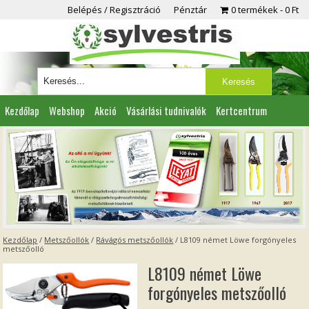
Belépés / Regisztráció
Pénztár
0 termékek
0 Ft
Kezdőlap
Webshop
Akció
Vásárlási tudnivalók
Kertcentrum
Viszonteladóknak
Partnereink
Kapcsolat
Kezdőlap
/
Metszőollók
/
Rávágós metszőollók
/ L8109 német Löwe forgónyeles
metszőolló
L8109 német Löwe
forgónyeles metszőolló