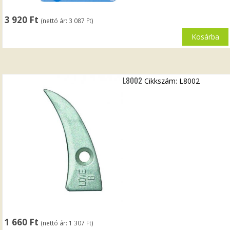
3 920
Ft
(nettó ár:
3 087
Ft
)
Kosárba
L8002
Cikkszám: L8002
1 660
Ft
(nettó ár:
1 307
Ft
)