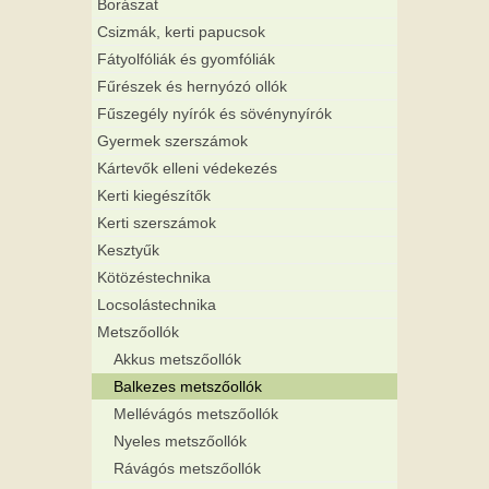
Borászat
Csizmák, kerti papucsok
Fátyolfóliák és gyomfóliák
Fűrészek és hernyózó ollók
Fűszegély nyírók és sövénynyírók
Gyermek szerszámok
Kártevők elleni védekezés
Kerti kiegészítők
Kerti szerszámok
Kesztyűk
Kötözéstechnika
Locsolástechnika
Metszőollók
Akkus metszőollók
Balkezes metszőollók
Mellévágós metszőollók
Nyeles metszőollók
Rávágós metszőollók