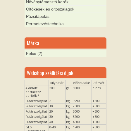
Növénytámasztó karók
Oltókések és oltószalagok
Pázsitápolás
Permetezéstechnika
Márka
(2)
Felco
Webshop szállítási díjak
súlyhatár
előreutalás
utánvét
Ajánlott
200
gr
1000
nincs
postakész
boríték *
Futárszolgálat
2
kg
1990
+500
Futárszolgálat
10
kg
2500
+500
Futárszolgálat
20
kg
3000
+500
Futárszolgálat
30
kg
3200
+500
Futárszolgálat
40
kg
4500
+500
GLS
0-40
kg
1700
+500
Csomagpont