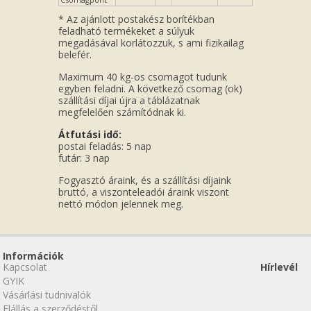
* Az ajánlott postakész borítékban
feladható termékeket a súlyuk
megadásával korlátozzuk, s ami fizikailag
belefér.
Maximum 40 kg-os csomagot tudunk
egyben feladni. A következő csomag (ok)
szállítási díjai újra a táblázatnak
megfelelően számítódnak ki.
Átfutási idő:
postai feladás: 5 nap
futár: 3 nap
Fogyasztó áraink, és a szállítási díjaink
bruttó, a viszonteleadói áraink viszont
nettó módon jelennek meg.
Információk
Kapcsolat
Hírlevél
GYIK
Vásárlási tudnivalók
Elállás a szerződéstől