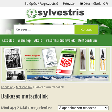
Belépés / Regisztráció
Pénztár
0 termékek
0 Ft
Kezdőlap
Webshop
Akció
Vásárlási tudnivalók
Kertcentrum
Viszonteladóknak
Partnereink
Kapcsolat
Kezdőlap
/
Metszőollók
/ Balkezes metszőollók
Balkezes metszőollók
Mind a(z) 2 találat megjelenítve