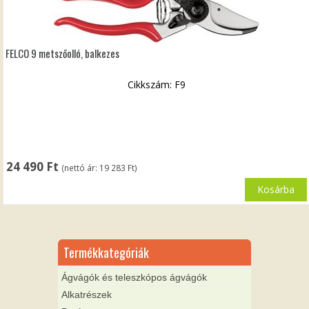
FELCO 9 metszőolló, balkezes
Cikkszám: F9
24 490
Ft
(nettó ár:
19 283
Ft
)
Kosárba
Termékkategóriák
Ágvágók és teleszkópos ágvágók
Alkatrészek