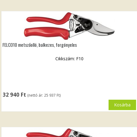
FELCO10 metszőolló, balkezes, forgónyeles
Cikkszám: F10
32 940
Ft
(nettó ár:
25 937
Ft
)
Kosárba