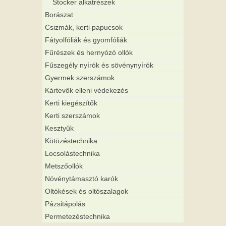
Stocker alkatrészek
Borászat
Csizmák, kerti papucsok
Fátyolfóliák és gyomfóliák
Fűrészek és hernyózó ollók
Fűszegély nyírók és sövénynyírók
Gyermek szerszámok
Kártevők elleni védekezés
Kerti kiegészítők
Kerti szerszámok
Kesztyűk
Kötözéstechnika
Locsolástechnika
Metszőollók
Növénytámasztó karók
Oltókések és oltószalagok
Pázsitápolás
Permetezéstechnika