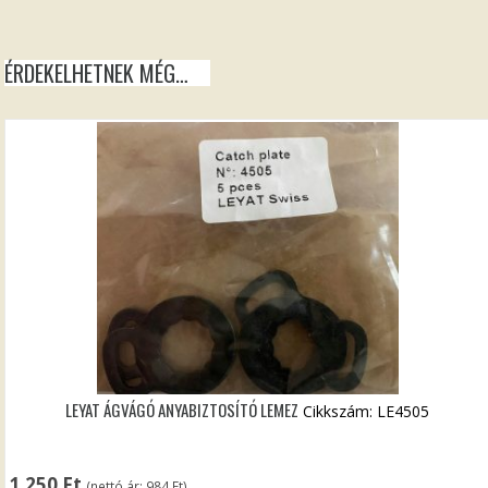
ÉRDEKELHETNEK MÉG…
LEYAT ÁGVÁGÓ ANYABIZTOSÍTÓ LEMEZ
Cikkszám: LE4505
1 250
Ft
(nettó ár:
984
Ft
)