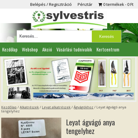
Belépés / Regisztráció
Pénztár
0 termékek
0 Ft
Kezdőlap
Webshop
Akció
Vásárlási tudnivalók
Kertcentrum
Viszonteladóknak
Partnereink
Kapcsolat
Kezdőlap
/
Alkatrészek
/
Leyat alkatrészek
/
Ágvágókhoz
/ Leyat ágvágó anya
tengelyhez
Leyat ágvágó anya
tengelyhez