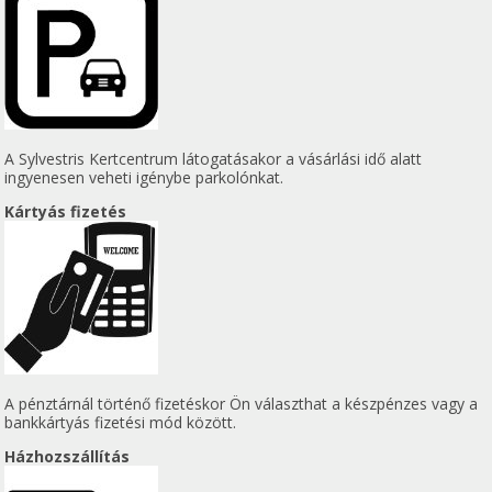
A Sylvestris Kertcentrum látogatásakor a vásárlási idő alatt
ingyenesen veheti igénybe parkolónkat.
Kártyás fizetés
A pénztárnál történő fizetéskor Ön választhat a készpénzes vagy a
bankkártyás fizetési mód között.
Házhozszállítás