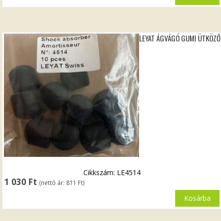
LEYAT ÁGVÁGÓ GUMI ÜTKÖZŐ
Cikkszám: LE4514
1 030
Ft
(nettó ár:
811
Ft
)
Kosárba