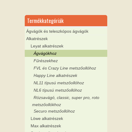
Termékkategóriák
Ágvágók és teleszkópos ágvágók
Alkatrészek
Leyat alkatrészek
Ágvágókhoz
Fűrészekhez
FVL és Crazy Line metszőollóhoz
Happy Line alkatrészek
NL11 típusú metszőollóhoz
NL6 típusú metszőollóhoz
Rózsavágó, classic, super pro, roto
metszőollókhoz
Securo metszőollóhoz
Löwe alkatrészek
Max alkatrészek