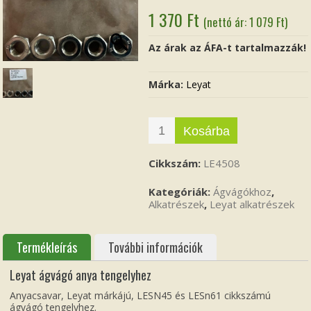
1 370
Ft
(nettó ár:
1 079
Ft
)
Az árak az ÁFA-t tartalmazzák!
Márka:
Leyat
Kosárba
Cikkszám:
LE4508
Kategóriák:
Ágvágókhoz
,
Alkatrészek
,
Leyat alkatrészek
Termékleírás
További információk
Leyat ágvágó anya tengelyhez
Anyacsavar, Leyat márkájú, LESN45 és LESn61 cikkszámú
ágvágó tengelyhez.