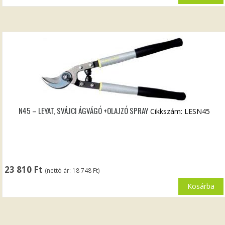
N45 – LEYAT, SVÁJCI ÁGVÁGÓ +OLAJZÓ SPRAY
Cikkszám: LESN45
23 810
Ft
(nettó ár:
18 748
Ft
)
Kosárba