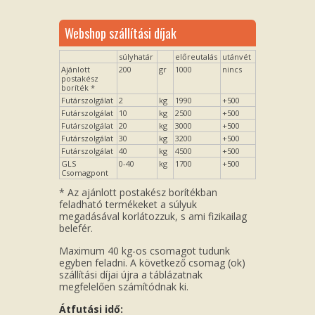
Webshop szállítási díjak
súlyhatár
előreutalás
utánvét
Ajánlott
200
gr
1000
nincs
postakész
boríték *
Futárszolgálat
2
kg
1990
+500
Futárszolgálat
10
kg
2500
+500
Futárszolgálat
20
kg
3000
+500
Futárszolgálat
30
kg
3200
+500
Futárszolgálat
40
kg
4500
+500
GLS
0-40
kg
1700
+500
Csomagpont
* Az ajánlott postakész borítékban
feladható termékeket a súlyuk
megadásával korlátozzuk, s ami fizikailag
belefér.
Maximum 40 kg-os csomagot tudunk
egyben feladni. A következő csomag (ok)
szállítási díjai újra a táblázatnak
megfelelően számítódnak ki.
Átfutási idő: