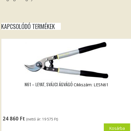
KAPCSOLÓDÓ TERMÉKEK
N61 – LEYAT, SVÁJCI ÁGVÁGÓ
Cikkszám: LESN61
24 860
Ft
(nettó ár:
19 575
Ft
)
Kosárba