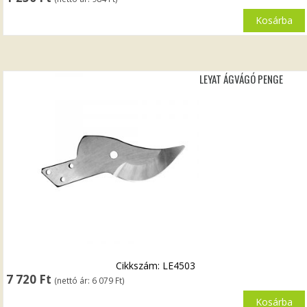
Kosárba
LEYAT ÁGVÁGÓ PENGE
Cikkszám: LE4503
7 720
Ft
(nettó ár:
6 079
Ft
)
Kosárba