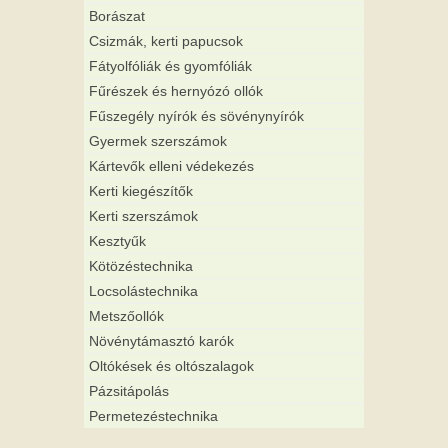
Borászat
Csizmák, kerti papucsok
Fátyolfóliák és gyomfóliák
Fűrészek és hernyózó ollók
Fűszegély nyírók és sövénynyírók
Gyermek szerszámok
Kártevők elleni védekezés
Kerti kiegészítők
Kerti szerszámok
Kesztyűk
Kötözéstechnika
Locsolástechnika
Metszőollók
Növénytámasztó karók
Oltókések és oltószalagok
Pázsitápolás
Permetezéstechnika