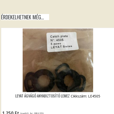
ÉRDEKELHETNEK MÉG…
LEYAT ÁGVÁGÓ ANYABIZTOSÍTÓ LEMEZ
Cikkszám: LE4505
1 250
Ft
(nettó ár:
984
Ft
)