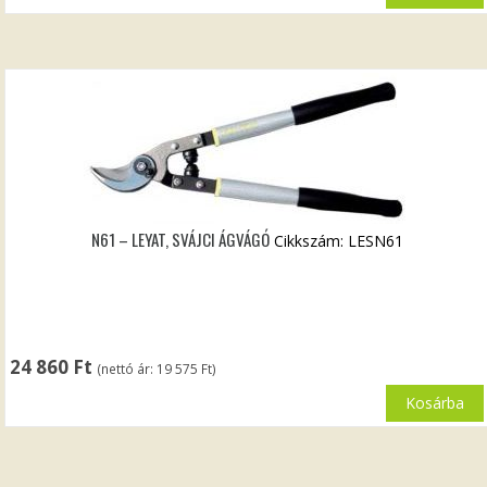
N61 – LEYAT, SVÁJCI ÁGVÁGÓ
Cikkszám: LESN61
24 860
Ft
(nettó ár:
19 575
Ft
)
Kosárba