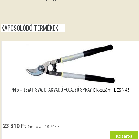
KAPCSOLÓDÓ TERMÉKEK
N45 – LEYAT, SVÁJCI ÁGVÁGÓ +OLAJZÓ SPRAY
Cikkszám: LESN45
23 810
Ft
(nettó ár:
18 748
Ft
)
Kosárba