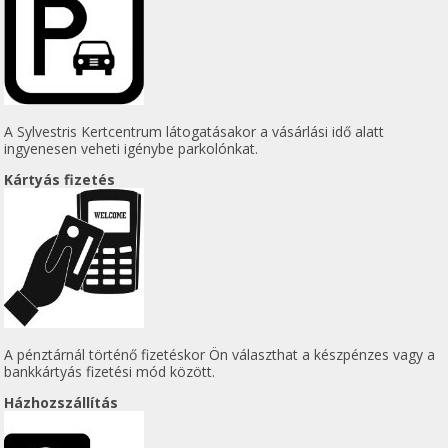
A Sylvestris Kertcentrum látogatásakor a vásárlási idő alatt
ingyenesen veheti igénybe parkolónkat.
Kártyás fizetés
A pénztárnál történő fizetéskor Ön választhat a készpénzes vagy a
bankkártyás fizetési mód között.
Házhozszállítás