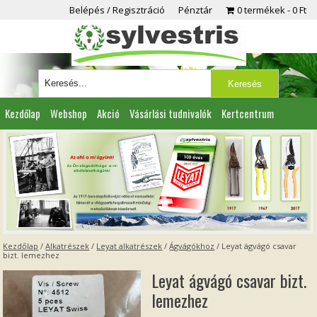
Belépés / Regisztráció
Pénztár
0 termékek
0 Ft
Kezdőlap
Webshop
Akció
Vásárlási tudnivalók
Kertcentrum
Viszonteladóknak
Partnereink
Kapcsolat
Kezdőlap
/
Alkatrészek
/
Leyat alkatrészek
/
Ágvágókhoz
/ Leyat ágvágó csavar
bizt. lemezhez
Leyat ágvágó csavar bizt.
lemezhez