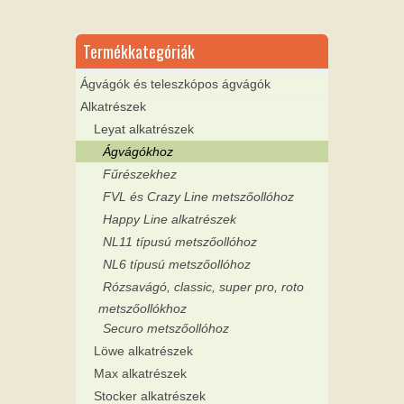
Termékkategóriák
Ágvágók és teleszkópos ágvágók
Alkatrészek
Leyat alkatrészek
Ágvágókhoz
Fűrészekhez
FVL és Crazy Line metszőollóhoz
Happy Line alkatrészek
NL11 típusú metszőollóhoz
NL6 típusú metszőollóhoz
Rózsavágó, classic, super pro, roto
metszőollókhoz
Securo metszőollóhoz
Löwe alkatrészek
Max alkatrészek
Stocker alkatrészek