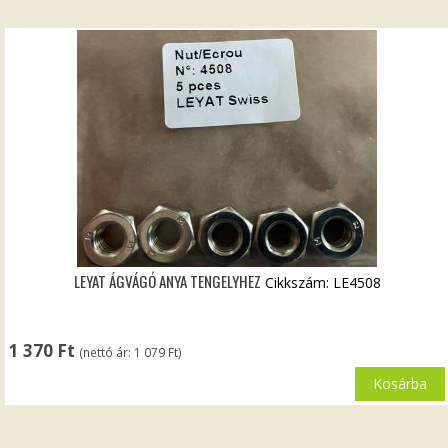
LEYAT ÁGVÁGÓ ANYA TENGELYHEZ
Cikkszám: LE4508
1 370
Ft
(nettó ár:
1 079
Ft
)
Kosárba