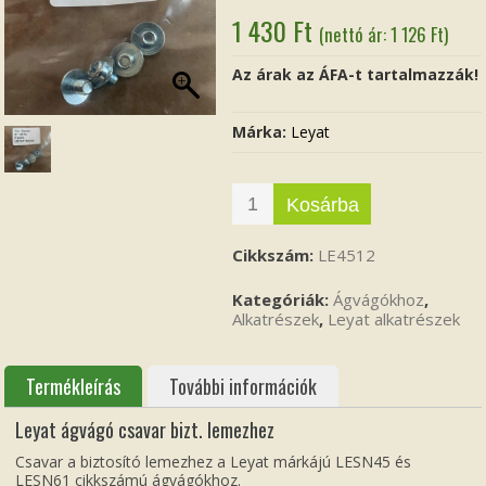
1 430
Ft
(nettó ár:
1 126
Ft
)
Az árak az ÁFA-t tartalmazzák!
Márka:
Leyat
Kosárba
Cikkszám:
LE4512
Kategóriák:
Ágvágókhoz
,
Alkatrészek
,
Leyat alkatrészek
Termékleírás
További információk
Leyat ágvágó csavar bizt. lemezhez
Csavar a biztosító lemezhez a Leyat márkájú LESN45 és
LESN61 cikkszámú ágvágókhoz.