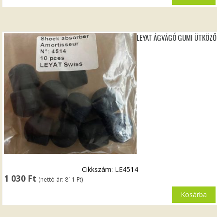
LEYAT ÁGVÁGÓ GUMI ÜTKÖZŐ
Cikkszám: LE4514
1 030
Ft
(nettó ár:
811
Ft
)
Kosárba