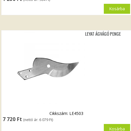
Kosárba
LEYAT ÁGVÁGÓ PENGE
Cikkszám: LE4503
7 720
Ft
(nettó ár:
6 079
Ft
)
Kosárba