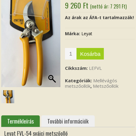
9 260
Ft
(nettó ár:
7 291
Ft
)
Az árak az ÁFA-t tartalmazzák!
Márka:
Leyat
Kosárba
Cikkszám:
LEFVL
Kategóriák:
Mellévágós
metszőollók
,
Metszőollók
Termékleírás
További információk
Leyat FVL-54 svájci metszőolló