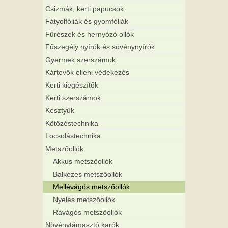
Csizmák, kerti papucsok
Fátyolfóliák és gyomfóliák
Fűrészek és hernyózó ollók
Fűszegély nyírók és sövénynyírók
Gyermek szerszámok
Kártevők elleni védekezés
Kerti kiegészítők
Kerti szerszámok
Kesztyűk
Kötözéstechnika
Locsolástechnika
Metszőollók
Akkus metszőollók
Balkezes metszőollók
Mellévágós metszőollók
Nyeles metszőollók
Rávágós metszőollók
Növénytámasztó karók