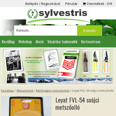
Belépés / Regisztráció
Pénztár
0 termékek
0 Ft
Kezdőlap
Webshop
Akció
Vásárlási tudnivalók
Kertcentrum
Viszonteladóknak
Partnereink
Kapcsolat
Kezdőlap
/
Metszőollók
/
Mellévágós metszőollók
/ Leyat FVL-54 svájci metszőolló
Leyat FVL-54 svájci
metszőolló