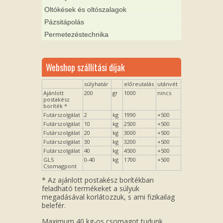
Oltókések és oltószalagok
Pázsitápolás
Permetezéstechnika
Webshop szállítási díjak
súlyhatár
előreutalás
utánvét
Ajánlott
200
gr
1000
nincs
postakész
boríték *
Futárszolgálat
2
kg
1990
+500
Futárszolgálat
10
kg
2500
+500
Futárszolgálat
20
kg
3000
+500
Futárszolgálat
30
kg
3200
+500
Futárszolgálat
40
kg
4500
+500
GLS
0-40
kg
1700
+500
Csomagpont
* Az ajánlott postakész borítékban
feladható termékeket a súlyuk
megadásával korlátozzuk, s ami fizikailag
belefér.
Maximum 40 kg-os csomagot tudunk