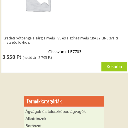
Eredeti pótpenge a sárg a nyelű FVL és a színes nyelű CRAZY LINE svájci
metszőollókhoz.
Cikkszám: LE7703
3 550
Ft
(nettó ár:
2 795
Ft
)
Kosárba
Termékkategóriák
Ágvágók és teleszkópos ágvágók
Alkatrészek
Borászat