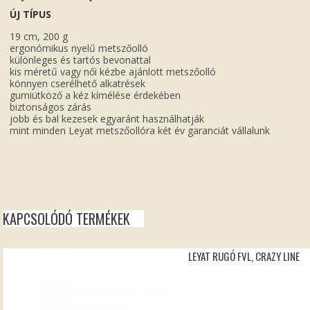
ÚJ TÍPUS
19 cm, 200 g
ergonómikus nyelű metszőolló
különleges és tartós bevonattal
kis méretű vagy női kézbe ajánlott metszőolló
könnyen cserélhető alkatrések
gumiütköző a kéz kímélése érdekében
biztonságos zárás
jobb és bal kezesek egyaránt használhatják
mint minden Leyat metszőollóra két év garanciát vállalunk
KAPCSOLÓDÓ TERMÉKEK
LEYAT RUGÓ FVL, CRAZY LINE