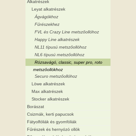
Alkatrészek
Leyat alkatrészek
Ágvágókhoz
Fűrészekhez
FVL és Crazy Line metszőollóhoz
Happy Line alkatrészek
NL11 típusú metszőollóhoz
NL6 típusú metszőollóhoz
Rózsavágó, classic, super pro, roto
metszőollókhoz
Securo metszőollóhoz
Löwe alkatrészek
Max alkatrészek
Stocker alkatrészek
Borászat
Csizmák, kerti papucsok
Fátyolfóliák és gyomfóliák
Fűrészek és hernyózó ollók