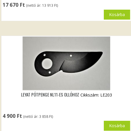
17 670
Ft
(nettó ár:
13 913
Ft
)
Kosárba
LEYAT PÓTPENGE NL11-ES OLLÓHOZ
Cikkszám: LE203
4 900
Ft
(nettó ár:
3 858
Ft
)
Kosárba