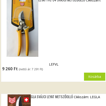
Cikkszám:
LEFVL
9 260
Ft
(nettó ár:
7 291
Ft
)
Kosárba
GLA SVÁJCI LEYAT METSZŐOLLÓ
Cikkszám: LEGLA