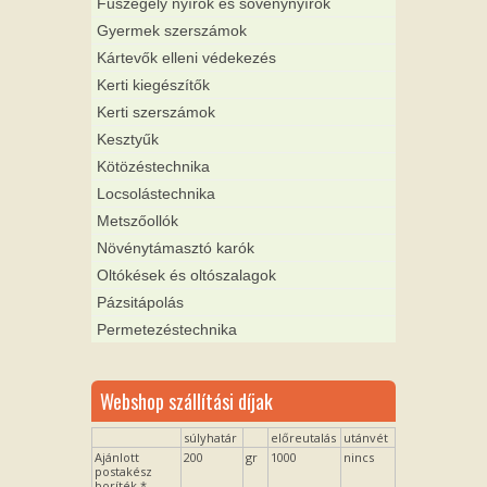
Fűszegély nyírók és sövénynyírók
Gyermek szerszámok
Kártevők elleni védekezés
Kerti kiegészítők
Kerti szerszámok
Kesztyűk
Kötözéstechnika
Locsolástechnika
Metszőollók
Növénytámasztó karók
Oltókések és oltószalagok
Pázsitápolás
Permetezéstechnika
Webshop szállítási díjak
súlyhatár
előreutalás
utánvét
Ajánlott
200
gr
1000
nincs
postakész
boríték *