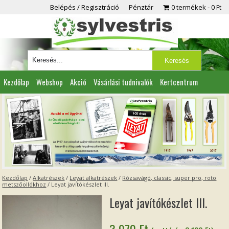
Belépés / Regisztráció
Pénztár
0 termékek
0 Ft
Kezdőlap
Webshop
Akció
Vásárlási tudnivalók
Kertcentrum
Viszonteladóknak
Partnereink
Kapcsolat
Kezdőlap
/
Alkatrészek
/
Leyat alkatrészek
/
Rózsavágó, classic, super pro, roto
metszőollókhoz
/ Leyat javítókészlet III.
Leyat javítókészlet III.
3 970
Ft