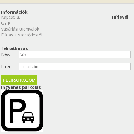
Információk
Kapcsolat
Hírlevél
GYIK
Vásárlási tudnivalók
Elállás a szerződéstől
feliratkozás
Név:
Email:
Ingyenes parkolás