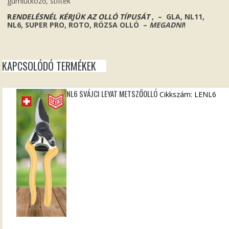
gumiütköző, stiftek
R
ENDELÉSNÉL KÉRJÜK AZ OLLÓ TÍPUSÁT
, – GLA, NL11,
NL6, SUPER PRO, ROTO, RÓZSA OLLÓ –
MEGADNI
!
KAPCSOLÓDÓ TERMÉKEK
NL6 SVÁJCI LEYAT METSZŐOLLÓ
Cikkszám: LENL6