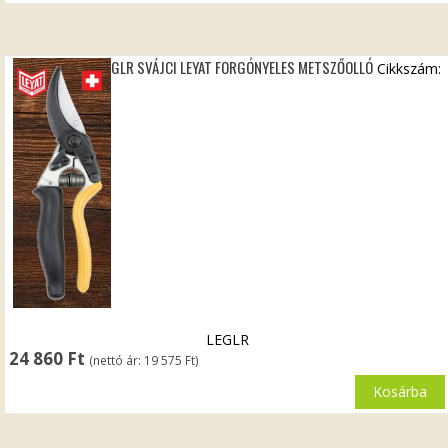
GLR SVÁJCI LEYAT FORGÓNYELES METSZŐOLLÓ
Cikkszám:
LEGLR
24 860
Ft
(nettó ár:
19 575
Ft
)
Kosárba