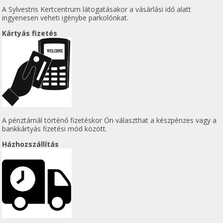
A Sylvestris Kertcentrum látogatásakor a vásárlási idő alatt
ingyenesen veheti igénybe parkolónkat.
Kártyás fizetés
A pénztárnál történő fizetéskor Ön választhat a készpénzes vagy a
bankkártyás fizetési mód között.
Házhozszállítás