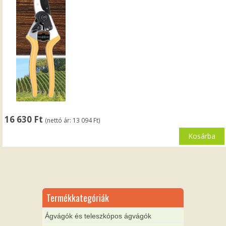
16 630
Ft
(nettó ár:
13 094
Ft
)
Kosárba
Termékkategóriák
Ágvágók és teleszkópos ágvágók