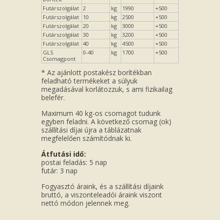
Futárszolgálat
2
kg
1990
+500
Futárszolgálat
10
kg
2500
+500
Futárszolgálat
20
kg
3000
+500
Futárszolgálat
30
kg
3200
+500
Futárszolgálat
40
kg
4500
+500
GLS
0-40
kg
1700
+500
Csomagpont
* Az ajánlott postakész borítékban
feladható termékeket a súlyuk
megadásával korlátozzuk, s ami fizikailag
belefér.
Maximum 40 kg-os csomagot tudunk
egyben feladni. A következő csomag (ok)
szállítási díjai újra a táblázatnak
megfelelően számítódnak ki.
Átfutási idő:
postai feladás: 5 nap
futár: 3 nap
Fogyasztó áraink, és a szállítási díjaink
bruttó, a viszonteleadói áraink viszont
nettó módon jelennek meg.