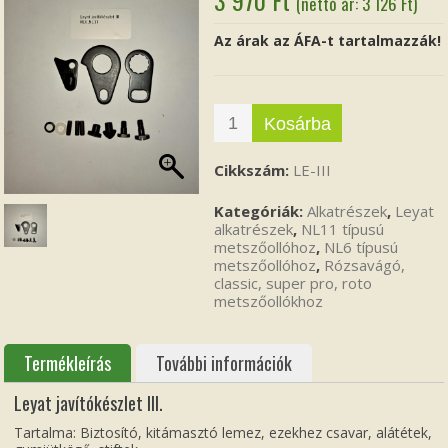
(nettó ár:
3 126
Ft
)
Az árak az ÁFA-t tartalmazzák!
Kosárba
Cikkszám:
LE-III
Kategóriák:
Alkatrészek
,
Leyat
alkatrészek
,
NL11 típusú
metszőollóhoz
,
NL6 típusú
metszőollóhoz
,
Rózsavágó,
classic, super pro, roto
metszőollókhoz
Termékleírás
További információk
Leyat javítókészlet III.
Tartalma: Biztosító, kitámasztó lemez, ezekhez csavar, alátétek,