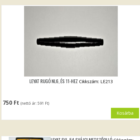
LEYAT RUGÓ NL6, ÉS 11-HEZ
Cikkszám: LE213
750
Ft
(nettó ár:
591
Ft
)
Kosárba
LEYAT FVL-54 SVÁJCI METSZŐOLLÓ