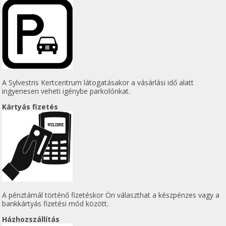
A Sylvestris Kertcentrum látogatásakor a vásárlási idő alatt
ingyenesen veheti igénybe parkolónkat.
Kártyás fizetés
A pénztárnál történő fizetéskor Ön választhat a készpénzes vagy a
bankkártyás fizetési mód között.
Házhozszállítás