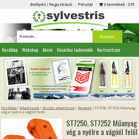
Belépés / Regisztráció
Pénztár
0 termékek
0 Ft
Kezdőlap
Webshop
Akció
Vásárlási tudnivalók
Kertcentrum
Viszonteladóknak
Partnereink
Kapcsolat
Kezdőlap
/
Alkatrészek
/
Stocker alkatrészek
/
Ágvágók
/ ST7250, ST7252 Műanyag
vég a nyélre a vágóél felől
ST7250, ST7252 Műanyag
vég a nyélre a vágóél felől