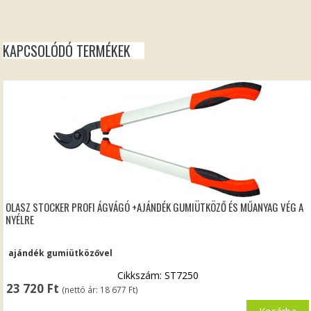
KAPCSOLÓDÓ TERMÉKEK
OLASZ STOCKER PROFI ÁGVÁGÓ +AJÁNDÉK GUMIÜTKÖZŐ ÉS MŰANYAG VÉG A
NYÉLRE
ajándék gumiütközővel
Cikkszám: ST7250
23 720
Ft
(nettó ár:
18 677
Ft
)