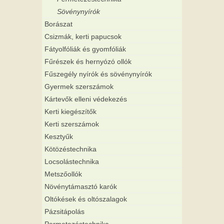
Sövénynyírók
Borászat
Csizmák, kerti papucsok
Fátyolfóliák és gyomfóliák
Fűrészek és hernyózó ollók
Fűszegély nyírók és sövénynyírók
Gyermek szerszámok
Kártevők elleni védekezés
Kerti kiegészítők
Kerti szerszámok
Kesztyűk
Kötözéstechnika
Locsolástechnika
Metszőollók
Növénytámasztó karók
Oltókések és oltószalagok
Pázsitápolás
Permetezéstechnika