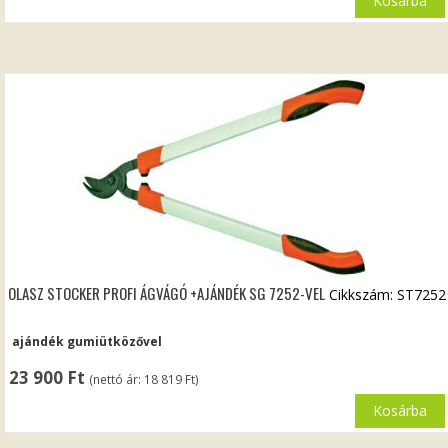
Kosárba
OLASZ STOCKER PROFI ÁGVÁGÓ +AJÁNDÉK SG 7252-VEL
Cikkszám: ST7252
ajándék gumiütközővel
23 900
Ft
(nettó ár:
18 819
Ft
)
Kosárba