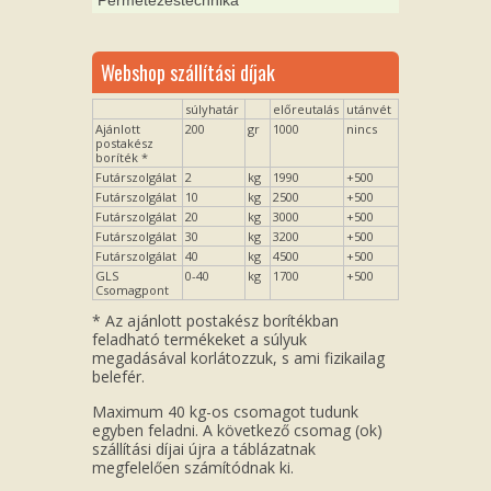
Webshop szállítási díjak
súlyhatár
előreutalás
utánvét
Ajánlott
200
gr
1000
nincs
postakész
boríték *
Futárszolgálat
2
kg
1990
+500
Futárszolgálat
10
kg
2500
+500
Futárszolgálat
20
kg
3000
+500
Futárszolgálat
30
kg
3200
+500
Futárszolgálat
40
kg
4500
+500
GLS
0-40
kg
1700
+500
Csomagpont
* Az ajánlott postakész borítékban
feladható termékeket a súlyuk
megadásával korlátozzuk, s ami fizikailag
belefér.
Maximum 40 kg-os csomagot tudunk
egyben feladni. A következő csomag (ok)
szállítási díjai újra a táblázatnak
megfelelően számítódnak ki.