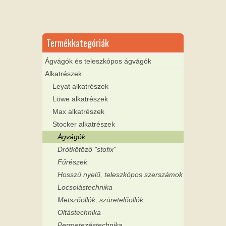
Termékkategóriák
Ágvágók és teleszkópos ágvágók
Alkatrészek
Leyat alkatrészek
Löwe alkatrészek
Max alkatrészek
Stocker alkatrészek
Ágvágók
Drótkötöző "stofix"
Fűrészek
Hosszú nyelű, teleszkópos szerszámok
Locsolástechnika
Metszőollók, szüretelőollók
Oltástechnika
Permetezéstechnika