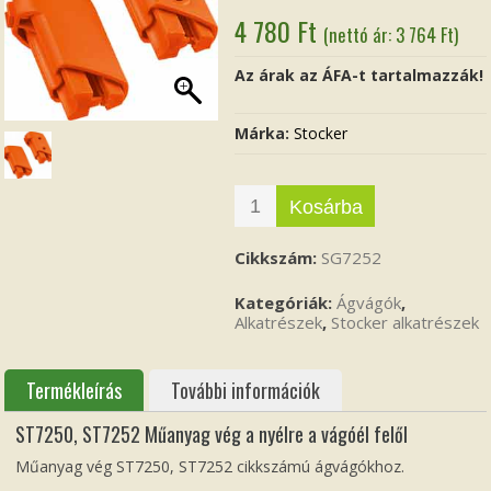
4 780
Ft
(nettó ár:
3 764
Ft
)
Az árak az ÁFA-t tartalmazzák!
Márka:
Stocker
Kosárba
Cikkszám:
SG7252
Kategóriák:
Ágvágók
,
Alkatrészek
,
Stocker alkatrészek
Termékleírás
További információk
ST7250, ST7252 Műanyag vég a nyélre a vágóél felől
Műanyag vég ST7250, ST7252 cikkszámú ágvágókhoz.