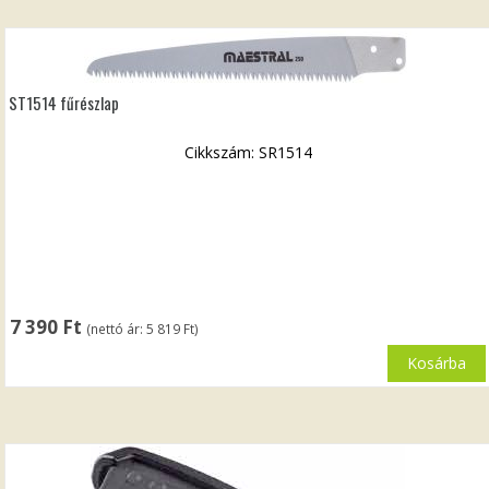
ST1514 fűrészlap
Cikkszám: SR1514
7 390
Ft
(nettó ár:
5 819
Ft
)
Kosárba