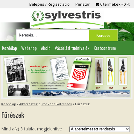
Belépés / Regisztráció
Pénztár
0 termékek
0 Ft
Kezdőlap
Webshop
Akció
Vásárlási tudnivalók
Kertcentrum
Viszonteladóknak
Partnereink
Kapcsolat
Kezdőlap
/
Alkatrészek
/
Stocker alkatrészek
/ Fűrészek
Fűrészek
Mind a(z) 3 találat megjelenítve