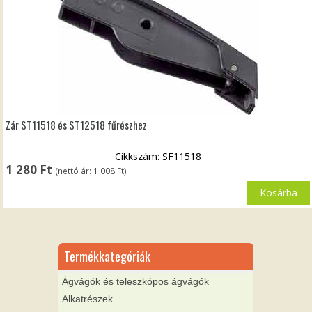
Zár ST11518 és ST12518 fűrészhez
Cikkszám: SF11518
1 280
Ft
(nettó ár:
1 008
Ft
)
Kosárba
Termékkategóriák
Ágvágók és teleszkópos ágvágók
Alkatrészek