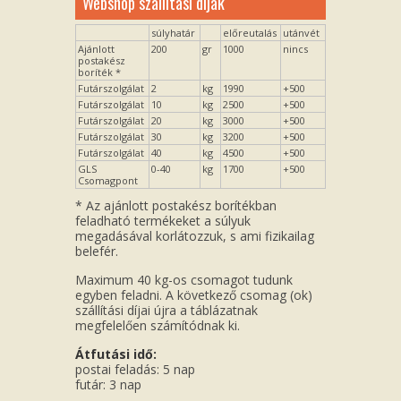
Webshop szállítási díjak
súlyhatár
előreutalás
utánvét
Ajánlott
200
gr
1000
nincs
postakész
boríték *
Futárszolgálat
2
kg
1990
+500
Futárszolgálat
10
kg
2500
+500
Futárszolgálat
20
kg
3000
+500
Futárszolgálat
30
kg
3200
+500
Futárszolgálat
40
kg
4500
+500
GLS
0-40
kg
1700
+500
Csomagpont
* Az ajánlott postakész borítékban
feladható termékeket a súlyuk
megadásával korlátozzuk, s ami fizikailag
belefér.
Maximum 40 kg-os csomagot tudunk
egyben feladni. A következő csomag (ok)
szállítási díjai újra a táblázatnak
megfelelően számítódnak ki.
Átfutási idő:
postai feladás: 5 nap
futár: 3 nap