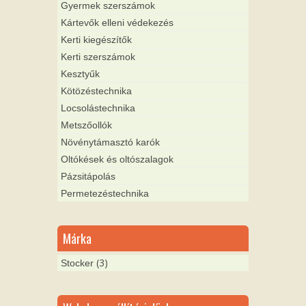
Gyermek szerszámok
Kártevők elleni védekezés
Kerti kiegészítők
Kerti szerszámok
Kesztyűk
Kötözéstechnika
Locsolástechnika
Metszőollók
Növénytámasztó karók
Oltókések és oltószalagok
Pázsitápolás
Permetezéstechnika
Márka
(3)
Stocker