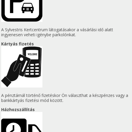
A Sylvestris Kertcentrum látogatásakor a vásárlási idő alatt
ingyenesen veheti igénybe parkolónkat.
Kártyás fizetés
A pénztárnál történő fizetéskor Ön választhat a készpénzes vagy a
bankkártyás fizetési mód között.
Házhozszállítás