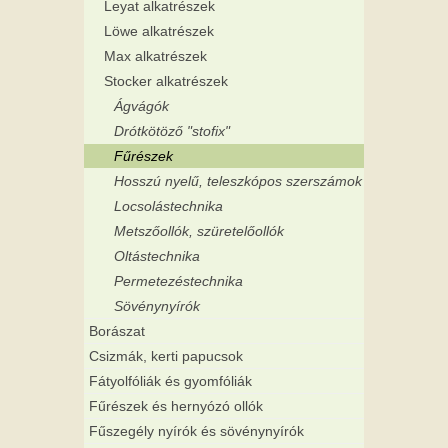
Leyat alkatrészek
Löwe alkatrészek
Max alkatrészek
Stocker alkatrészek
Ágvágók
Drótkötöző "stofix"
Fűrészek
Hosszú nyelű, teleszkópos szerszámok
Locsolástechnika
Metszőollók, szüretelőollók
Oltástechnika
Permetezéstechnika
Sövénynyírók
Borászat
Csizmák, kerti papucsok
Fátyolfóliák és gyomfóliák
Fűrészek és hernyózó ollók
Fűszegély nyírók és sövénynyírók