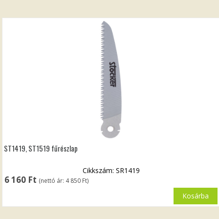
ST1419, ST1519 fűrészlap
Cikkszám: SR1419
6 160
Ft
(nettó ár:
4 850
Ft
)
Kosárba