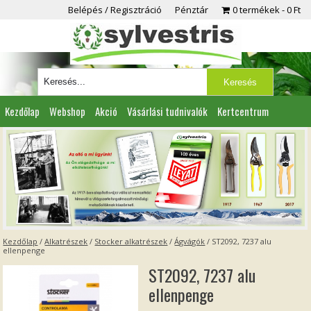
Belépés / Regisztráció
Pénztár
0 termékek
0 Ft
Kezdőlap
Webshop
Akció
Vásárlási tudnivalók
Kertcentrum
Viszonteladóknak
Partnereink
Kapcsolat
Kezdőlap
/
Alkatrészek
/
Stocker alkatrészek
/
Ágvágók
/ ST2092, 7237 alu
ellenpenge
ST2092, 7237 alu
ellenpenge