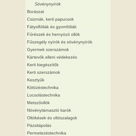
Sövénynyírók
Borászat
Csizmák, kerti papucsok
Fátyolfóliák és gyomfóliák
Fűrészek és hernyózó ollók
Fűszegély nyírók és sövénynyírók
Gyermek szerszámok
Kártevők elleni védekezés
Kerti kiegészítők
Kerti szerszámok
Kesztyűk
Kötözéstechnika
Locsolástechnika
Metszőollók
Növénytámasztó karók
Oltókések és oltószalagok
Pázsitápolás
Permetezéstechnika