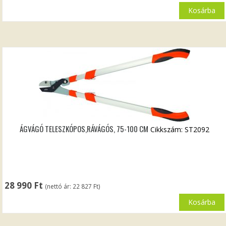
Kosárba
ÁGVÁGÓ TELESZKÓPOS,RÁVÁGÓS, 75-100 CM
Cikkszám: ST2092
28 990
Ft
(nettó ár:
22 827
Ft
)
Kosárba