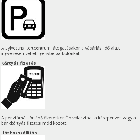
A Sylvestris Kertcentrum látogatásakor a vásárlási idő alatt
ingyenesen veheti igénybe parkolónkat.
Kártyás fizetés
A pénztárnál történő fizetéskor Ön választhat a készpénzes vagy a
bankkártyás fizetési mód között.
Házhozszállítás