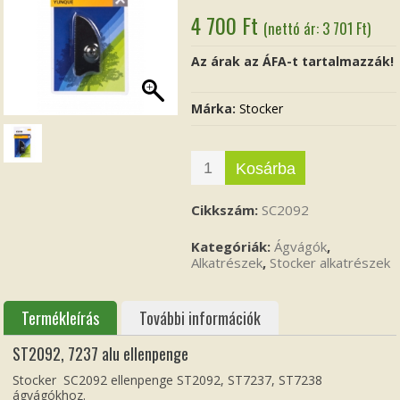
4 700
Ft
(nettó ár:
3 701
Ft
)
Az árak az ÁFA-t tartalmazzák!
Márka:
Stocker
Kosárba
Cikkszám:
SC2092
Kategóriák:
Ágvágók
,
Alkatrészek
,
Stocker alkatrészek
Termékleírás
További információk
ST2092, 7237 alu ellenpenge
Stocker SC2092 ellenpenge ST2092, ST7237, ST7238
ágvágókhoz.