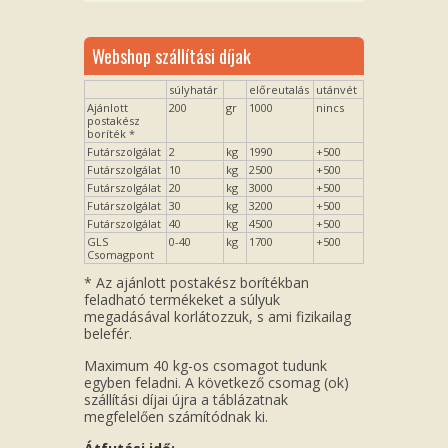
Webshop szállítási díjak
súlyhatár
előreutalás
utánvét
Ajánlott
200
gr
1000
nincs
postakész
boríték *
Futárszolgálat
2
kg
1990
+500
Futárszolgálat
10
kg
2500
+500
Futárszolgálat
20
kg
3000
+500
Futárszolgálat
30
kg
3200
+500
Futárszolgálat
40
kg
4500
+500
GLS
0-40
kg
1700
+500
Csomagpont
* Az ajánlott postakész borítékban
feladható termékeket a súlyuk
megadásával korlátozzuk, s ami fizikailag
belefér.
Maximum 40 kg-os csomagot tudunk
egyben feladni. A következő csomag (ok)
szállítási díjai újra a táblázatnak
megfelelően számítódnak ki.