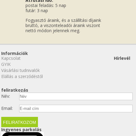
Átfutási idő:
postai feladás: 5 nap
futár: 3 nap
Fogyasztó áraink, és a szállítási díjaink
bruttó, a viszonteleadói áraink viszont
nettó módon jelennek meg.
Információk
Kapcsolat
Hírlevél
GYIK
Vásárlási tudnivalók
Elállás a szerződéstől
feliratkozás
Név:
Email:
Ingyenes parkolás