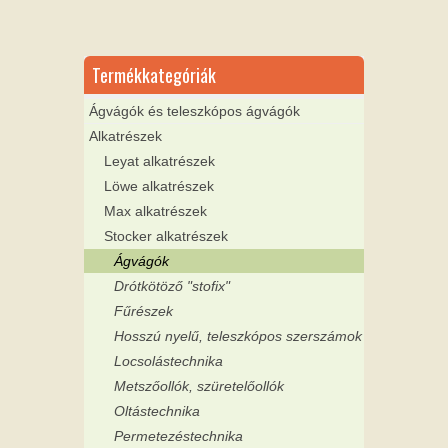
Termékkategóriák
Ágvágók és teleszkópos ágvágók
Alkatrészek
Leyat alkatrészek
Löwe alkatrészek
Max alkatrészek
Stocker alkatrészek
Ágvágók
Drótkötöző "stofix"
Fűrészek
Hosszú nyelű, teleszkópos szerszámok
Locsolástechnika
Metszőollók, szüretelőollók
Oltástechnika
Permetezéstechnika