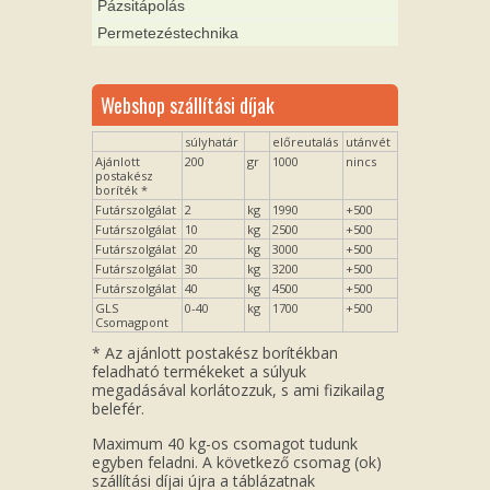
Pázsitápolás
Permetezéstechnika
Webshop szállítási díjak
súlyhatár
előreutalás
utánvét
Ajánlott
200
gr
1000
nincs
postakész
boríték *
Futárszolgálat
2
kg
1990
+500
Futárszolgálat
10
kg
2500
+500
Futárszolgálat
20
kg
3000
+500
Futárszolgálat
30
kg
3200
+500
Futárszolgálat
40
kg
4500
+500
GLS
0-40
kg
1700
+500
Csomagpont
* Az ajánlott postakész borítékban
feladható termékeket a súlyuk
megadásával korlátozzuk, s ami fizikailag
belefér.
Maximum 40 kg-os csomagot tudunk
egyben feladni. A következő csomag (ok)
szállítási díjai újra a táblázatnak