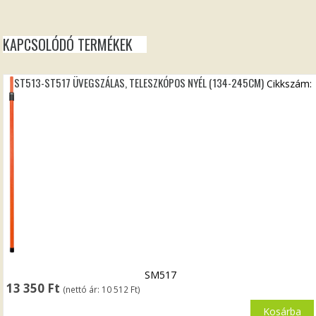
KAPCSOLÓDÓ TERMÉKEK
ST513-ST517 ÜVEGSZÁLAS, TELESZKÓPOS NYÉL (134-245CM)
Cikkszám:
SM517
13 350
Ft
(nettó ár:
10 512
Ft
)
Kosárba