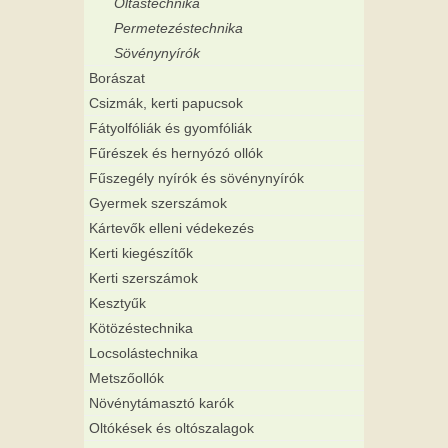
Oltástechnika
Permetezéstechnika
Sövénynyírók
Borászat
Csizmák, kerti papucsok
Fátyolfóliák és gyomfóliák
Fűrészek és hernyózó ollók
Fűszegély nyírók és sövénynyírók
Gyermek szerszámok
Kártevők elleni védekezés
Kerti kiegészítők
Kerti szerszámok
Kesztyűk
Kötözéstechnika
Locsolástechnika
Metszőollók
Növénytámasztó karók
Oltókések és oltószalagok