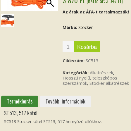
(nettó ár:
3 047
Ft
)
Az árak az ÁFA-t tartalmazzák!
Márka:
Stocker
Kosárba
Cikkszám:
SC513
Kategóriák:
Alkatrészek
,
Hosszú nyelű, teleszkópos
szerszámok
,
Stocker alkatrészek
Termékleírás
További információk
ST513, 517 kötél
SC513 Stocker kötél ST513, 517 hernyózó ollókhoz.