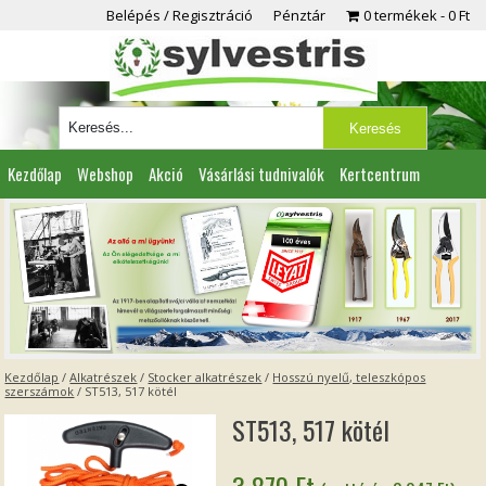
Belépés / Regisztráció
Pénztár
0 termékek
0 Ft
Kezdőlap
Webshop
Akció
Vásárlási tudnivalók
Kertcentrum
Viszonteladóknak
Partnereink
Kapcsolat
Kezdőlap
/
Alkatrészek
/
Stocker alkatrészek
/
Hosszú nyelű, teleszkópos
szerszámok
/ ST513, 517 kötél
ST513, 517 kötél
3 870
Ft