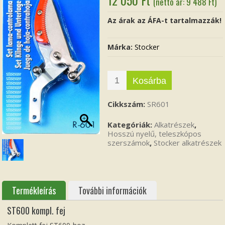
(nettó ár:
9 488
Ft
)
Az árak az ÁFA-t tartalmazzák!
Márka:
Stocker
Kosárba
Cikkszám:
SR601
Kategóriák:
Alkatrészek
,
Hosszú nyelű, teleszkópos
szerszámok
,
Stocker alkatrészek
Termékleírás
További információk
ST600 kompl. fej