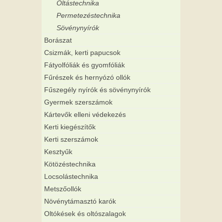
Oltástechnika
Permetezéstechnika
Sövénynyírók
Borászat
Csizmák, kerti papucsok
Fátyolfóliák és gyomfóliák
Fűrészek és hernyózó ollók
Fűszegély nyírók és sövénynyírók
Gyermek szerszámok
Kártevők elleni védekezés
Kerti kiegészítők
Kerti szerszámok
Kesztyűk
Kötözéstechnika
Locsolástechnika
Metszőollók
Növénytámasztó karók
Oltókések és oltószalagok