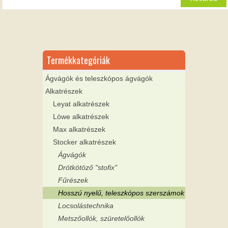
19
15
500 Ft.
600 Ft.
Termékkategóriák
Ágvágók és teleszkópos ágvágók
Alkatrészek
Leyat alkatrészek
Löwe alkatrészek
Max alkatrészek
Stocker alkatrészek
Ágvágók
Drótkötöző "stofix"
Fűrészek
Hosszú nyelű, teleszkópos szerszámok
Locsolástechnika
Metszőollók, szüretelőollók