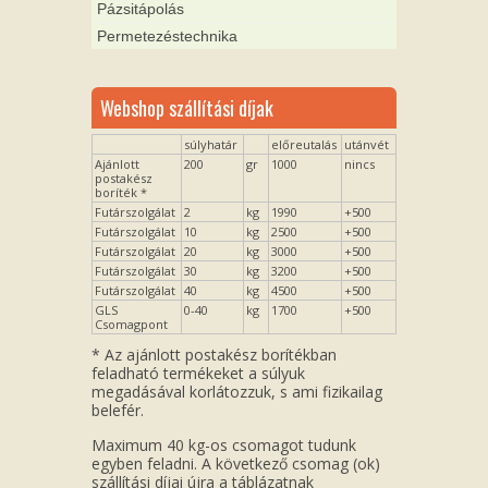
Pázsitápolás
Permetezéstechnika
Webshop szállítási díjak
súlyhatár
előreutalás
utánvét
Ajánlott
200
gr
1000
nincs
postakész
boríték *
Futárszolgálat
2
kg
1990
+500
Futárszolgálat
10
kg
2500
+500
Futárszolgálat
20
kg
3000
+500
Futárszolgálat
30
kg
3200
+500
Futárszolgálat
40
kg
4500
+500
GLS
0-40
kg
1700
+500
Csomagpont
* Az ajánlott postakész borítékban
feladható termékeket a súlyuk
megadásával korlátozzuk, s ami fizikailag
belefér.
Maximum 40 kg-os csomagot tudunk
egyben feladni. A következő csomag (ok)
szállítási díjai újra a táblázatnak