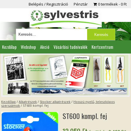
Belépés / Regisztráció
Pénztár
0 termékek
0 Ft
Kezdőlap
Webshop
Akció
Vásárlási tudnivalók
Kertcentrum
Viszonteladóknak
Partnereink
Kapcsolat
Kezdőlap
/
Alkatrészek
/
Stocker alkatrészek
/
Hosszú nyelű, teleszkópos
szerszámok
/ ST600 kompl. fej
ST600 kompl. fej
12 050
Ft