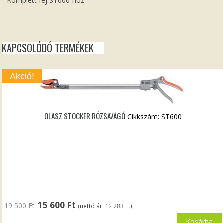
Komplett fej ST600-hoz
KAPCSOLÓDÓ TERMÉKEK
Akció!
OLASZ STOCKER RÓZSAVÁGÓ
Cikkszám: ST600
Original
Current
15 600
Ft
19 500
Ft
(nettó ár:
12 283
Ft
)
price
price
was:
is:
Kosárba