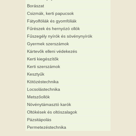
Borászat
Csizmák, kerti papucsok
Fátyolfóliák és gyomfóliák
Fűrészek és hernyózó ollók
Fűszegély nyírók és sövénynyírók
Gyermek szerszámok
Kártevők elleni védekezés
Kerti kiegészítők
Kerti szerszámok
Kesztyűk
Kötözéstechnika
Locsolástechnika
Metszőollók
Növénytámasztó karók
Oltókések és oltószalagok
Pázsitápolás
Permetezéstechnika