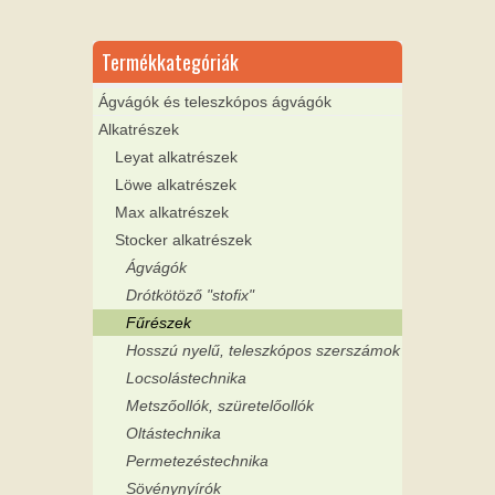
Termékkategóriák
Ágvágók és teleszkópos ágvágók
Alkatrészek
Leyat alkatrészek
Löwe alkatrészek
Max alkatrészek
Stocker alkatrészek
Ágvágók
Drótkötöző "stofix"
Fűrészek
Hosszú nyelű, teleszkópos szerszámok
Locsolástechnika
Metszőollók, szüretelőollók
Oltástechnika
Permetezéstechnika
Sövénynyírók