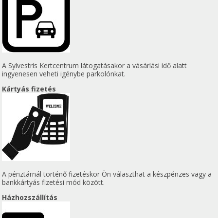
A Sylvestris Kertcentrum látogatásakor a vásárlási idő alatt
ingyenesen veheti igénybe parkolónkat.
Kártyás fizetés
A pénztárnál történő fizetéskor Ön választhat a készpénzes vagy a
bankkártyás fizetési mód között.
Házhozszállítás