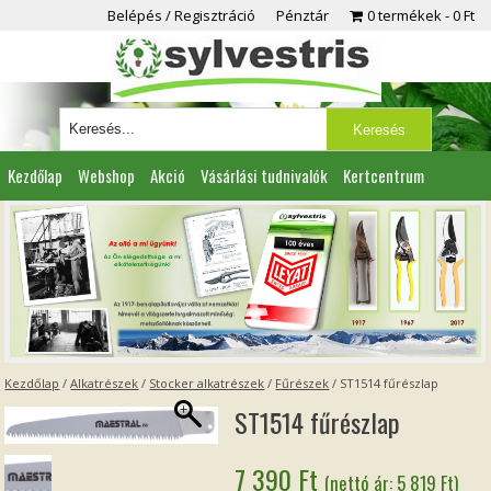
Belépés / Regisztráció
Pénztár
0 termékek
0 Ft
Kezdőlap
Webshop
Akció
Vásárlási tudnivalók
Kertcentrum
Viszonteladóknak
Partnereink
Kapcsolat
Kezdőlap
/
Alkatrészek
/
Stocker alkatrészek
/
Fűrészek
/ ST1514 fűrészlap
ST1514 fűrészlap
7 390
Ft
(nettó ár:
5 819
Ft
)