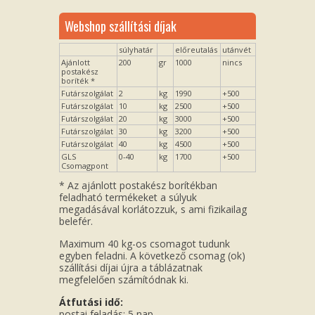
Webshop szállítási díjak
súlyhatár
előreutalás
utánvét
Ajánlott
200
gr
1000
nincs
postakész
boríték *
Futárszolgálat
2
kg
1990
+500
Futárszolgálat
10
kg
2500
+500
Futárszolgálat
20
kg
3000
+500
Futárszolgálat
30
kg
3200
+500
Futárszolgálat
40
kg
4500
+500
GLS
0-40
kg
1700
+500
Csomagpont
* Az ajánlott postakész borítékban
feladható termékeket a súlyuk
megadásával korlátozzuk, s ami fizikailag
belefér.
Maximum 40 kg-os csomagot tudunk
egyben feladni. A következő csomag (ok)
szállítási díjai újra a táblázatnak
megfelelően számítódnak ki.
Átfutási idő:
postai feladás: 5 nap