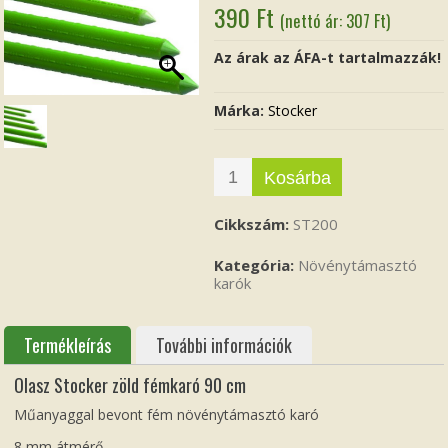
390
Ft
(nettó ár:
307
Ft
)
Az árak az ÁFA-t tartalmazzák!
Márka:
Stocker
Kosárba
Cikkszám:
ST200
Kategória:
Növénytámasztó
karók
Termékleírás
További információk
Olasz Stocker zöld fémkaró 90 cm
Műanyaggal bevont fém növénytámasztó karó
8 mm átmérő