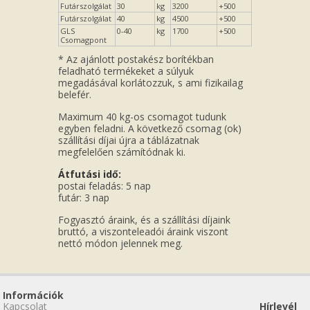
Futárszolgálat
30
kg
3200
+500
Futárszolgálat
40
kg
4500
+500
GLS
0-40
kg
1700
+500
Csomagpont
* Az ajánlott postakész borítékban
feladható termékeket a súlyuk
megadásával korlátozzuk, s ami fizikailag
belefér.
Maximum 40 kg-os csomagot tudunk
egyben feladni. A következő csomag (ok)
szállítási díjai újra a táblázatnak
megfelelően számítódnak ki.
Átfutási idő:
postai feladás: 5 nap
futár: 3 nap
Fogyasztó áraink, és a szállítási díjaink
bruttó, a viszonteleadói áraink viszont
nettó módon jelennek meg.
Információk
Kapcsolat
Hírlevél