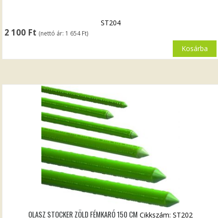
ST204
2 100
Ft
(nettó ár:
1 654
Ft
)
Kosárba
OLASZ STOCKER ZÖLD FÉMKARÓ 150 CM
Cikkszám: ST202