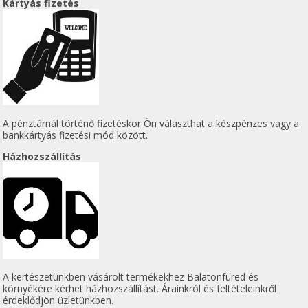
Kártyás fizetés
A pénztárnál történő fizetéskor Ön választhat a készpénzes vagy a
bankkártyás fizetési mód között.
Házhozszállítás
A kertészetünkben vásárolt termékekhez Balatonfüred és
környékére kérhet házhozszállítást. Árainkról és feltételeinkről
érdeklődjön üzletünkben.