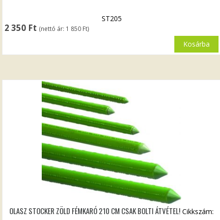
ST205
2 350
Ft
(nettó ár:
1 850
Ft
)
Kosárba
OLASZ STOCKER ZÖLD FÉMKARÓ 210 CM CSAK BOLTI ÁTVÉTEL!
Cikkszám: