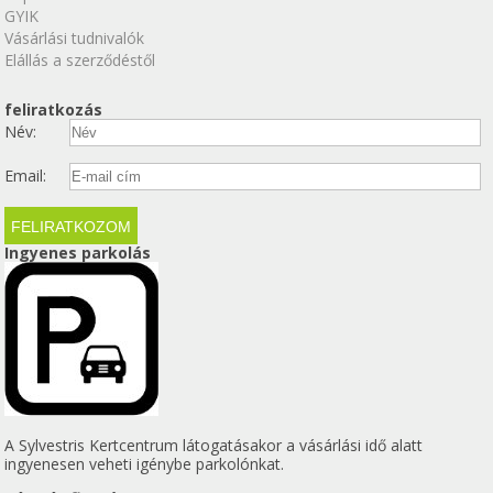
GYIK
Vásárlási tudnivalók
Elállás a szerződéstől
feliratkozás
Név:
Email:
Ingyenes parkolás
A Sylvestris Kertcentrum látogatásakor a vásárlási idő alatt
ingyenesen veheti igénybe parkolónkat.