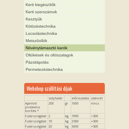
Kerti kiegészítők
Kerti szerszámok
Kesztyűk
Kötözéstechnika
Locsolástechnika
Metszőollók
Növénytámasztó karók
Oltókések és oltószalagok
Pázsitápolás
Permetezéstechnika
Webshop szállítási díjak
súlyhatár
előreutalás
utánvét
Ajánlott
200
gr
1000
nincs
postakész
boríték *
Futárszolgálat
2
kg
1990
+500
Futárszolgálat
10
kg
2500
+500
Futárszolgálat
20
kg
3000
+500