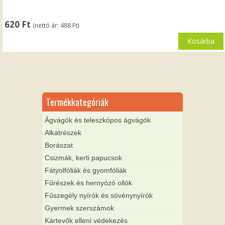
620
Ft
(nettó ár:
488
Ft
)
Kosárba
Termékkategóriák
Ágvágók és teleszkópos ágvágók
Alkatrészek
Borászat
Csizmák, kerti papucsok
Fátyolfóliák és gyomfóliák
Fűrészek és hernyózó ollók
Fűszegély nyírók és sövénynyírók
Gyermek szerszámok
Kártevők elleni védekezés