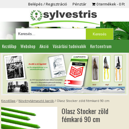
Belépés / Regisztráció
Pénztár
0 termékek
0 Ft
Kezdőlap
Webshop
Akció
Vásárlási tudnivalók
Kertcentrum
Viszonteladóknak
Partnereink
Kapcsolat
Kezdőlap
/
Növénytámasztó karók
/ Olasz Stocker zöld fémkaró 90 cm
Olasz Stocker zöld
fémkaró 90 cm