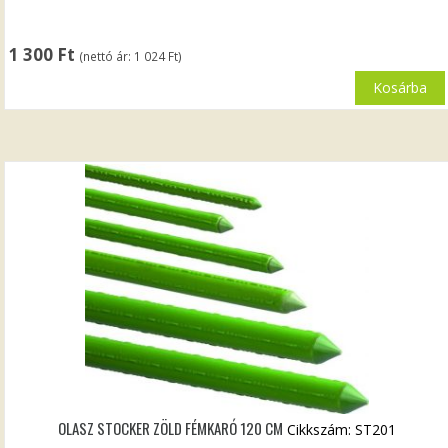
1 300
Ft
(nettó ár:
1 024
Ft
)
Kosárba
OLASZ STOCKER ZÖLD FÉMKARÓ 120 CM
Cikkszám: ST201