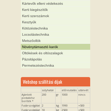
Kártevők elleni védekezés
Kerti kiegészítők
Kerti szerszámok
Kesztyűk
Kötözéstechnika
Locsolástechnika
Metszőollók
Növénytámasztó karók
Oltókések és oltószalagok
Pázsitápolás
Permetezéstechnika
Webshop szállítási díjak
súlyhatár
előreutalás
utánvét
Ajánlott
200
gr
1000
nincs
postakész
boríték *
Futárszolgálat
2
kg
1990
+500
Futárszolgálat
10
kg
2500
+500