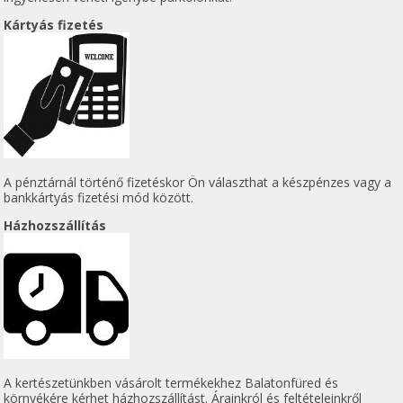
Kártyás fizetés
A pénztárnál történő fizetéskor Ön választhat a készpénzes vagy a
bankkártyás fizetési mód között.
Házhozszállítás
A kertészetünkben vásárolt termékekhez Balatonfüred és
környékére kérhet házhozszállítást. Árainkról és feltételeinkről