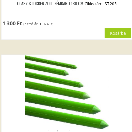
OLASZ STOCKER ZÖLD FÉMKARÓ 180 CM
Cikkszám: ST203
1 300
Ft
(nettó ár:
1 024
Ft
)
Kosárba