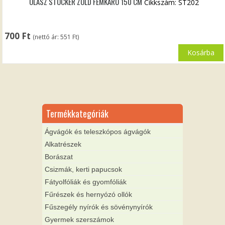
OLASZ STOCKER ZÖLD FÉMKARÓ 150 CM
Cikkszám: ST202
700
Ft
(nettó ár:
551
Ft
)
Kosárba
Termékkategóriák
Ágvágók és teleszkópos ágvágók
Alkatrészek
Borászat
Csizmák, kerti papucsok
Fátyolfóliák és gyomfóliák
Fűrészek és hernyózó ollók
Fűszegély nyírók és sövénynyírók
Gyermek szerszámok