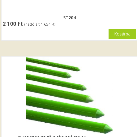
ST204
2 100
Ft
(nettó ár:
1 654
Ft
)
Kosárba