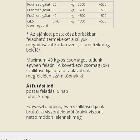
Futárszolgálat
20
kg
3000
+500
Futárszolgálat
30
kg
3200
+500
Futárszolgálat
40
kg
4500
+500
GLS
0-40
kg
1700
+500
Csomagpont
* Az ajánlott postakész borítékban
feladható termékeket a súlyuk
megadásával korlátozzuk, s ami fizikailag
belefér.
Maximum 40 kg-os csomagot tudunk
egyben feladni. A következő csomag (ok)
szállítási díjai újra a táblázatnak
megfelelően számítódnak ki.
Átfutási idő:
postai feladás: 5 nap
futár: 3 nap
Fogyasztó áraink, és a szállítási díjaink
bruttó, a viszonteleadói áraink viszont
nettó módon jelennek meg.