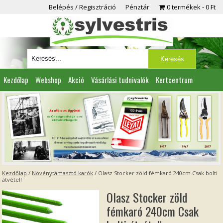
Belépés / Regisztráció
Pénztár
0 termékek
0 Ft
Kezdőlap
Webshop
Akció
Vásárlási tudnivalók
Kertcentrum
Viszonteladóknak
Partnereink
Kapcsolat
Kezdőlap
/
Növénytámasztó karók
/ Olasz Stocker zöld fémkaró 240cm Csak bolti
átvétel!
Olasz Stocker zöld
fémkaró 240cm Csak