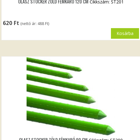
OLASZ STOCKER ZÖLD FÉMKARÓ 120 CM
Cikkszám: ST201
620
Ft
(nettó ár:
488
Ft
)
Kosárba
OLASZ STOCKER ZÖLD FÉMKARÓ 90 CM