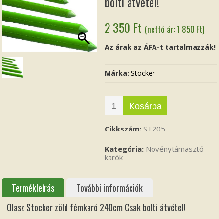
bolti átvétel!
2 350
Ft
(nettó ár:
1 850
Ft
)
Az árak az ÁFA-t tartalmazzák!
Márka:
Stocker
Kosárba
Cikkszám:
ST205
Kategória:
Növénytámasztó
karók
Termékleírás
További információk
Olasz Stocker zöld fémkaró 240cm Csak bolti átvétel!