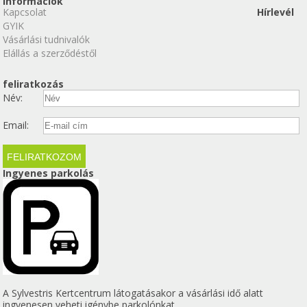
Információk
Kapcsolat
Hírlevél
GYIK
Vásárlási tudnivalók
Elállás a szerződéstől
feliratkozás
Név:
Email:
Ingyenes parkolás
A Sylvestris Kertcentrum látogatásakor a vásárlási idő alatt
ingyenesen veheti igénybe parkolónkat.