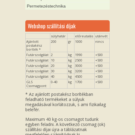
Permetezéstechnika
Webshop szállítási díjak
súlyhatár
előreutalás
utánvét
Ajánlott
200
gr
1000
nincs
postakész
boríték *
Futárszolgálat
2
kg
1990
+500
Futárszolgálat
10
kg
2500
+500
Futárszolgálat
20
kg
3000
+500
Futárszolgálat
30
kg
3200
+500
Futárszolgálat
40
kg
4500
+500
GLS
0-40
kg
1700
+500
Csomagpont
* Az ajánlott postakész borítékban
feladható termékeket a súlyuk
megadásával korlátozzuk, s ami fizikailag
belefér.
Maximum 40 kg-os csomagot tudunk
egyben feladni. A következő csomag (ok)
szállítási díjai újra a táblázatnak
megfelelően számítódnak ki.