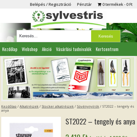
Belépés / Regisztráció
Pénztár
0 termékek
0 Ft
Kezdőlap
Webshop
Akció
Vásárlási tudnivalók
Kertcentrum
Viszonteladóknak
Partnereink
Kapcsolat
Kezdőlap
/
Alkatrészek
/
Stocker alkatrészek
/
Sövénynyírók
/ ST2022 – tengely és
anya
ST2022 – tengely és anya
2 410
Ft