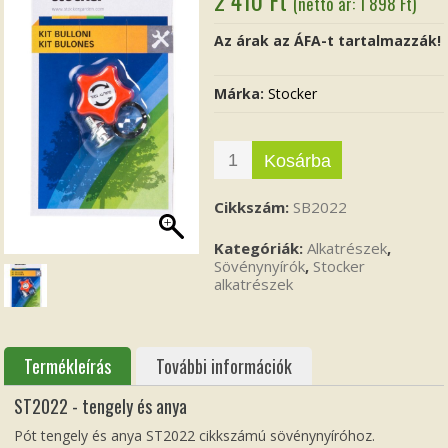
(nettó ár:
1 898
Ft
)
Az árak az ÁFA-t tartalmazzák!
Márka:
Stocker
Kosárba
Cikkszám:
SB2022
Kategóriák:
Alkatrészek
,
Sövénynyírók
,
Stocker
alkatrészek
Termékleírás
További információk
ST2022 - tengely és anya
Pót tengely és anya ST2022 cikkszámú sövénynyíróhoz.