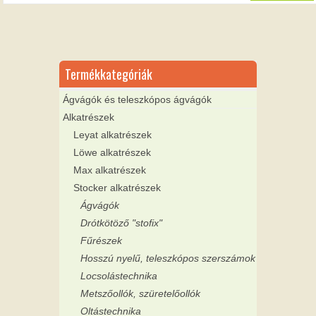
Termékkategóriák
Ágvágók és teleszkópos ágvágók
Alkatrészek
Leyat alkatrészek
Löwe alkatrészek
Max alkatrészek
Stocker alkatrészek
Ágvágók
Drótkötöző "stofix"
Fűrészek
Hosszú nyelű, teleszkópos szerszámok
Locsolástechnika
Metszőollók, szüretelőollók
Oltástechnika