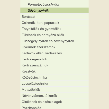
Permetezéstechnika
Sövénynyírók
Borászat
Csizmák, kerti papucsok
Fátyolfóliák és gyomfóliák
Fűrészek és hernyózó ollók
Fűszegély nyírók és sövénynyírók
Gyermek szerszámok
Kártevők elleni védekezés
Kerti kiegészítők
Kerti szerszámok
Kesztyűk
Kötözéstechnika
Locsolástechnika
Metszőollók
Növénytámasztó karók
Oltókések és oltószalagok
Pázsitápolás