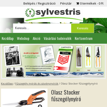
Belépés / Regisztráció
Pénztár
0 termékek
0 Ft
Kezdőlap
Webshop
Akció
Vásárlási tudnivalók
Kertcentrum
Viszonteladóknak
Partnereink
Kapcsolat
Kezdőlap
/
Fűszegély nyírók és sövénynyírók
/ Olasz Stocker fűszegélynyíró
Olasz Stocker
fűszegélynyíró