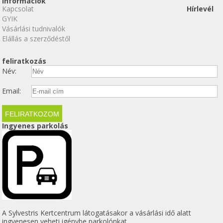
Információk
Kapcsolat
Hírlevél
GYIK
Vásárlási tudnivalók
Elállás a szerződéstől
feliratkozás
Név:
Email:
Ingyenes parkolás
A Sylvestris Kertcentrum látogatásakor a vásárlási idő alatt
ingyenesen veheti igénybe parkolónkat.