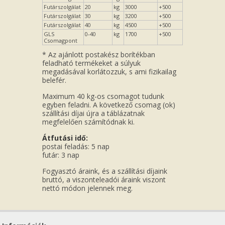
Futárszolgálat
20
kg
3000
+500
Futárszolgálat
30
kg
3200
+500
Futárszolgálat
40
kg
4500
+500
GLS
0-40
kg
1700
+500
Csomagpont
* Az ajánlott postakész borítékban
feladható termékeket a súlyuk
megadásával korlátozzuk, s ami fizikailag
belefér.
Maximum 40 kg-os csomagot tudunk
egyben feladni. A következő csomag (ok)
szállítási díjai újra a táblázatnak
megfelelően számítódnak ki.
Átfutási idő:
postai feladás: 5 nap
futár: 3 nap
Fogyasztó áraink, és a szállítási díjaink
bruttó, a viszonteleadói áraink viszont
nettó módon jelennek meg.