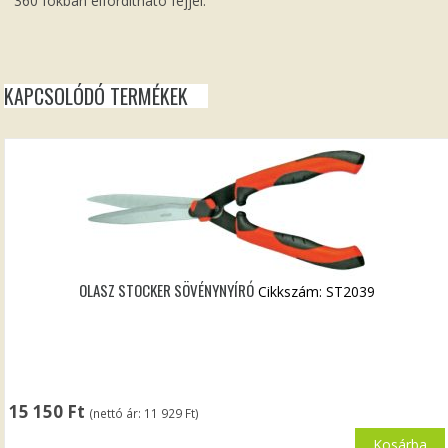
360 fokban elfordítható fejjel.
KAPCSOLÓDÓ TERMÉKEK
OLASZ STOCKER SÖVÉNYNYÍRÓ
Cikkszám: ST2039
15 150
Ft
(nettó ár:
11 929
Ft
)
Kosárba