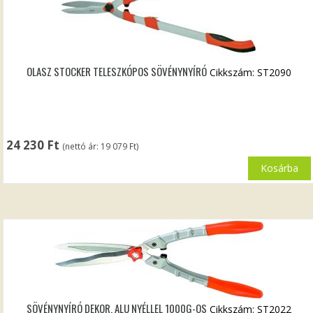
OLASZ STOCKER TELESZKÓPOS SÖVÉNYNYÍRÓ
Cikkszám: ST2090
24 230
Ft
(nettó ár:
19 079
Ft
)
Kosárba
SÖVÉNYNYÍRÓ DEKOR, ALU NYÉLLEL 1000G-OS
Cikkszám: ST2022