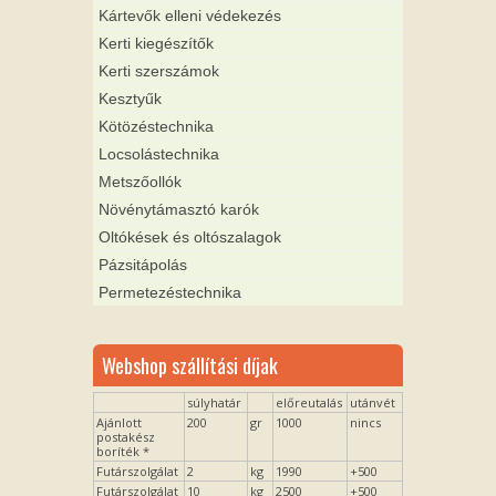
Kártevők elleni védekezés
Kerti kiegészítők
Kerti szerszámok
Kesztyűk
Kötözéstechnika
Locsolástechnika
Metszőollók
Növénytámasztó karók
Oltókések és oltószalagok
Pázsitápolás
Permetezéstechnika
Webshop szállítási díjak
súlyhatár
előreutalás
utánvét
Ajánlott
200
gr
1000
nincs
postakész
boríték *
Futárszolgálat
2
kg
1990
+500
Futárszolgálat
10
kg
2500
+500