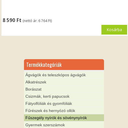
8 590
Ft
(nettó ár:
6 764
Ft
)
Kosárba
Termékkategóriák
Ágvágók és teleszkópos ágvágók
Alkatrészek
Borászat
Csizmák, kerti papucsok
Fátyolfóliák és gyomfóliák
Fűrészek és hernyózó ollók
Fűszegély nyírók és sövénynyírók
Gyermek szerszámok