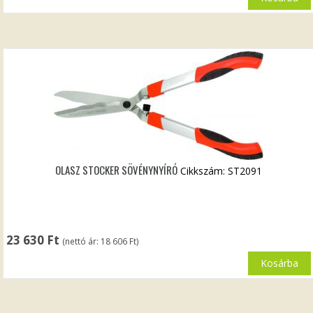
OLASZ STOCKER SÖVÉNYNYÍRÓ
Cikkszám: ST2091
23 630
Ft
(nettó ár:
18 606
Ft
)
Kosárba