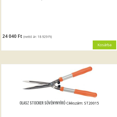
24 040
Ft
(nettó ár:
18 929
Ft
)
Kosárba
OLASZ STOCKER SÖVÉNYNYÍRÓ
Cikkszám: ST20015