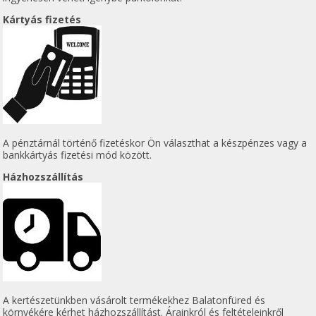
Kártyás fizetés
A pénztárnál történő fizetéskor Ön választhat a készpénzes vagy a
bankkártyás fizetési mód között.
Házhozszállítás
A kertészetünkben vásárolt termékekhez Balatonfüred és
környékére kérhet házhozszállítást. Árainkról és feltételeinkről