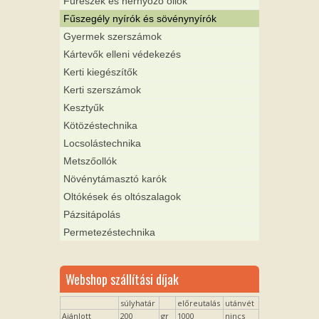
Fűrészek és hernyózó ollók
Fűszegély nyírók és sövénynyírók
Gyermek szerszámok
Kártevők elleni védekezés
Kerti kiegészítők
Kerti szerszámok
Kesztyűk
Kötözéstechnika
Locsolástechnika
Metszőollók
Növénytámasztó karók
Oltókések és oltószalagok
Pázsitápolás
Permetezéstechnika
Webshop szállítási díjak
súlyhatár
előreutalás
utánvét
Ajánlott
200
gr
1000
nincs