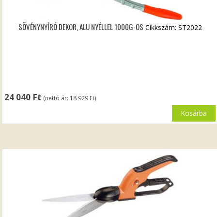
SÖVÉNYNYÍRÓ DEKOR, ALU NYÉLLEL 1000G-OS
Cikkszám: ST2022
24 040
Ft
(nettó ár:
18 929
Ft
)
Kosárba