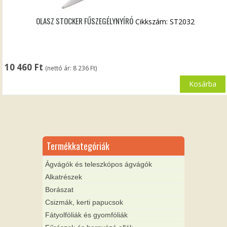
OLASZ STOCKER FŰSZEGÉLYNYÍRÓ
Cikkszám: ST2032
10 460
Ft
(nettó ár:
8 236
Ft
)
Kosárba
Termékkategóriák
Ágvágók és teleszkópos ágvágók
Alkatrészek
Borászat
Csizmák, kerti papucsok
Fátyolfóliák és gyomfóliák