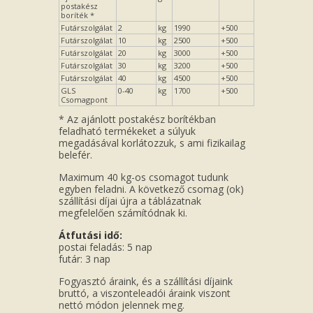
postakész
boríték *
Futárszolgálat
2
kg
1990
+500
Futárszolgálat
10
kg
2500
+500
Futárszolgálat
20
kg
3000
+500
Futárszolgálat
30
kg
3200
+500
Futárszolgálat
40
kg
4500
+500
GLS
0-40
kg
1700
+500
Csomagpont
* Az ajánlott postakész borítékban
feladható termékeket a súlyuk
megadásával korlátozzuk, s ami fizikailag
belefér.
Maximum 40 kg-os csomagot tudunk
egyben feladni. A következő csomag (ok)
szállítási díjai újra a táblázatnak
megfelelően számítódnak ki.
Átfutási idő:
postai feladás: 5 nap
futár: 3 nap
Fogyasztó áraink, és a szállítási díjaink
bruttó, a viszonteleadói áraink viszont
nettó módon jelennek meg.