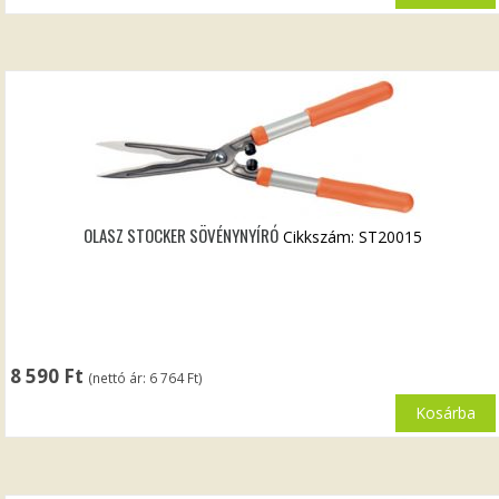
OLASZ STOCKER SÖVÉNYNYÍRÓ
Cikkszám: ST20015
8 590
Ft
(nettó ár:
6 764
Ft
)
Kosárba