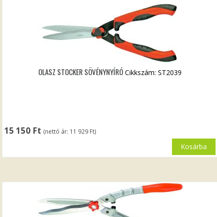
OLASZ STOCKER SÖVÉNYNYÍRÓ
Cikkszám: ST2039
15 150
Ft
(nettó ár:
11 929
Ft
)
Kosárba