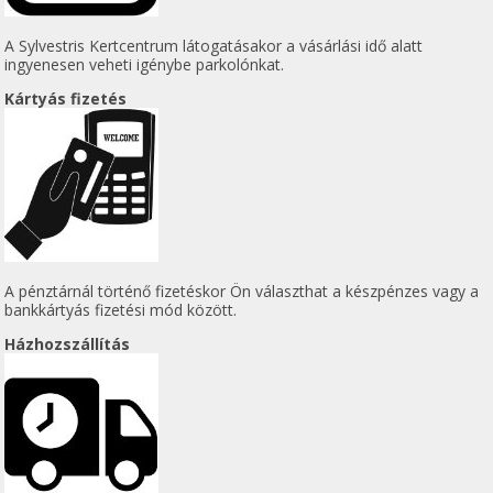
A Sylvestris Kertcentrum látogatásakor a vásárlási idő alatt
ingyenesen veheti igénybe parkolónkat.
Kártyás fizetés
A pénztárnál történő fizetéskor Ön választhat a készpénzes vagy a
bankkártyás fizetési mód között.
Házhozszállítás