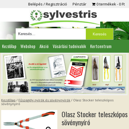
Belépés / Regisztráció
Pénztár
0 termékek
0 Ft
Kezdőlap
Webshop
Akció
Vásárlási tudnivalók
Kertcentrum
Viszonteladóknak
Partnereink
Kapcsolat
Kezdőlap
/
Fűszegély nyírók és sövénynyírók
/ Olasz Stocker teleszkópos
sövénynyíró
Olasz Stocker teleszkópos
sövénynyíró