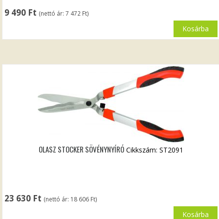
9 490
Ft
(nettó ár:
7 472
Ft
)
Kosárba
OLASZ STOCKER SÖVÉNYNYÍRÓ
Cikkszám: ST2091
23 630
Ft
(nettó ár:
18 606
Ft
)
Kosárba