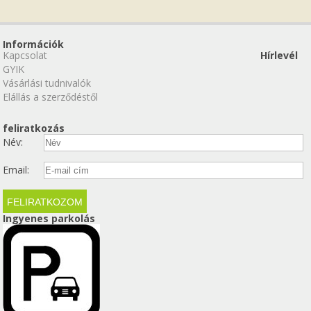
Információk
Kapcsolat
Hírlevél
GYIK
Vásárlási tudnivalók
Elállás a szerződéstől
feliratkozás
Név:
Email:
Ingyenes parkolás