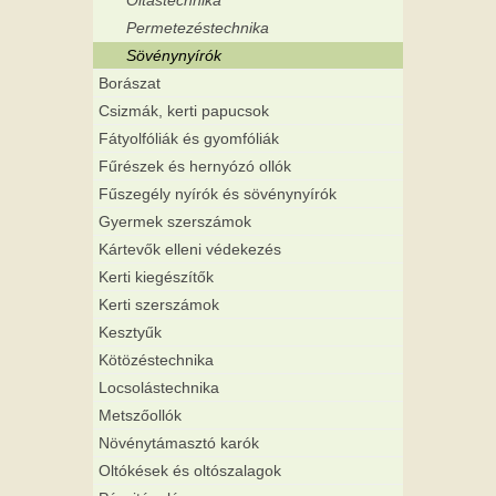
Oltástechnika
Permetezéstechnika
Sövénynyírók
Borászat
Csizmák, kerti papucsok
Fátyolfóliák és gyomfóliák
Fűrészek és hernyózó ollók
Fűszegély nyírók és sövénynyírók
Gyermek szerszámok
Kártevők elleni védekezés
Kerti kiegészítők
Kerti szerszámok
Kesztyűk
Kötözéstechnika
Locsolástechnika
Metszőollók
Növénytámasztó karók
Oltókések és oltószalagok