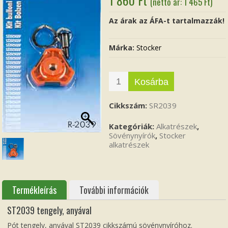
(nettó ár:
1 465
Ft
)
Az árak az ÁFA-t tartalmazzák!
Márka:
Stocker
Kosárba
Cikkszám:
SR2039
Kategóriák:
Alkatrészek
,
Sövénynyírók
,
Stocker
alkatrészek
Termékleírás
További információk
ST2039 tengely, anyával
Pót tengely, anyával ST2039 cikkszámú sövénynyíróhoz.