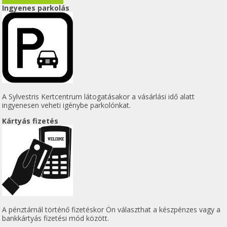
Ingyenes parkolás
A Sylvestris Kertcentrum látogatásakor a vásárlási idő alatt
ingyenesen veheti igénybe parkolónkat.
Kártyás fizetés
A pénztárnál történő fizetéskor Ön választhat a készpénzes vagy a
bankkártyás fizetési mód között.