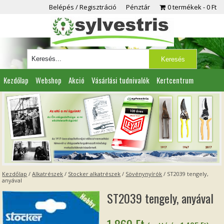
Belépés / Regisztráció
Pénztár
0 termékek
0 Ft
Kezdőlap
Webshop
Akció
Vásárlási tudnivalók
Kertcentrum
Viszonteladóknak
Partnereink
Kapcsolat
Kezdőlap
/
Alkatrészek
/
Stocker alkatrészek
/
Sövénynyírók
/ ST2039 tengely,
anyával
ST2039 tengely, anyával
1 860
Ft