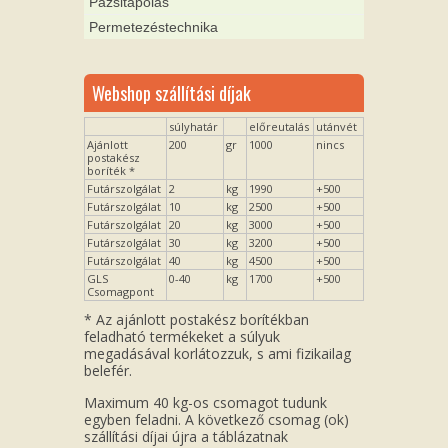
Pázsitápolás
Permetezéstechnika
Webshop szállítási díjak
súlyhatár
előreutalás
utánvét
Ajánlott
200
gr
1000
nincs
postakész
boríték *
Futárszolgálat
2
kg
1990
+500
Futárszolgálat
10
kg
2500
+500
Futárszolgálat
20
kg
3000
+500
Futárszolgálat
30
kg
3200
+500
Futárszolgálat
40
kg
4500
+500
GLS
0-40
kg
1700
+500
Csomagpont
* Az ajánlott postakész borítékban
feladható termékeket a súlyuk
megadásával korlátozzuk, s ami fizikailag
belefér.
Maximum 40 kg-os csomagot tudunk
egyben feladni. A következő csomag (ok)
szállítási díjai újra a táblázatnak