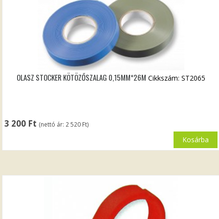
OLASZ STOCKER KÖTÖZŐSZALAG 0,15MM*26M
Cikkszám: ST2065
3 200
Ft
(nettó ár:
2 520
Ft
)
Kosárba