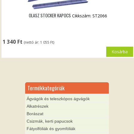
OLASZ STOCKER KAPOCS
Cikkszám: ST2066
1 340
Ft
(nettó ár:
1 055
Ft
)
Kosárba
Termékkategóriák
Ágvágók és teleszkópos ágvágók
Alkatrészek
Borászat
Csizmák, kerti papucsok
Fátyolfóliák és gyomfóliák