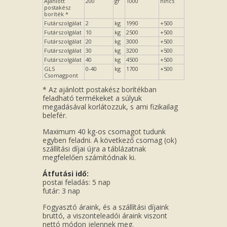
Ajánlott
200
gr
1000
nincs
postakész
boríték *
Futárszolgálat
2
kg
1990
+500
Futárszolgálat
10
kg
2500
+500
Futárszolgálat
20
kg
3000
+500
Futárszolgálat
30
kg
3200
+500
Futárszolgálat
40
kg
4500
+500
GLS
0-40
kg
1700
+500
Csomagpont
* Az ajánlott postakész borítékban
feladható termékeket a súlyuk
megadásával korlátozzuk, s ami fizikailag
belefér.
Maximum 40 kg-os csomagot tudunk
egyben feladni. A következő csomag (ok)
szállítási díjai újra a táblázatnak
megfelelően számítódnak ki.
Átfutási idő:
postai feladás: 5 nap
futár: 3 nap
Fogyasztó áraink, és a szállítási díjaink
bruttó, a viszonteleadói áraink viszont
nettó módon jelennek meg.