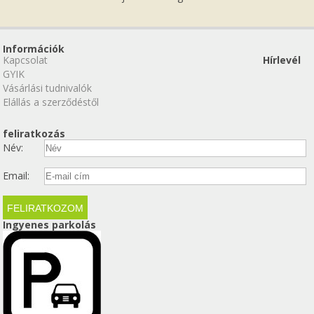
Információk
Kapcsolat
Hírlevél
GYIK
Vásárlási tudnivalók
Elállás a szerződéstől
feliratkozás
Név:
Email:
Ingyenes parkolás