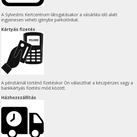
A Sylvestris Kertcentrum látogatásakor a vásárlási idő alatt
ingyenesen veheti igénybe parkolónkat.
Kártyás fizetés
A pénztárnál történő fizetéskor Ön választhat a készpénzes vagy a
bankkártyás fizetési mód között.
Házhozszállítás