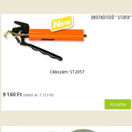
DRÓTKÖTÖZŐ ” STOFIX”
Cikkszám: ST2057
9 160
Ft
(nettó ár:
7 213
Ft
)
Kosárba