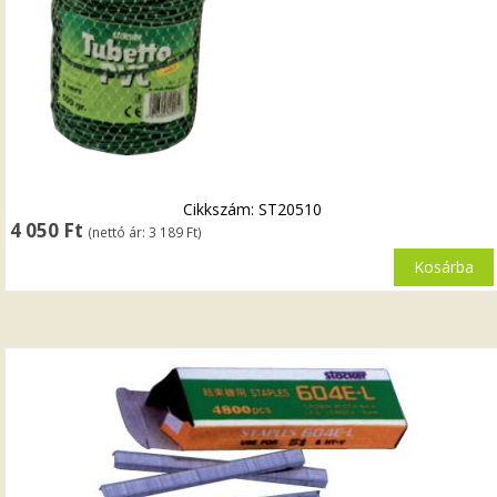
Cikkszám: ST20510
4 050
Ft
(nettó ár:
3 189
Ft
)
Kosárba