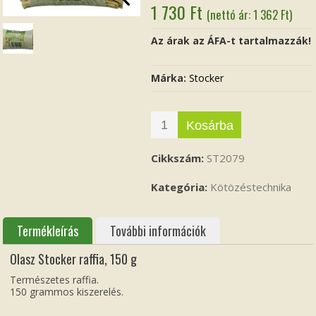
1 730
Ft
(nettó ár:
1 362
Ft
)
Az árak az ÁFA-t tartalmazzák!
Márka:
Stocker
Kosárba
Cikkszám:
ST2079
Kategória:
Kötözéstechnika
Termékleírás
További információk
Olasz Stocker raffia, 150 g
Természetes raffia.
150 grammos kiszerelés.