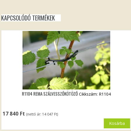
KAPCSOLÓDÓ TERMÉKEK
R1104 REMA SZÁLVESSZŐKÖTÖZŐ
Cikkszám: R1104
17 840
Ft
(nettó ár:
14 047
Ft
)
Kosárba