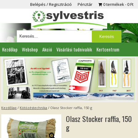
Belépés / Regisztráció
Pénztár
0 termékek
0 Ft
Kezdőlap
Webshop
Akció
Vásárlási tudnivalók
Kertcentrum
Viszonteladóknak
Partnereink
Kapcsolat
Kezdőlap
/
Kötözéstechnika
/ Olasz Stocker raffia, 150 g
Olasz Stocker raffia, 150
g