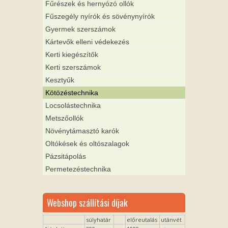
Fűrészek és hernyózó ollók
Fűszegély nyírók és sövénynyírók
Gyermek szerszámok
Kártevők elleni védekezés
Kerti kiegészítők
Kerti szerszámok
Kesztyűk
Kötözéstechnika
Locsolástechnika
Metszőollók
Növénytámasztó karók
Oltókések és oltószalagok
Pázsitápolás
Permetezéstechnika
Webshop szállítási díjak
súlyhatár
előreutalás
utánvét