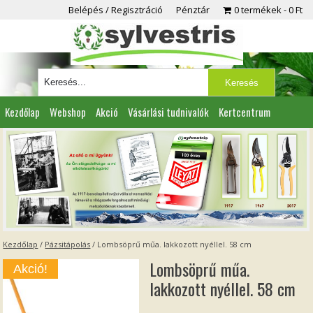
Belépés / Regisztráció
Pénztár
0 termékek
0 Ft
Kezdőlap
Webshop
Akció
Vásárlási tudnivalók
Kertcentrum
Viszonteladóknak
Partnereink
Kapcsolat
Kezdőlap
/
Pázsitápolás
/ Lombsöprű műa. lakkozott nyéllel. 58 cm
Lombsöprű műa.
Akció!
lakkozott nyéllel. 58 cm