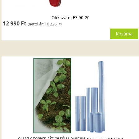
Cikkszám: F3.90 20
12 990
Ft
(nettó ár:
10 228
Ft
)
Kosárba