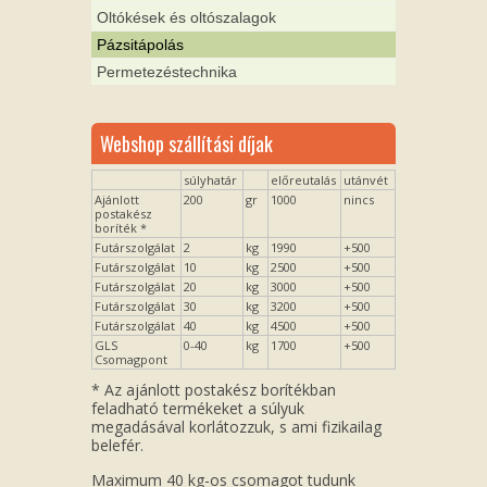
Oltókések és oltószalagok
Pázsitápolás
Permetezéstechnika
Webshop szállítási díjak
súlyhatár
előreutalás
utánvét
Ajánlott
200
gr
1000
nincs
postakész
boríték *
Futárszolgálat
2
kg
1990
+500
Futárszolgálat
10
kg
2500
+500
Futárszolgálat
20
kg
3000
+500
Futárszolgálat
30
kg
3200
+500
Futárszolgálat
40
kg
4500
+500
GLS
0-40
kg
1700
+500
Csomagpont
* Az ajánlott postakész borítékban
feladható termékeket a súlyuk
megadásával korlátozzuk, s ami fizikailag
belefér.
Maximum 40 kg-os csomagot tudunk