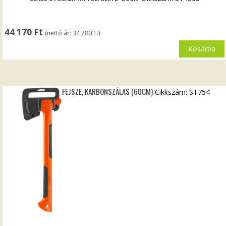
44 170
Ft
(nettó ár:
34 780
Ft
)
Kosárba
FEJSZE, KARBONSZÁLAS (60CM)
Cikkszám: ST754