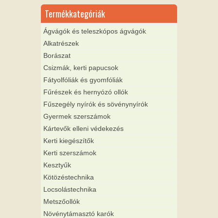
Termékkategóriák
Ágvágók és teleszkópos ágvágók
Alkatrészek
Borászat
Csizmák, kerti papucsok
Fátyolfóliák és gyomfóliák
Fűrészek és hernyózó ollók
Fűszegély nyírók és sövénynyírók
Gyermek szerszámok
Kártevők elleni védekezés
Kerti kiegészítők
Kerti szerszámok
Kesztyűk
Kötözéstechnika
Locsolástechnika
Metszőollók
Növénytámasztó karók