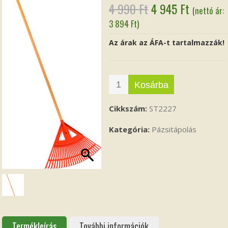
Original
Current
4 990
Ft
4 945
Ft
(nettó ár:
price
price
3 894
Ft
)
was:
is:
Az árak az ÁFA-t tartalmazzák!
4
4
990 Ft.
945 Ft.
Kosárba
Cikkszám:
ST2227
Kategória:
Pázsitápolás
Termékleírás
További információk