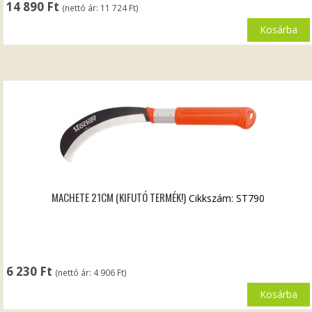
14 890
Ft
(nettó ár:
11 724
Ft
)
Kosárba
MACHETE 21CM (KIFUTÓ TERMÉK!)
Cikkszám: ST790
6 230
Ft
(nettó ár:
4 906
Ft
)
Kosárba