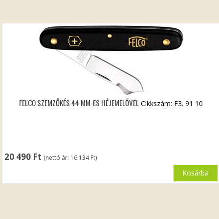
FELCO SZEMZŐKÉS 44 MM-ES HÉJEMELŐVEL
Cikkszám: F3. 91 10
20 490
Ft
(nettó ár:
16 134
Ft
)
Kosárba