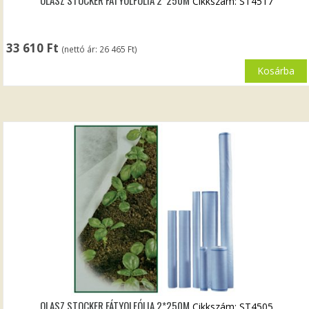
OLASZ STOCKER FÁTYOLFÓLIA 2*250M
Cikkszám: ST4517
33 610
Ft
(nettó ár:
26 465
Ft
)
Kosárba
OLASZ STOCKER FÁTYOLFÓLIA 2*250M
Cikkszám: ST4505