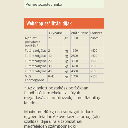
Permetezéstechnika
Webshop szállítási díjak
súlyhatár
előreutalás
utánvét
Ajánlott
200
gr
1000
nincs
postakész
boríték *
Futárszolgálat
2
kg
1990
+500
Futárszolgálat
10
kg
2500
+500
Futárszolgálat
20
kg
3000
+500
Futárszolgálat
30
kg
3200
+500
Futárszolgálat
40
kg
4500
+500
GLS
0-40
kg
1700
+500
Csomagpont
* Az ajánlott postakész borítékban
feladható termékeket a súlyuk
megadásával korlátozzuk, s ami fizikailag
belefér.
Maximum 40 kg-os csomagot tudunk
egyben feladni. A következő csomag (ok)
szállítási díjai újra a táblázatnak
megfelelően számítódnak ki.