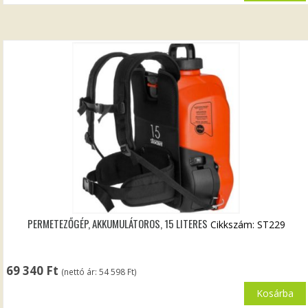
PERMETEZŐGÉP, AKKUMULÁTOROS, 15 LITERES
Cikkszám: ST229
69 340
Ft
(nettó ár:
54 598
Ft
)
Kosárba