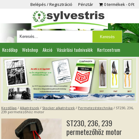
Belépés / Regisztráció
Pénztár
0 termékek
0 Ft
Kezdőlap
Webshop
Akció
Vásárlási tudnivalók
Kertcentrum
Viszonteladóknak
Partnereink
Kapcsolat
Kezdőlap
/
Alkatrészek
/
Stocker alkatrészek
/
Permetezéstechnika
/ ST230, 236,
239 permetezőhöz motor
ST230, 236, 239
permetezőhöz motor