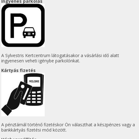
Ingyenes parkolás
A Sylvestris Kertcentrum látogatásakor a vásárlási idő alatt
ingyenesen veheti igénybe parkolónkat.
Kártyás fizetés
A pénztárnál történő fizetéskor Ön választhat a készpénzes vagy a
bankkártyás fizetési mód között.