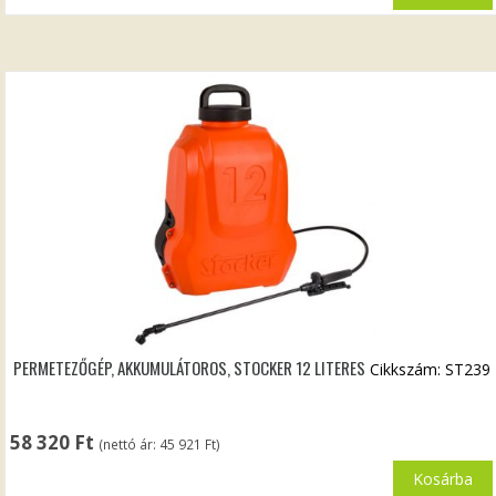
PERMETEZŐGÉP, AKKUMULÁTOROS, STOCKER 12 LITERES
Cikkszám: ST239
58 320
Ft
(nettó ár:
45 921
Ft
)
Kosárba