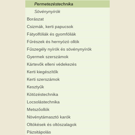
Permetezéstechnika
Sövénynyírók
Borászat
Csizmák, kerti papucsok
Fátyolfóliák és gyomfóliák
Fűrészek és hernyózó ollók
Fűszegély nyírók és sövénynyírók
Gyermek szerszámok
Kártevők elleni védekezés
Kerti kiegészítők
Kerti szerszámok
Kesztyűk
Kötözéstechnika
Locsolástechnika
Metszőollók
Növénytámasztó karók
Oltókések és oltószalagok
Pázsitápolás