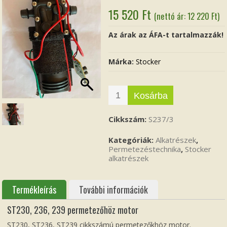
15 520
Ft
(nettó ár:
12 220
Ft
)
Az árak az ÁFA-t tartalmazzák!
Márka:
Stocker
Kosárba
Cikkszám:
S237/3
Kategóriák:
Alkatrészek
,
Permetezéstechnika
,
Stocker
alkatrészek
Termékleírás
További információk
ST230, 236, 239 permetezőhöz motor
ST230, ST236, ST239 cikkszámú permetezőkhöz motor.