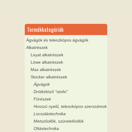
Termékkategóriák
Ágvágók és teleszkópos ágvágók
Alkatrészek
Leyat alkatrészek
Löwe alkatrészek
Max alkatrészek
Stocker alkatrészek
Ágvágók
Drótkötöző "stofix"
Fűrészek
Hosszú nyelű, teleszkópos szerszámok
Locsolástechnika
Metszőollók, szüretelőollók
Oltástechnika