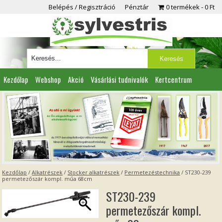
Belépés / Regisztráció
Pénztár
0 termékek
0 Ft
Kezdőlap
Webshop
Akció
Vásárlási tudnivalók
Kertcentrum
Viszonteladóknak
Partnereink
Kapcsolat
Kezdőlap
/
Alkatrészek
/
Stocker alkatrészek
/
Permetezéstechnika
/ ST230-239
permetezőszár kompl. műa 68cm
ST230-239
permetezőszár kompl.