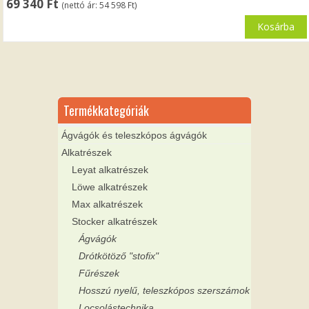
69 340
Ft
(nettó ár:
54 598
Ft
)
Kosárba
Termékkategóriák
Ágvágók és teleszkópos ágvágók
Alkatrészek
Leyat alkatrészek
Löwe alkatrészek
Max alkatrészek
Stocker alkatrészek
Ágvágók
Drótkötöző "stofix"
Fűrészek
Hosszú nyelű, teleszkópos szerszámok
Locsolástechnika