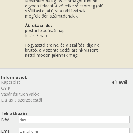
Maximum 40 kg-os csomagot tudunk
egyben feladni. A következő csomag (ok)
szállítási díjai újra a táblázatnak
megfelelően számítódnak ki.
Átfutási idő:
postai feladás: 5 nap
futár: 3 nap
Fogyasztó áraink, és a szállítási díjaink
bruttó, a viszonteleadói áraink viszont
nettó módon jelennek meg.
Információk
Kapcsolat
Hírlevél
GYIK
Vásárlási tudnivalók
Elállás a szerződéstől
feliratkozás
Név:
Email: