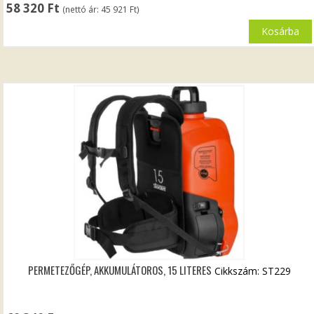
58 320
Ft
(nettó ár:
45 921
Ft
)
Kosárba
PERMETEZŐGÉP, AKKUMULÁTOROS, 15 LITERES
Cikkszám: ST229