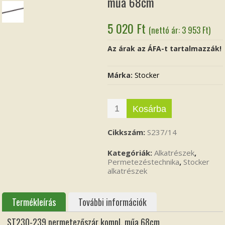
műa 68cm
5 020
Ft
(nettó ár:
3 953
Ft
)
Az árak az ÁFA-t tartalmazzák!
Márka:
Stocker
Kosárba
Cikkszám:
S237/14
Kategóriák:
Alkatrészek
,
Permetezéstechnika
,
Stocker
alkatrészek
Termékleírás
További információk
ST230-239 permetezőszár kompl. műa 68cm