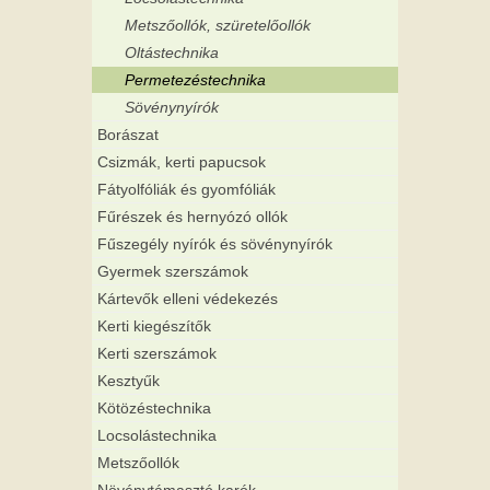
Metszőollók, szüretelőollók
Oltástechnika
Permetezéstechnika
Sövénynyírók
Borászat
Csizmák, kerti papucsok
Fátyolfóliák és gyomfóliák
Fűrészek és hernyózó ollók
Fűszegély nyírók és sövénynyírók
Gyermek szerszámok
Kártevők elleni védekezés
Kerti kiegészítők
Kerti szerszámok
Kesztyűk
Kötözéstechnika
Locsolástechnika
Metszőollók