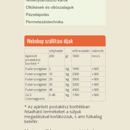
Növénytámasztó karók
Oltókések és oltószalagok
Pázsitápolás
Permetezéstechnika
Webshop szállítási díjak
súlyhatár
előreutalás
utánvét
Ajánlott
200
gr
1000
nincs
postakész
boríték *
Futárszolgálat
2
kg
1990
+500
Futárszolgálat
10
kg
2500
+500
Futárszolgálat
20
kg
3000
+500
Futárszolgálat
30
kg
3200
+500
Futárszolgálat
40
kg
4500
+500
GLS
0-40
kg
1700
+500
Csomagpont
* Az ajánlott postakész borítékban
feladható termékeket a súlyuk
megadásával korlátozzuk, s ami fizikailag
belefér.