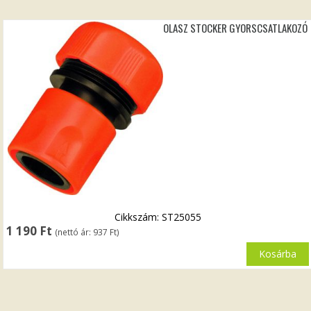
OLASZ STOCKER GYORSCSATLAKOZÓ
Cikkszám: ST25055
1 190
Ft
(nettó ár:
937
Ft
)
Kosárba