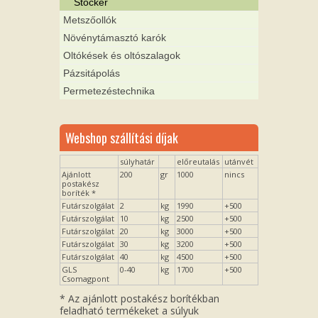
Stocker
Metszőollók
Növénytámasztó karók
Oltókések és oltószalagok
Pázsitápolás
Permetezéstechnika
Webshop szállítási díjak
súlyhatár
előreutalás
utánvét
Ajánlott
200
gr
1000
nincs
postakész
boríték *
Futárszolgálat
2
kg
1990
+500
Futárszolgálat
10
kg
2500
+500
Futárszolgálat
20
kg
3000
+500
Futárszolgálat
30
kg
3200
+500
Futárszolgálat
40
kg
4500
+500
GLS
0-40
kg
1700
+500
Csomagpont
* Az ajánlott postakész borítékban
feladható termékeket a súlyuk