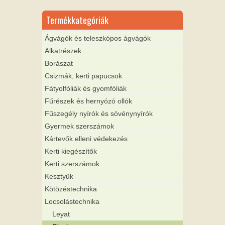
Termékkategóriák
Ágvágók és teleszkópos ágvágók
Alkatrészek
Borászat
Csizmák, kerti papucsok
Fátyolfóliák és gyomfóliák
Fűrészek és hernyózó ollók
Fűszegély nyírók és sövénynyírók
Gyermek szerszámok
Kártevők elleni védekezés
Kerti kiegészítők
Kerti szerszámok
Kesztyűk
Kötözéstechnika
Locsolástechnika
Leyat