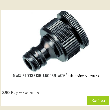
OLASZ STOCKER KUPLUNGCSATLAKOZÓ
Cikkszám: ST25073
890
Ft
(nettó ár:
701
Ft
)
Kosárba