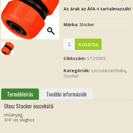
Az árak az ÁFA-t tartalmazzák!
Márka:
Stocker
Kosárba
Cikkszám:
ST25065
Kategóriák:
Locsolástechnika
,
Stocker
Termékleírás
További információk
Olasz Stocker összekötő
műanyag,
3/4″-os slaghoz