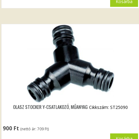
Kosárba
OLASZ STOCKER Y-CSATLAKOZÓ, MŰANYAG
Cikkszám: ST25090
900
Ft
(nettó ár:
709
Ft
)
Kosárba