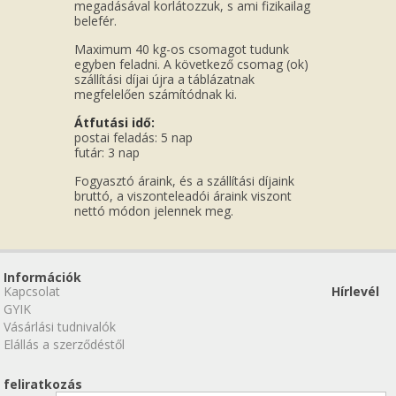
megadásával korlátozzuk, s ami fizikailag
belefér.
Maximum 40 kg-os csomagot tudunk
egyben feladni. A következő csomag (ok)
szállítási díjai újra a táblázatnak
megfelelően számítódnak ki.
Átfutási idő:
postai feladás: 5 nap
futár: 3 nap
Fogyasztó áraink, és a szállítási díjaink
bruttó, a viszonteleadói áraink viszont
nettó módon jelennek meg.
Információk
Kapcsolat
Hírlevél
GYIK
Vásárlási tudnivalók
Elállás a szerződéstől
feliratkozás