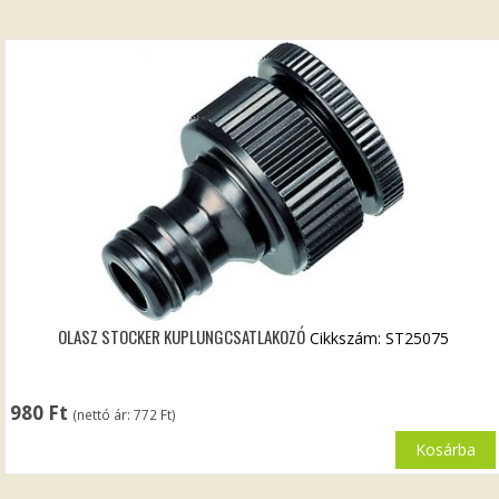
OLASZ STOCKER KUPLUNGCSATLAKOZÓ
Cikkszám: ST25075
980
Ft
(nettó ár:
772
Ft
)
Kosárba