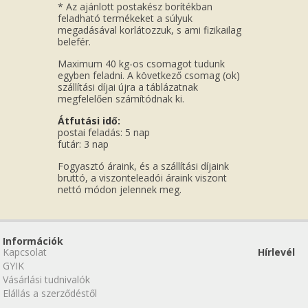
* Az ajánlott postakész borítékban
feladható termékeket a súlyuk
megadásával korlátozzuk, s ami fizikailag
belefér.
Maximum 40 kg-os csomagot tudunk
egyben feladni. A következő csomag (ok)
szállítási díjai újra a táblázatnak
megfelelően számítódnak ki.
Átfutási idő:
postai feladás: 5 nap
futár: 3 nap
Fogyasztó áraink, és a szállítási díjaink
bruttó, a viszonteleadói áraink viszont
nettó módon jelennek meg.
Információk
Kapcsolat
Hírlevél
GYIK
Vásárlási tudnivalók
Elállás a szerződéstől