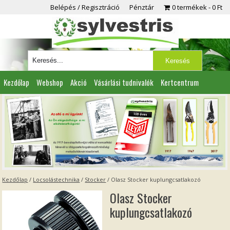
Belépés / Regisztráció
Pénztár
0 termékek
0 Ft
Kezdőlap
Webshop
Akció
Vásárlási tudnivalók
Kertcentrum
Viszonteladóknak
Partnereink
Kapcsolat
Kezdőlap
/
Locsolástechnika
/
Stocker
/ Olasz Stocker kuplungcsatlakozó
Olasz Stocker
kuplungcsatlakozó