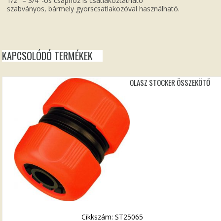
1/2″ – 3/4″-os csaphoz is csatlakoztatható
szabványos, bármely gyorscsatlakozóval használható.
KAPCSOLÓDÓ TERMÉKEK
OLASZ STOCKER ÖSSZEKÖTŐ
Cikkszám: ST25065