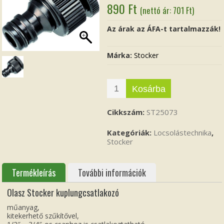
890
Ft
(nettó ár:
701
Ft
)
Az árak az ÁFA-t tartalmazzák!
Márka:
Stocker
Kosárba
Cikkszám:
ST25073
Kategóriák:
Locsolástechnika
,
Stocker
Termékleírás
További információk
Olasz Stocker kuplungcsatlakozó
műanyag,
kitekerhető szűkítővel,