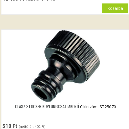
Kosárba
OLASZ STOCKER KUPLUNGCSATLAKOZÓ
Cikkszám: ST25070
510
Ft
(nettó ár:
402
Ft
)