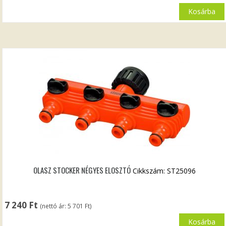
Kosárba
OLASZ STOCKER NÉGYES ELOSZTÓ
Cikkszám: ST25096
7 240
Ft
(nettó ár:
5 701
Ft
)
Kosárba