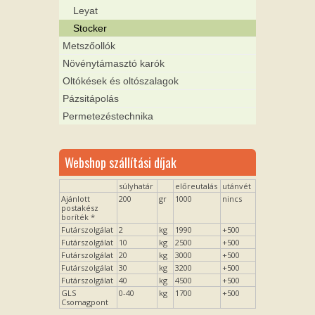
Leyat
Stocker
Metszőollók
Növénytámasztó karók
Oltókések és oltószalagok
Pázsitápolás
Permetezéstechnika
Webshop szállítási díjak
súlyhatár
előreutalás
utánvét
Ajánlott
200
gr
1000
nincs
postakész
boríték *
Futárszolgálat
2
kg
1990
+500
Futárszolgálat
10
kg
2500
+500
Futárszolgálat
20
kg
3000
+500
Futárszolgálat
30
kg
3200
+500
Futárszolgálat
40
kg
4500
+500
GLS
0-40
kg
1700
+500
Csomagpont