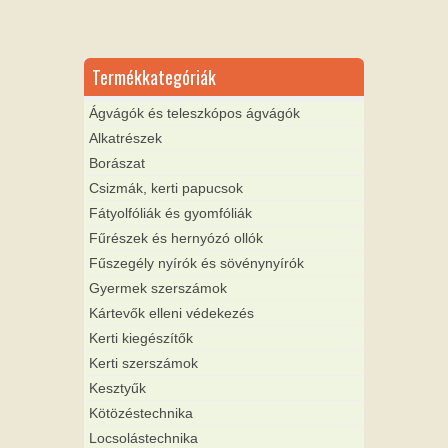
Termékkategóriák
Ágvágók és teleszkópos ágvágók
Alkatrészek
Borászat
Csizmák, kerti papucsok
Fátyolfóliák és gyomfóliák
Fűrészek és hernyózó ollók
Fűszegély nyírók és sövénynyírók
Gyermek szerszámok
Kártevők elleni védekezés
Kerti kiegészítők
Kerti szerszámok
Kesztyűk
Kötözéstechnika
Locsolástechnika