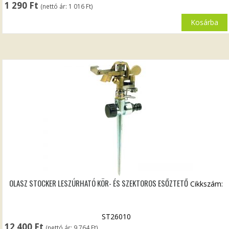
1 290
Ft
(nettó ár:
1 016
Ft
)
Kosárba
OLASZ STOCKER LESZÚRHATÓ KÖR- ÉS SZEKTOROS ESŐZTETŐ
Cikkszám:
ST26010
12 400
Ft
(nettó ár:
9 764
Ft
)