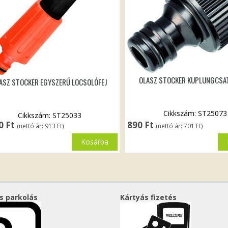
OLASZ STOCKER KUPLUNGCSA
ASZ STOCKER EGYSZERŰ LOCSOLÓFEJ
Cikkszám: ST25073
Cikkszám: ST25033
60
Ft
890
Ft
(nettó ár:
913
Ft
)
(nettó ár:
701
Ft
)
Kosárba
s parkolás
Kártyás fizetés