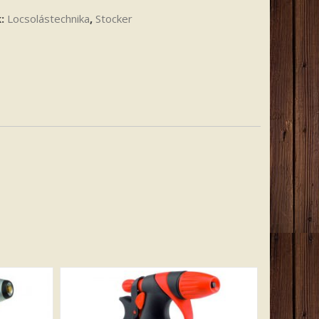
k:
Locsolástechnika
,
Stocker