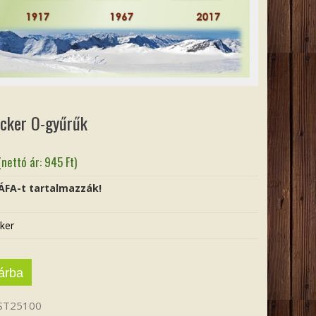
ocker O-gyűrűk
(nettó ár:
945
Ft
)
 ÁFA-t tartalmazzák!
ker
árba
ST25100