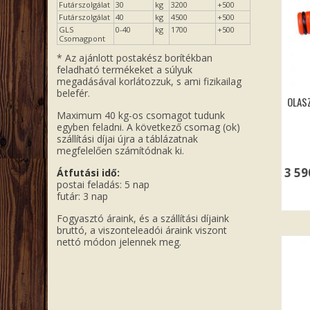
Futárszolgálat
30
kg
3200
+500
Futárszolgálat
40
kg
4500
+500
GLS
0-40
kg
1700
+500
Csomagpont
* Az ajánlott postakész borítékban
feladható termékeket a súlyuk
megadásával korlátozzuk, s ami fizikailag
belefér.
OLAS
Maximum 40 kg-os csomagot tudunk
egyben feladni. A következő csomag (ok)
szállítási díjai újra a táblázatnak
megfelelően számítódnak ki.
3 5
Átfutási idő:
postai feladás: 5 nap
futár: 3 nap
Fogyasztó áraink, és a szállítási díjaink
bruttó, a viszonteleadói áraink viszont
nettó módon jelennek meg.