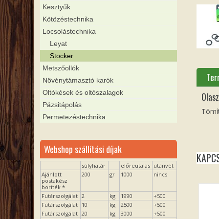
Kesztyűk
Kötözéstechnika
Locsolástechnika
Leyat
Stocker
Metszőollók
Ter
Növénytámasztó karók
Oltókések és oltószalagok
Olas
Pázsitápolás
Tömí
Permetezéstechnika
Webshop szállítási díjak
KAPC
súlyhatár
előreutalás
utánvét
Ajánlott
200
gr
1000
nincs
postakész
boríték *
Futárszolgálat
2
kg
1990
+500
Futárszolgálat
10
kg
2500
+500
Futárszolgálat
20
kg
3000
+500