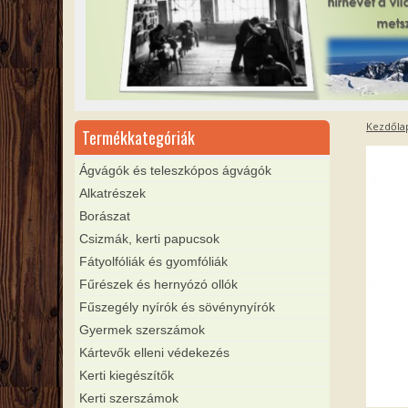
Kezdőla
Termékkategóriák
Ágvágók és teleszkópos ágvágók
Alkatrészek
Borászat
Csizmák, kerti papucsok
Fátyolfóliák és gyomfóliák
Fűrészek és hernyózó ollók
Fűszegély nyírók és sövénynyírók
Gyermek szerszámok
Kártevők elleni védekezés
Kerti kiegészítők
Kerti szerszámok