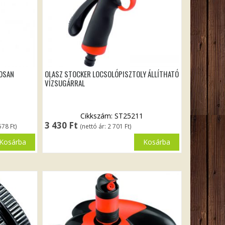
TOSAN
OLASZ STOCKER LOCSOLÓPISZTOLY ÁLLÍTHATÓ
VÍZSUGÁRRAL
Cikkszám: ST25211
3 430
Ft
578
Ft
)
(nettó ár:
2 701
Ft
)
Kosárba
Kosárba