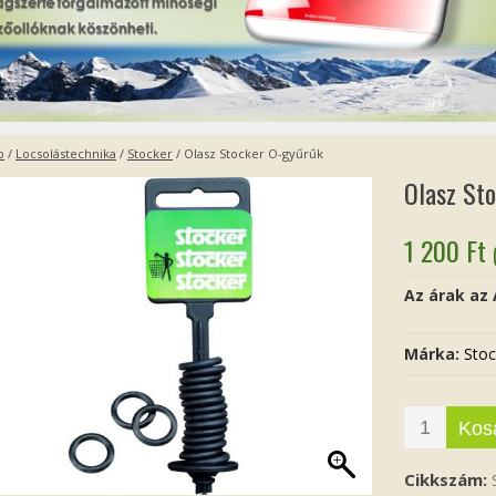
p
/
Locsolástechnika
/
Stocker
/ Olasz Stocker O-gyűrűk
Olasz St
1 200
Ft
Az árak az
Márka:
Stoc
Kos
Cikkszám: