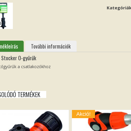
Kategóriá
mékleírás
További információk
z Stocker O-gyűrűk
tőgyűrűk a csatlakozókhoz
SOLÓDÓ TERMÉKEK
Akció!