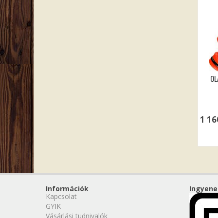
OL
1 1
Információk
Ingyene
Kapcsolat
GYIK
Vásárlási tudnivalók