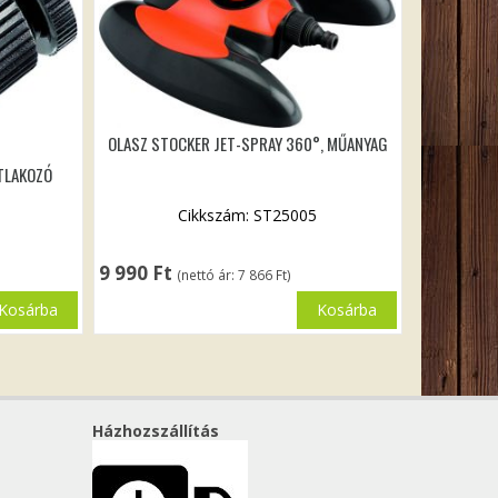
OLASZ STOCKER JET-SPRAY 360°, MŰANYAG
TLAKOZÓ
Cikkszám: ST25005
9 990
Ft
(nettó ár:
7 866
Ft
)
Kosárba
Kosárba
Házhozszállítás