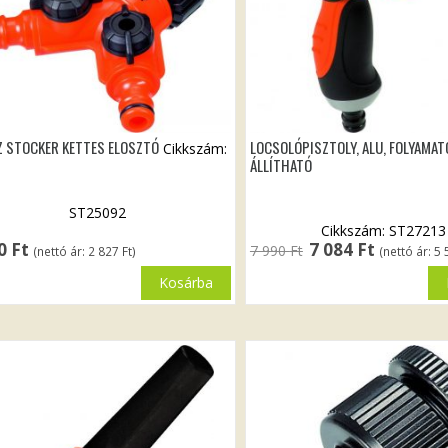
Z STOCKER KETTES ELOSZTÓ
LOCSOLÓPISZTOLY, ALU, FOLYAMA
Cikkszám:
ÁLLÍTHATÓ
ST25092
Cikkszám: ST27213
Original
Current
90
Ft
7 084
Ft
7 990
Ft
(nettó ár:
2 827
Ft
)
(nettó ár:
5 
price
price
Kosárba
was:
is:
7
7
990 Ft.
084 Ft.