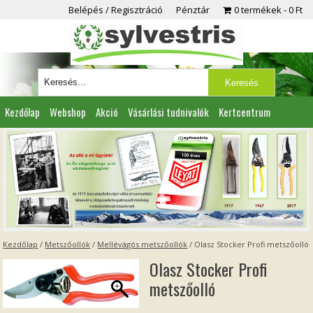
Belépés / Regisztráció
Pénztár
0 termékek
0 Ft
Kezdőlap
Webshop
Akció
Vásárlási tudnivalók
Kertcentrum
Viszonteladóknak
Partnereink
Kapcsolat
Kezdőlap
/
Metszőollók
/
Mellévágós metszőollók
/ Olasz Stocker Profi metszőolló
Olasz Stocker Profi
metszőolló