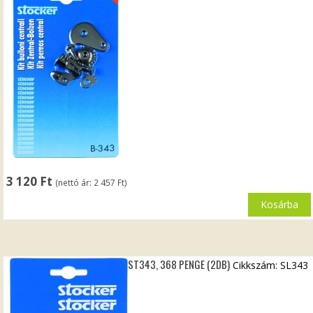
3 120
Ft
(nettó ár:
2 457
Ft
)
Kosárba
ST343, 368 PENGE (2DB)
Cikkszám: SL343