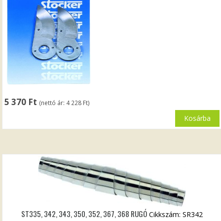
5 370
Ft
(nettó ár:
4 228
Ft
)
Kosárba
ST335, 342, 343, 350, 352, 367, 368 RUGÓ
Cikkszám: SR342