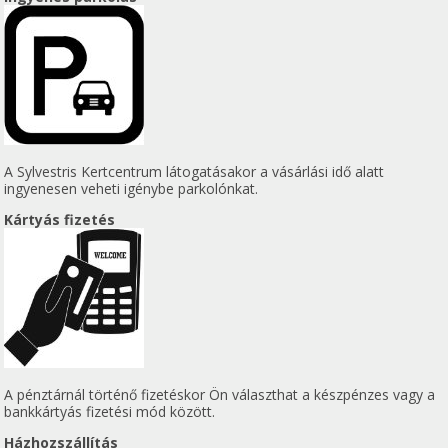
A Sylvestris Kertcentrum látogatásakor a vásárlási idő alatt
ingyenesen veheti igénybe parkolónkat.
Kártyás fizetés
A pénztárnál történő fizetéskor Ön választhat a készpénzes vagy a
bankkártyás fizetési mód között.
Házhozszállítás