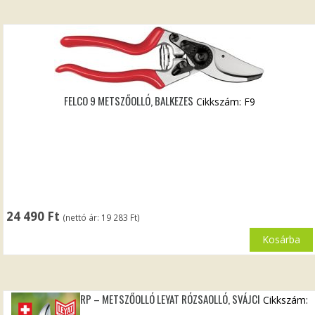
FELCO 9 METSZŐOLLÓ, BALKEZES
Cikkszám: F9
24 490
Ft
(nettó ár:
19 283
Ft
)
Kosárba
RP – METSZŐOLLÓ LEYAT RÓZSAOLLÓ, SVÁJCI
Cikkszám: