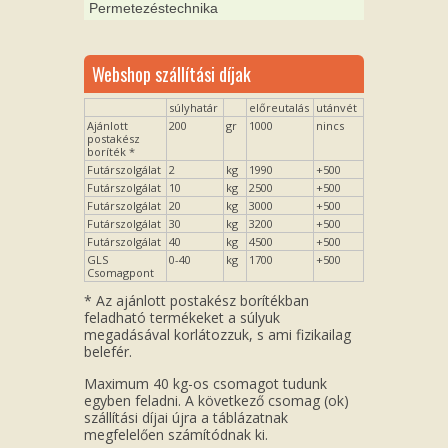
Permetezéstechnika
Webshop szállítási díjak
súlyhatár
előreutalás
utánvét
Ajánlott
200
gr
1000
nincs
postakész
boríték *
Futárszolgálat
2
kg
1990
+500
Futárszolgálat
10
kg
2500
+500
Futárszolgálat
20
kg
3000
+500
Futárszolgálat
30
kg
3200
+500
Futárszolgálat
40
kg
4500
+500
GLS
0-40
kg
1700
+500
Csomagpont
* Az ajánlott postakész borítékban
feladható termékeket a súlyuk
megadásával korlátozzuk, s ami fizikailag
belefér.
Maximum 40 kg-os csomagot tudunk
egyben feladni. A következő csomag (ok)
szállítási díjai újra a táblázatnak
megfelelően számítódnak ki.