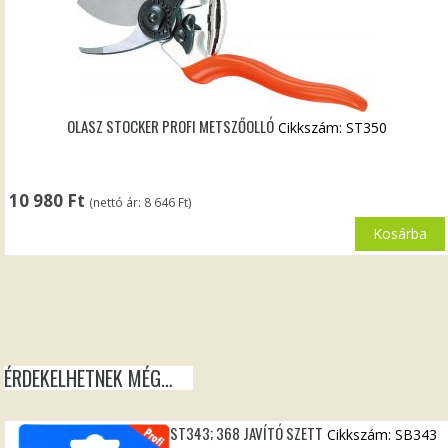
OLASZ STOCKER PROFI METSZŐOLLÓ
Cikkszám: ST350
10 980
Ft
(nettó ár:
8 646
Ft
)
Kosárba
ÉRDEKELHETNEK MÉG…
ST343; 368 JAVÍTÓ SZETT
Cikkszám: SB343