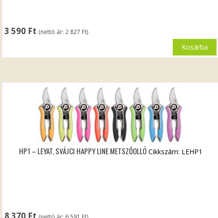
3 590
Ft
(nettó ár:
2 827
Ft
)
Kosárba
HP1 – LEYAT, SVÁJCI HAPPY LINE METSZŐOLLÓ
Cikkszám: LEHP1
8 370
Ft
(nettó ár:
6 591
Ft
)