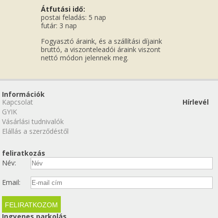
Átfutási idő:
postai feladás: 5 nap
futár: 3 nap
Fogyasztó áraink, és a szállítási díjaink
bruttó, a viszonteleadói áraink viszont
nettó módon jelennek meg.
Információk
Kapcsolat
Hírlevél
GYIK
Vásárlási tudnivalók
Elállás a szerződéstől
feliratkozás
Név:
Email:
Ingyenes parkolás