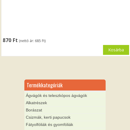
870
Ft
(nettó ár:
685
Ft
)
Kosárba
Termékkategóriák
Ágvágók és teleszkópos ágvágók
Alkatrészek
Borászat
Csizmák, kerti papucsok
Fátyolfóliák és gyomfóliák