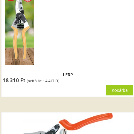
LERP
18 310
Ft
(nettó ár:
14 417
Ft
)
Kosárba