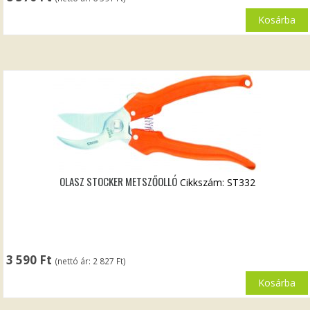
Kosárba
OLASZ STOCKER METSZŐOLLÓ
Cikkszám: ST332
3 590
Ft
(nettó ár:
2 827
Ft
)
Kosárba