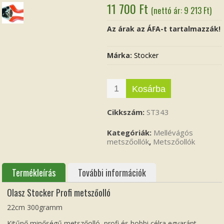
11 700
Ft
(nettó ár:
9 213
Ft
)
Az árak az ÁFA-t tartalmazzák!
Márka:
Stocker
Kosárba
Cikkszám:
ST343
Kategóriák:
Mellévágós
metszőollók
,
Metszőollók
Termékleírás
További információk
Olasz Stocker Profi metszőolló
22cm 300gramm
Kitűnő minőségű metszőolló, profi és hobbi célra egyaránt,