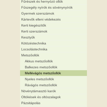
Fűrészek és hernyózó ollók
Fűszegély nyírók és sövénynyírók
Gyermek szerszámok
Kártevők elleni védekezés
Kerti kiegészítők
Kerti szerszámok
Kesztyűk
Kötözéstechnika
Locsolástechnika
Metszőollók
Akkus metszőollók
Balkezes metszőollók
Mellévágós metszőollók
Nyeles metszőollók
Rávágós metszőollók
Növénytámasztó karók
Oltókések és oltószalagok
Pázsitápolás