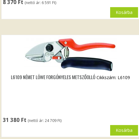
8 370
Ft
(nettó ár:
6 591
Ft
)
Kosárba
L6109 NÉMET LÖWE FORGÓNYELES METSZŐOLLÓ
Cikkszám: L6109
31 380
Ft
(nettó ár:
24 709
Ft
)
Kosárba