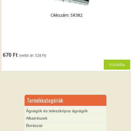
Cikkszám: SR382
670
Ft
(nettó ár:
528
Ft
)
Kosárba
Termékkategóriák
Ágvágók és teleszkópos ágvágók
Alkatrészek
Borászat