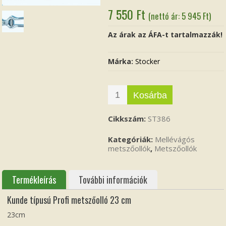
7 550
Ft
(nettó ár:
5 945
Ft
)
Az árak az ÁFA-t tartalmazzák!
Márka:
Stocker
Kosárba
Cikkszám:
ST386
Kategóriák:
Mellévágós
metszőollók
,
Metszőollók
Termékleírás
További információk
Kunde típusú Profi metszőolló 23 cm
23cm