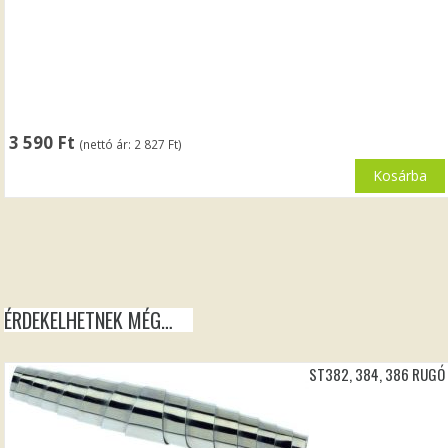
3 590
Ft
(nettó ár:
2 827
Ft
)
Kosárba
ÉRDEKELHETNEK MÉG…
ST382, 384, 386 RUGÓ