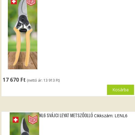
17 670
Ft
(nettó ár:
13 913
Ft
)
Kosárba
NL6 SVÁJCI LEYAT METSZŐOLLÓ
Cikkszám: LENL6