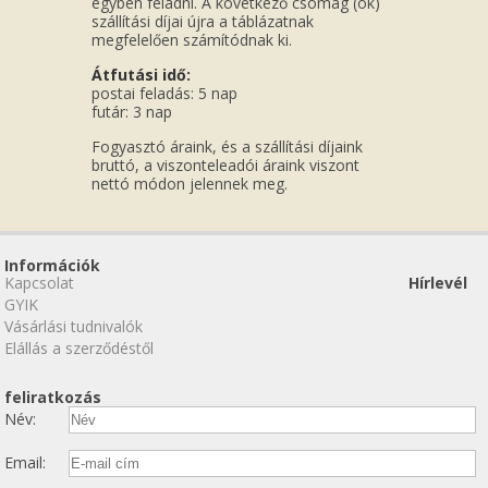
egyben feladni. A következő csomag (ok)
szállítási díjai újra a táblázatnak
megfelelően számítódnak ki.
Átfutási idő:
postai feladás: 5 nap
futár: 3 nap
Fogyasztó áraink, és a szállítási díjaink
bruttó, a viszonteleadói áraink viszont
nettó módon jelennek meg.
Információk
Kapcsolat
Hírlevél
GYIK
Vásárlási tudnivalók
Elállás a szerződéstől
feliratkozás
Név:
Email: