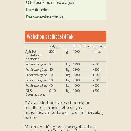
Oltókések és oltószalagok
Pázsitápolás
Permetezéstechnika
Webshop szállítási díjak
súlyhatár
előreutalás
utánvét
Ajánlott
200
gr
1000
nincs
postakész
boríték *
Futárszolgálat
2
kg
1990
+500
Futárszolgálat
10
kg
2500
+500
Futárszolgálat
20
kg
3000
+500
Futárszolgálat
30
kg
3200
+500
Futárszolgálat
40
kg
4500
+500
GLS
0-40
kg
1700
+500
Csomagpont
* Az ajánlott postakész borítékban
feladható termékeket a súlyuk
megadásával korlátozzuk, s ami fizikailag
belefér.
Maximum 40 kg-os csomagot tudunk