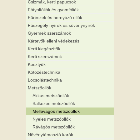
Csizmák, kerti papucsok
Fátyolfóliák és gyomfóliák
Fűrészek és hernyózó ollók
Fűszegély nyírók és sövénynyírók
Gyermek szerszámok
Kártevők elleni védekezés
Kerti kiegészítők
Kerti szerszámok
Kesztyűk
Kötözéstechnika
Locsolástechnika
Metszőollók
Akkus metszőollók
Balkezes metszőollók
Mellévágós metszőollók
Nyeles metszőollók
Rávágós metszőollók
Növénytámasztó karók