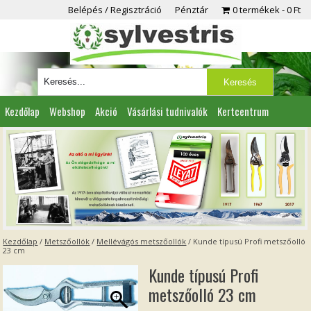
Belépés / Regisztráció
Pénztár
0 termékek
0 Ft
Kezdőlap
Webshop
Akció
Vásárlási tudnivalók
Kertcentrum
Viszonteladóknak
Partnereink
Kapcsolat
Kezdőlap
/
Metszőollók
/
Mellévágós metszőollók
/ Kunde típusú Profi metszőolló
23 cm
Kunde típusú Profi
metszőolló 23 cm