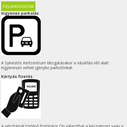
Ingyenes parkolás
A Sylvestris Kertcentrum látogatásakor a vásárlási idő alatt
ingyenesen veheti igénybe parkolónkat.
Kártyás fizetés
A pénztárnál történő fizetéskor Ön választhat a készpénzes vagy a