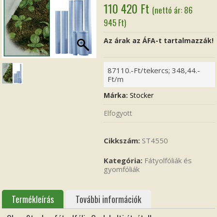
110 420
Ft
(nettó ár:
86
945
Ft
)
Az árak az ÁFA-t tartalmazzák!
87110.-Ft/tekercs; 348,44.-
Ft/m
Márka:
Stocker
Elfogyott
Cikkszám:
ST4550
Kategória:
Fátyolfóliák és
gyomfóliák
Termékleírás
További információk