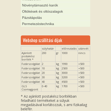
Növénytámasztó karók
Oltókések és oltószalagok
Pázsitápolás
Permetezéstechnika
Webshop szállítási díjak
súlyhatár
előreutalás
utánvét
Ajánlott
200
gr
1000
nincs
postakész
boríték *
Futárszolgálat
2
kg
1990
+500
Futárszolgálat
10
kg
2500
+500
Futárszolgálat
20
kg
3000
+500
Futárszolgálat
30
kg
3200
+500
Futárszolgálat
40
kg
4500
+500
GLS
0-40
kg
1700
+500
Csomagpont
* Az ajánlott postakész borítékban
feladható termékeket a súlyuk
megadásával korlátozzuk, s ami fizikailag
belefér.