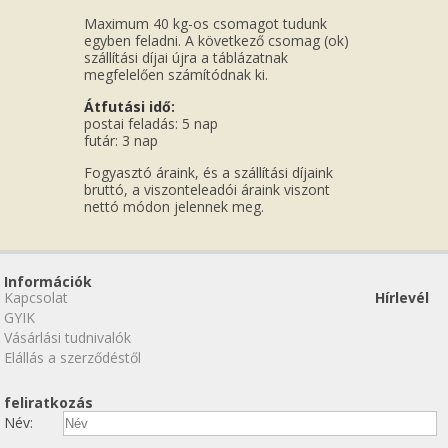
Maximum 40 kg-os csomagot tudunk
egyben feladni. A következő csomag (ok)
szállítási díjai újra a táblázatnak
megfelelően számítódnak ki.
Átfutási idő:
postai feladás: 5 nap
futár: 3 nap
Fogyasztó áraink, és a szállítási díjaink
bruttó, a viszonteleadói áraink viszont
nettó módon jelennek meg.
Információk
Kapcsolat
Hírlevél
GYIK
Vásárlási tudnivalók
Elállás a szerződéstől
feliratkozás
Név: