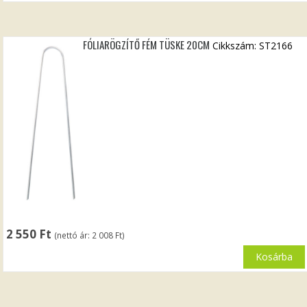
FÓLIARÖGZÍTŐ FÉM TÜSKE 20CM
Cikkszám: ST2166
2 550
Ft
(nettó ár:
2 008
Ft
)
Kosárba