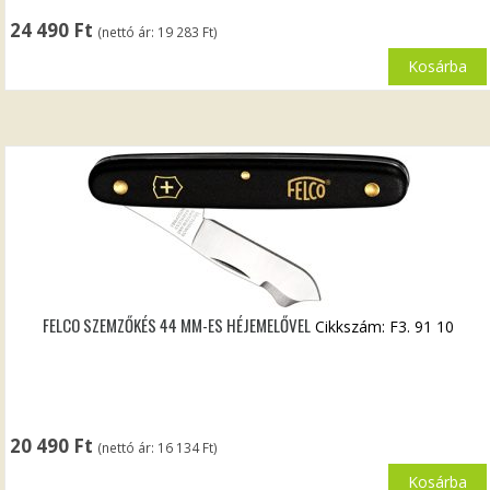
24 490
Ft
(nettó ár:
19 283
Ft
)
Kosárba
FELCO SZEMZŐKÉS 44 MM-ES HÉJEMELŐVEL
Cikkszám: F3. 91 10
20 490
Ft
(nettó ár:
16 134
Ft
)
Kosárba