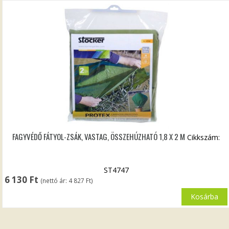
FAGYVÉDŐ FÁTYOL-ZSÁK, VASTAG, ÖSSZEHÚZHATÓ 1,8 X 2 M
Cikkszám:
ST4747
6 130
Ft
(nettó ár:
4 827
Ft
)
Kosárba