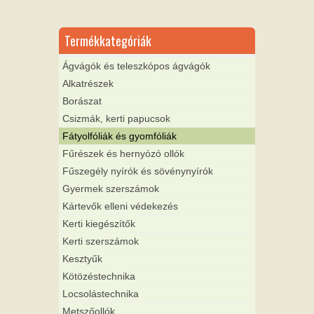
Termékkategóriák
Ágvágók és teleszkópos ágvágók
Alkatrészek
Borászat
Csizmák, kerti papucsok
Fátyolfóliák és gyomfóliák
Fűrészek és hernyózó ollók
Fűszegély nyírók és sövénynyírók
Gyermek szerszámok
Kártevők elleni védekezés
Kerti kiegészítők
Kerti szerszámok
Kesztyűk
Kötözéstechnika
Locsolástechnika
Metszőollók