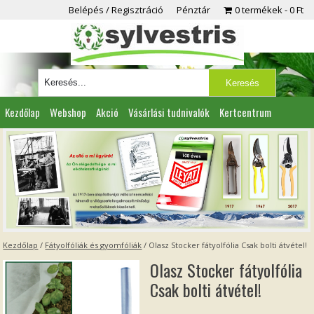
Belépés / Regisztráció
Pénztár
0 termékek
0 Ft
Kezdőlap
Webshop
Akció
Vásárlási tudnivalók
Kertcentrum
Viszonteladóknak
Partnereink
Kapcsolat
Kezdőlap
/
Fátyolfóliák és gyomfóliák
/ Olasz Stocker fátyolfólia Csak bolti átvétel!
Olasz Stocker fátyolfólia
Csak bolti átvétel!