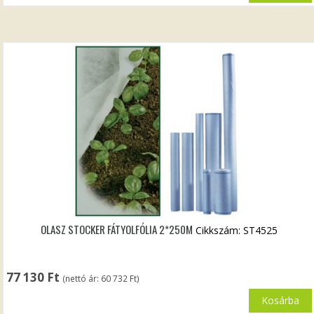
OLASZ STOCKER FÁTYOLFÓLIA 2*250M
Cikkszám: ST4525
77 130
Ft
(nettó ár:
60 732
Ft
)
Kosárba