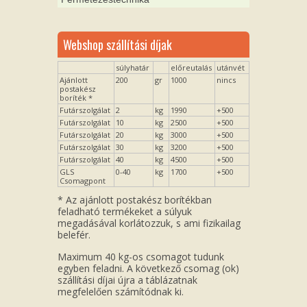
Webshop szállítási díjak
súlyhatár
előreutalás
utánvét
Ajánlott
200
gr
1000
nincs
postakész
boríték *
Futárszolgálat
2
kg
1990
+500
Futárszolgálat
10
kg
2500
+500
Futárszolgálat
20
kg
3000
+500
Futárszolgálat
30
kg
3200
+500
Futárszolgálat
40
kg
4500
+500
GLS
0-40
kg
1700
+500
Csomagpont
* Az ajánlott postakész borítékban
feladható termékeket a súlyuk
megadásával korlátozzuk, s ami fizikailag
belefér.
Maximum 40 kg-os csomagot tudunk
egyben feladni. A következő csomag (ok)
szállítási díjai újra a táblázatnak
megfelelően számítódnak ki.