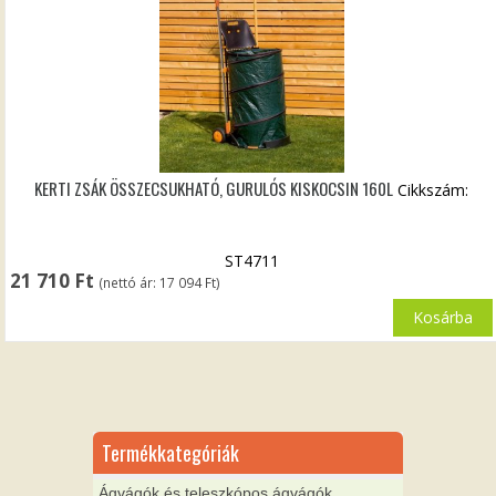
KERTI ZSÁK ÖSSZECSUKHATÓ, GURULÓS KISKOCSIN 160L
Cikkszám:
ST4711
21 710
Ft
(nettó ár:
17 094
Ft
)
Kosárba
Termékkategóriák
Ágvágók és teleszkópos ágvágók