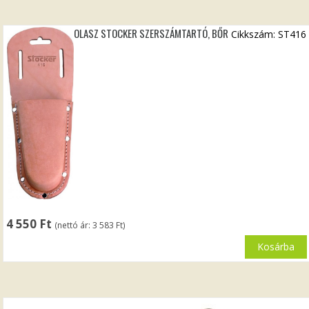
OLASZ STOCKER SZERSZÁMTARTÓ, BŐR
Cikkszám: ST416
4 550
Ft
(nettó ár:
3 583
Ft
)
Kosárba