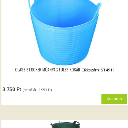
OLASZ STOCKER MŰANYAG FÜLES KOSÁR
Cikkszám: ST4911
3 750
Ft
(nettó ár:
2 953
Ft
)
Kosárba