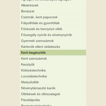
Alkatrészek
Borászat
Csizmák, kerti papucsok
Fátyolfóliák és gyomfóliák
Fűrészek és hernyózó ollók
Fűszegély nyírók és sövénynyírók
Gyermek szerszámok
Kártevők elleni védekezés
Kerti kiegészítők
Kerti szerszámok
Kesztyűk
Kötözéstechnika
Locsolástechnika
Metszőollók
Növénytámasztó karók
Oltókések és oltószalagok
Pázsitápolás
Permetezéstechnika