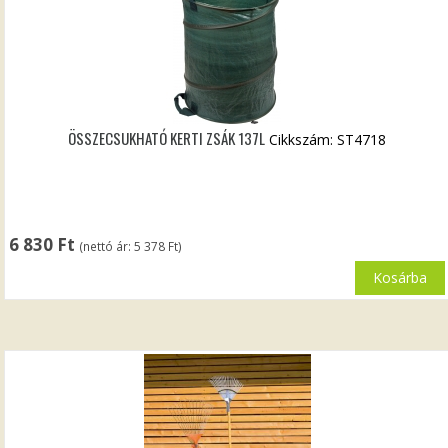
ÖSSZECSUKHATÓ KERTI ZSÁK 137L
Cikkszám: ST4718
6 830
Ft
(nettó ár:
5 378
Ft
)
Kosárba