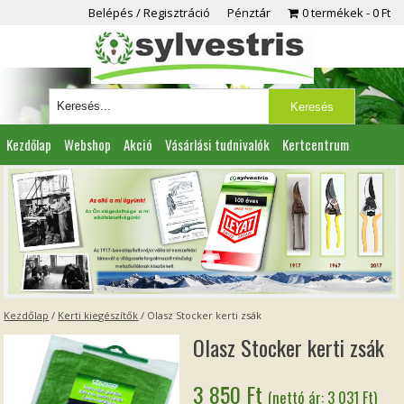
Belépés / Regisztráció
Pénztár
0 termékek
0 Ft
Kezdőlap
Webshop
Akció
Vásárlási tudnivalók
Kertcentrum
Viszonteladóknak
Partnereink
Kapcsolat
Kezdőlap
/
Kerti kiegészítők
/ Olasz Stocker kerti zsák
Olasz Stocker kerti zsák
3 850
Ft
(nettó ár:
3 031
Ft
)