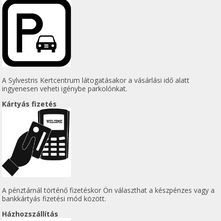
A Sylvestris Kertcentrum látogatásakor a vásárlási idő alatt
ingyenesen veheti igénybe parkolónkat.
Kártyás fizetés
A pénztárnál történő fizetéskor Ön választhat a készpénzes vagy a
bankkártyás fizetési mód között.
Házhozszállítás