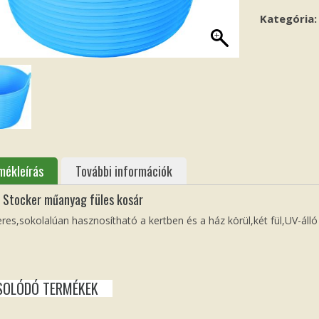
Kategória
mékleírás
További információk
 Stocker műanyag füles kosár
teres,sokolalúan hasznosítható a kertben és a ház körül,két fül,UV-áll
SOLÓDÓ TERMÉKEK