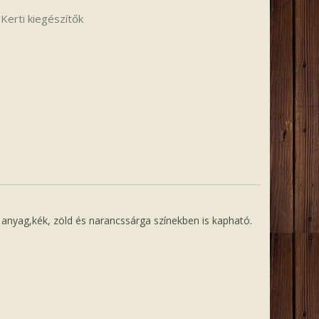
:
Kerti kiegészítők
ó anyag,kék, zöld és narancssárga színekben is kapható.