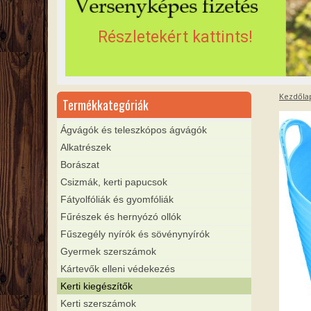
Részletekért kattints!
Kezdőla
Termékkategóriák
Ágvágók és teleszkópos ágvágók
Alkatrészek
Borászat
Csizmák, kerti papucsok
Fátyolfóliák és gyomfóliák
Fűrészek és hernyózó ollók
Fűszegély nyírók és sövénynyírók
Gyermek szerszámok
Kártevők elleni védekezés
Kerti kiegészítők
Kerti szerszámok