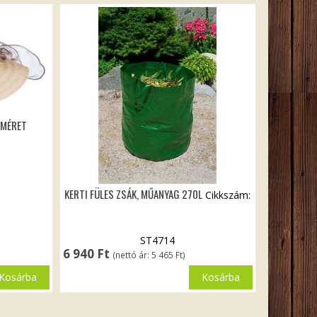
 MÉRET
KERTI FÜLES ZSÁK, MŰANYAG 270L
Cikkszám:
ST4714
6 940
Ft
(nettó ár:
5 465
Ft
)
Kosárba
Kosárba