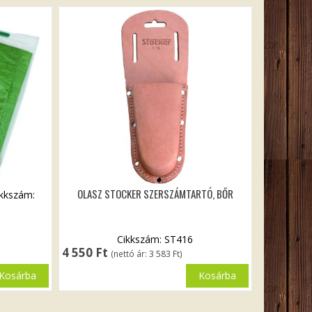
OLASZ STOCKER SZERSZÁMTARTÓ, BŐR
ikkszám:
Cikkszám: ST416
4 550
Ft
(nettó ár:
3 583
Ft
)
Kosárba
Kosárba