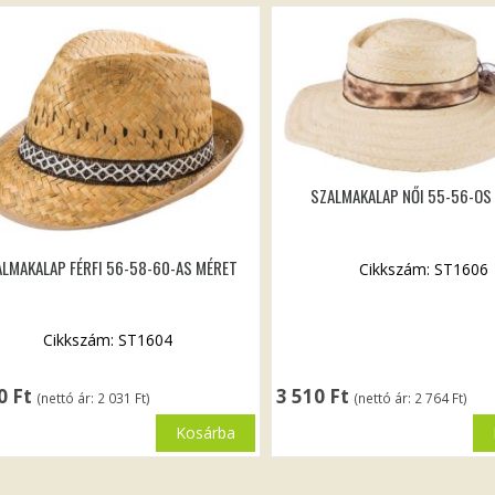
SZALMAKALAP NŐI 55-56-OS
LMAKALAP FÉRFI 56-58-60-AS MÉRET
Cikkszám: ST1606
Cikkszám: ST1604
80
Ft
3 510
Ft
(nettó ár:
2 031
Ft
)
(nettó ár:
2 764
Ft
)
Kosárba