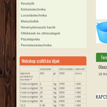
Kesztyűk
Kötözéstechnika
Locsolástechnika
Metszőollók
Növénytámasztó karók
Oltókések és oltószalagok
Pázsitápolás
Permetezéstechnika
Ter
Webshop szállítási díjak
Olasz
súlyhatár
előreutalás
utánvét
Ajánlott
200
gr
1000
nincs
28 li
postakész
boríték *
Futárszolgálat
2
kg
1990
+500
Futárszolgálat
10
kg
2500
+500
Futárszolgálat
20
kg
3000
+500
KAPC
Futárszolgálat
30
kg
3200
+500
Futárszolgálat
40
kg
4500
+500
GLS
0-40
kg
1700
+500