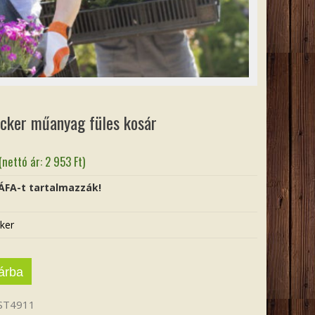
ocker műanyag füles kosár
(nettó ár:
2 953
Ft
)
 ÁFA-t tartalmazzák!
ker
árba
ST4911