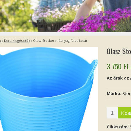
p
/
Kerti kiegészítők
/ Olasz Stocker műanyag füles kosár
Olasz St
3 750
Ft
Az árak az
Márka:
Stoc
Kos
Cikkszám: