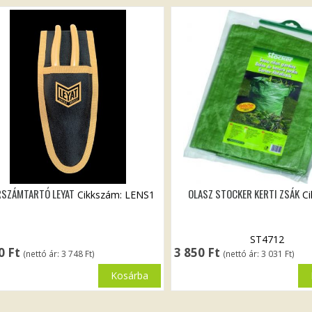
RSZÁMTARTÓ LEYAT
OLASZ STOCKER KERTI ZSÁK
Cikkszám: LENS1
C
ST4712
60
Ft
3 850
Ft
(nettó ár:
3 748
Ft
)
(nettó ár:
3 031
Ft
)
Kosárba