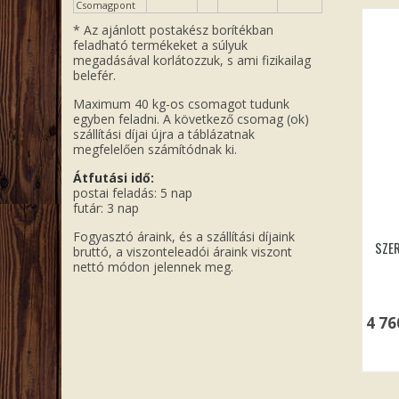
Csomagpont
* Az ajánlott postakész borítékban
feladható termékeket a súlyuk
megadásával korlátozzuk, s ami fizikailag
belefér.
Maximum 40 kg-os csomagot tudunk
egyben feladni. A következő csomag (ok)
szállítási díjai újra a táblázatnak
megfelelően számítódnak ki.
Átfutási idő:
postai feladás: 5 nap
futár: 3 nap
Fogyasztó áraink, és a szállítási díjaink
SZE
bruttó, a viszonteleadói áraink viszont
nettó módon jelennek meg.
4 7